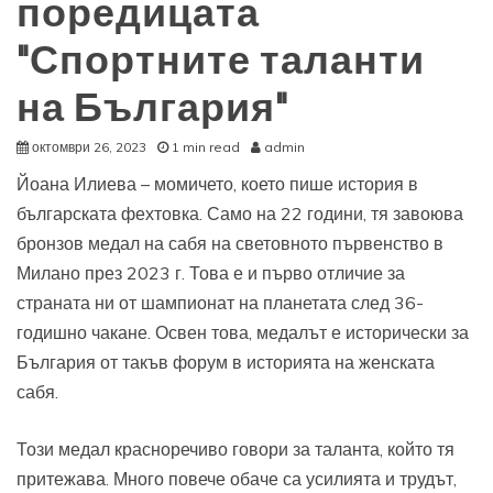
поредицата
"Спортните таланти
на България"
октомври 26, 2023
1 min read
admin
Йоана Илиева – момичето, което пише история в
българската фехтовка. Само на 22 години, тя завоюва
бронзов медал на сабя на световното първенство в
Милано през 2023 г. Това е и първо отличие за
страната ни от шампионат на планетата след 36-
годишно чакане. Освен това, медалът е исторически за
България от такъв форум в историята на женската
сабя.
Този медал красноречиво говори за таланта, който тя
притежава. Много повече обаче са усилията и трудът,