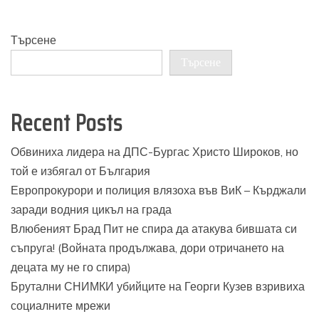
Търсене
Търсене
Recent Posts
Обвиниха лидера на ДПС-Бургас Христо Широков, но
той е избягал от България
Европрокурори и полиция влязоха във ВиК – Кърджали
заради водния цикъл на града
Влюбеният Брад Пит не спира да атакува бившата си
съпруга! (Войната продължава, дори отричането на
децата му не го спира)
Брутални СНИМКИ убийците на Георги Кузев взривиха
социалните мрежи