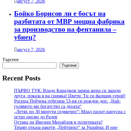
август 7, 2026
Бойко Борисов ли е босът на
разбитата от МВР мощна фабрика
за производство на фентанила –
убиец?
август 7, 2026
Търсене
Търсене
Recent Posts
ПЪРВО ТУК: Владо Караджов заряза жена си заради
друга, показа я на снимка! Цвети: Ти си фалшив герой!
Росица Пейчева отбеляза 53-ия си рожден ден: „Най-
голямото ми богатство са децата“
„Летях по 30 минути седмично“: Млад пилот напусна с
остро писмо до Радев
Остава ли Ивелин Михайлов в политиката?
Тръмп отказа ракети „Пейтриът“ за Украйна: И ние