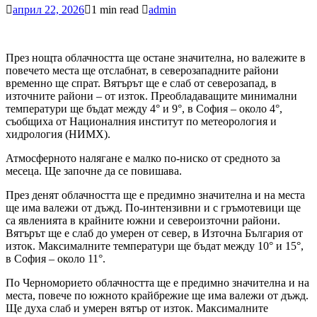
април 22, 2026
1 min read
admin
През нощта облачността ще остане значителна, но валежите в
повечето места ще отслабнат, в северозападните райони
временно ще спрат. Вятърът ще е слаб от северозапад, в
източните райони – от изток. Преобладаващите минимални
температури ще бъдат между 4° и 9°, в София – около 4°,
съобщиха от Националния институт по метеорология и
хидрология (НИМХ).
Атмосферното налягане е малко по-ниско от средното за
месеца. Ще започне да се повишава.
През денят облачността ще е предимно значителна и на места
ще има валежи от дъжд. По-интензивни и с гръмотевици ще
са явленията в крайните южни и североизточни райони.
Вятърът ще е слаб до умерен от север, в Източна България от
изток. Максималните температури ще бъдат между 10° и 15°,
в София – около 11°.
По Черноморието облачността ще е предимно значителна и на
места, повече по южното крайбрежие ще има валежи от дъжд.
Ще духа слаб и умерен вятър от изток. Максималните