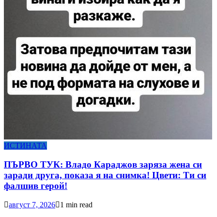
ИСТИНАТА
ПЪРВО ТУК: Владо Караджов заряза жена си
заради друга, показа я на снимка! Цвети: Ти си
фалшив герой!
август 7, 2026
1 min read