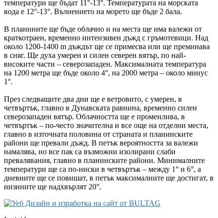
температури ще бъдат 11°-13°. Температурата на морската
вода е 12°-13°. Вълнението на морето ще бъде 2 бала.
В планините ще бъде облачно и на места ще има валежи от
краткотраен, временно интензивен дъжд с гръмотевици. Над
около 1200-1400 m дъждът ще се примесва или ще преминава
в сняг. Ще духа умерен и силен северен вятър, по най-
високите части – северозападен. Максималната температура
на 1200 метра ще бъде около 4°, на 2000 метра – около минус
1°.
През следващите два дни ще е ветровито, с умерен, в
четвъртък, главно в Дунавската равнина, временно силен
северозападен вятър. Облачността ще е променлива, в
четвъртък – по-често значителна и все още на отделни места,
главно в източната половина от страната и планинските
райони ще превали дъжд. В петък вероятността за валежи
намалява, но все пак са възможни изолирани слаби
превалявания, главно в планинските райони. Минималните
температури ще са по-ниски в четвъртък – между 1° и 6°, а
дневните ще се повишат, в петък максималните ще достигат, в
низините ще надхвърлят 20°.