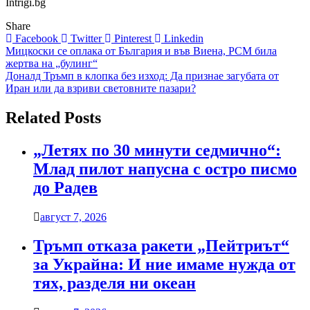
Intrigi.bg
Share
Facebook
Twitter
Pinterest
Linkedin
Навигация
Мицкоски се оплака от България и във Виена, РСМ била
жертва на „булинг“
Доналд Тръмп в клопка без изход: Да признае загубата от
Иран или да взриви световните пазари?
Related Posts
„Летях по 30 минути седмично“:
Млад пилот напусна с остро писмо
до Радев
август 7, 2026
Тръмп отказа ракети „Пейтриът“
за Украйна: И ние имаме нужда от
тях, разделя ни океан