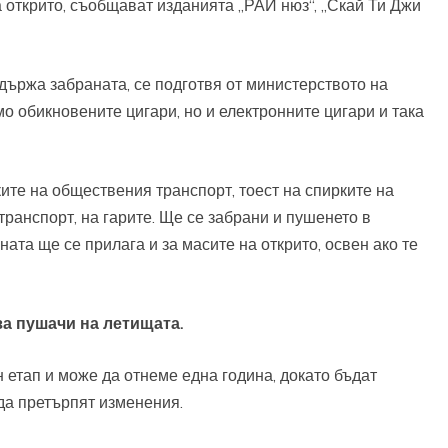
 открито, съобщават изданията „РАИ нюз“, „Скай Ти Джи
ъдържа забраната, се подготвя от министерството на
о обикновените цигари, но и електронните цигари и така
ите на обществения транспорт, тоест на спирките на
транспорт, на гарите. Ще се забрани и пушенето в
ната ще се прилага и за масите на открито, освен ако те
за пушачи на летищата.
н етап и може да отнеме една година, докато бъдат
да претърпят изменения.