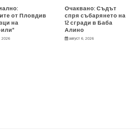
ално:
Очаквано: Съдът
ите от Пловдив
спря събарянето на
вци на
12 сгради в Баба
или“
Алино
, 2026
август 6, 2026