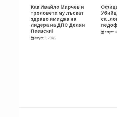
Как Ивайло Мирчев и
Офици
троловете му лъскат
Убийц
здраво имиджа на
са „ло
лидера на ДПС Делян
педоф
Пеевски!
август 6
август 6, 2026