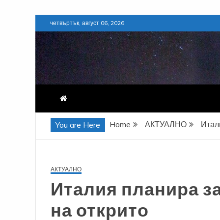
Skip
четвъртък, август 06, 2026
to
content
Home
АКТУАЛНО
Итал
You are Here
АКТУАЛНО
Италия планира за
на открито