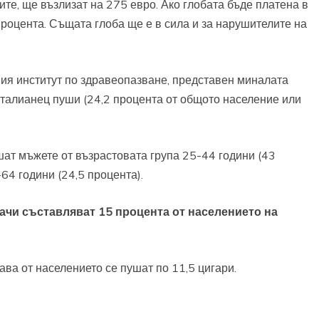
ите, ще възлизат на 275 евро. Ако глобата бъде платена в
процента. Същата глоба ще е в сила и за нарушителите на
ия институт по здравеопазване, представен миналата
 италианец пуши (24,2 процента от общото население или
шат мъжете от възрастовата група 25-44 години (43
64 години (24,5 процента).
ачи съставляват 15 процента от населението на
ава от населението се пушат по 11,5 цигари.