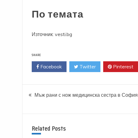
По темата
Източник: vesti.bg
SHARE
Facebook
Twitter
Pinterest
Навигация
Мъж рани с нож медицинска сестра в София
Related Posts