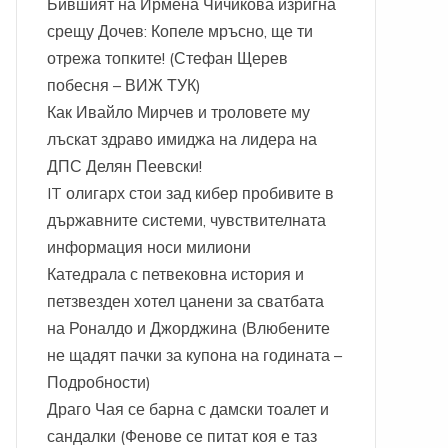
Бившият на Ирмена Чичикова изригна
срещу Дочев: Копеле мръсно, ще ти
отрежа топките! (Стефан Щерев
побесня – ВИЖ ТУК)
Как Ивайло Мирчев и троловете му
лъскат здраво имиджа на лидера на
ДПС Делян Пеевски!
IT олигарх стои зад кибер пробивите в
държавните системи, чувствителната
информация носи милиони
Катедрала с петвековна история и
петзвезден хотел цанени за сватбата
на Роналдо и Джорджина (Влюбените
не щадят пачки за купона на годината –
Подробности)
Драго Чая се барна с дамски тоалет и
сандалки (Фенове се питат коя е таз