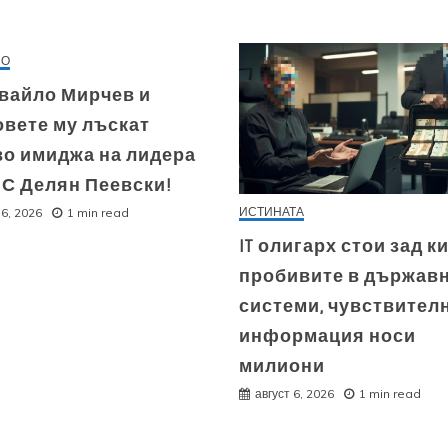
НО
Ивайло Мирчев и
овете му лъскат
во имиджа на лидера
ПС Делян Пеевски!
ИСТИНАТА
 6, 2026
1 min read
IT олигарх стои зад к
пробивите в държав
системи, чувствител
информация носи
милиони
август 6, 2026
1 min read