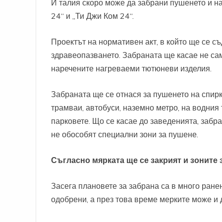
И
талия скоро може да забрани пушенето и на
24“ и „Ти Джи Ком 24“.
Проектът на нормативен акт, в който ще се с
здравеопазването. Забраната ще касае не сам
наречените нагреваеми тютюневи изделия.
Забраната ще се отнася за пушенето на спирк
трамваи, автобуси, наземно метро, на водния 
парковете. Що се касае до заведенията, забра
не обособят специални зони за пушене.
Съгласно мярката ще се закрият и зоните 
Засега плановете за забрана са в много ране
одобрени, а през това време мерките може и 