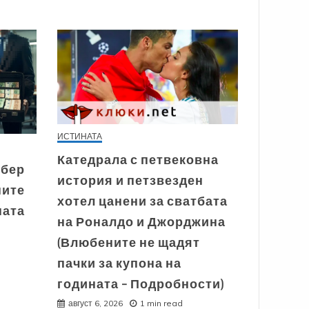
ИСТИНАТА
Катедрала с петвековна
ибер
история и петзвезден
ните
хотел цанени за сватбата
ната
на Роналдо и Джорджина
(Влюбените не щадят
пачки за купона на
годината – Подробности)
август 6, 2026
1 min read