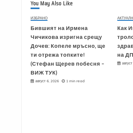
You May Also Like
ИЗБРАНО
АКТУАЛ
Бившият на Ирмена
Как 
Чичикова изригна срещу
трол
Дочев: Копеле мръсно, ще
здра
ти отрежа топките!
на Д
(Стефан Щерев побесня –
август
ВИЖ ТУК)
август 6, 2026
1 min read