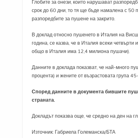
Глобите за онези, които нарушават разпоредб
срок до 60 дни, то тя ще бъде намалена с 50 
разпоредбите за пушене на закрито.
В доклад относно пушенето в Италия на Висш
година, се казва, че в Италия всеки четвърти
общо в Италия има 12,4 милиона пушачи).
Данните в доклада показват, че най-много пу
процента) и жените от възрастовата група 45-
Според данните в документа бившите пуш
страната.
Докладът показва още, че средно на ден на гл
Източник:
Габриела Големанска/БТА