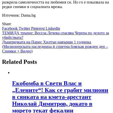
разкрила самоличността на любимия си. Но го е показвала на
редки снимки в социалната мрежа.
Източник: Dama.bg
Share
Facebook
Twitter
Pinterest
Linkedin
Навигация
ТЕМИДА тръпне: Весела Лечева спасява Черепа по делото за
убийствата?
Дъщеричката на Парис Хилтън навърши 1 годинка
(Милионерската наследница ѝ спретна бляскав рожден ден –
Снимки + Видео)
Related Posts
Екобомба в Свети Влас и
„Елените“! Как се грабят милиони
в сянката на кмета-арестант
Николай Димитров, докато в
морето текат фекалии