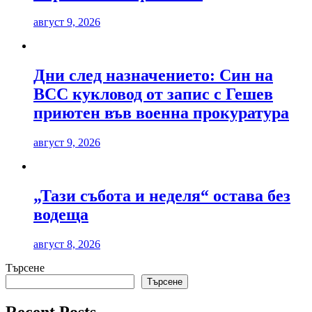
август 9, 2026
Дни след назначението: Син на
ВСС кукловод от запис с Гешев
приютен във военна прокуратура
август 9, 2026
„Тази събота и неделя“ остава без
водеща
август 8, 2026
Търсене
Търсене
Recent Posts