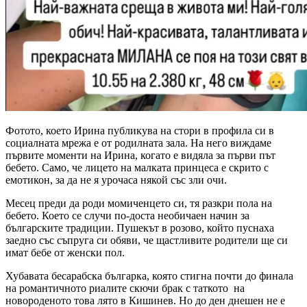
Фотото, което Ирина публикува на стори в профила си в
социалната мрежа е от родилната зала. На него виждаме
първите моменти на Ирина, когато е видяла за първи път
бебето. Само, че лицето на малката принцеса е скрито с
емотикон, за да не я урочаса някой със зли очи.
Месец преди да роди момиченцето си, тя разкри пола на
бебето. Което се случи по-доста необичаен начин за
българските традиции. Пушекът в розово, който пуснаха
заедно със съпруга си обяви, че щастливите родители ще си
имат бебе от женски пол.
Хубавата бесарабска българка, която стигна почти до финала
на романтичното риалите скючи брак с таткото на
новороденото това лято в Кишинев. Но до ден днешен не е