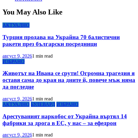
You May Also Like
АКТУАЛНО
Турция продава на Украйна 70 балистични
ракети през български посредници
август 9, 2026
1 min read
ИЗБРАНО
Животът на Ивана се срути! Огромна трагедия я
оставя сама до края на дните й, повече мъж няма
да погледне
август 9, 2026
1 min read
АКТУАЛНО
БУЛЕВАРД
ИЗБРАНО
Арестуваният наркобос от Украйна въртял 14
фабрики за дрога в ЕС, у нас – за ефедрон
август 9, 2026
1 min read