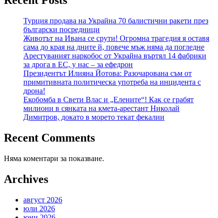
Турция продава на Украйна 70 балистични ракети през
български посредници
Животът на Ивана се срути! Огромна трагедия я оставя
сама до края на дните й, повече мъж няма да погледне
Арестуваният наркобос от Украйна въртял 14 фабрики
за дрога в ЕС, у нас – за ефедрон
Президентът Илияна Йотова: Разочарована съм от
примитивната политическа употреба на инцидента с
дрона!
Екобомба в Свети Влас и „Елените“! Как се грабят
милиони в сянката на кмета-арестант Николай
Димитров, докато в морето текат фекалии
Recent Comments
Няма коментари за показване.
Archives
август 2026
юли 2026
юни 2026