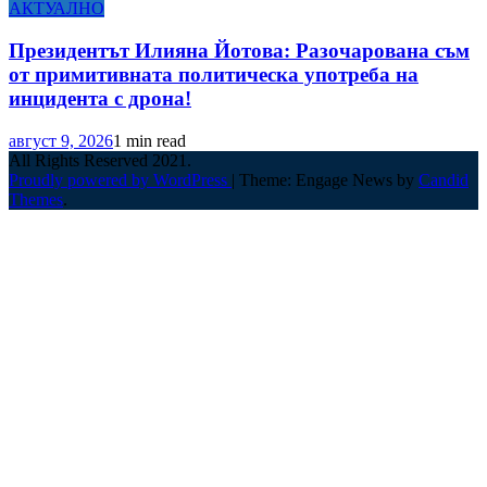
АКТУАЛНО
Президентът Илияна Йотова: Разочарована съм
от примитивната политическа употреба на
инцидента с дрона!
август 9, 2026
1 min read
All Rights Reserved 2021.
Proudly powered by WordPress
|
Theme: Engage News by
Candid
Themes
.