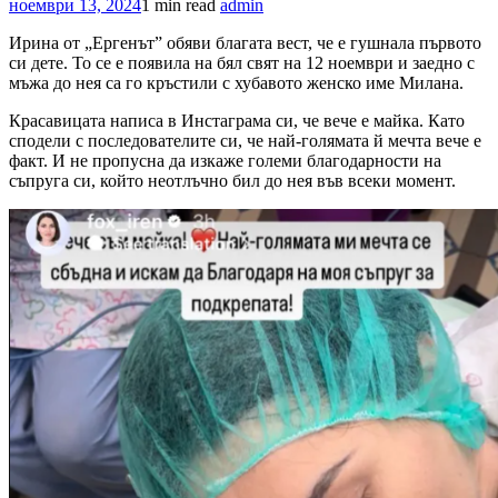
ноември 13, 2024
1 min read
admin
Ирина от „Ергенът” обяви благата вест, че е гушнала първото
си дете. То се е появила на бял свят на 12 ноември и заедно с
мъжа до нея са го кръстили с хубавото женско име Милана.
Красавицата написа в Инстаграма си, че вече е майка. Като
сподели с последователите си, че най-голямата й мечта вече е
факт. И не пропусна да изкаже големи благодарности на
съпруга си, който неотлъчно бил до нея във всеки момент.