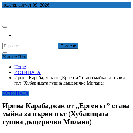
Skip
неделя, август 09, 2026
to
СЕДЕМ БГ
content
Търсене
за:
You are Here
Home
ИСТИНАТА
Ирина Карабаджак от „Ергенът” стана майка за първи
път (Хубавицата гушна дъщеричка Милана)
ИСТИНАТА
Ирина Карабаджак от „Ергенът” стана
майка за първи път (Хубавицата
гушна дъщеричка Милана)