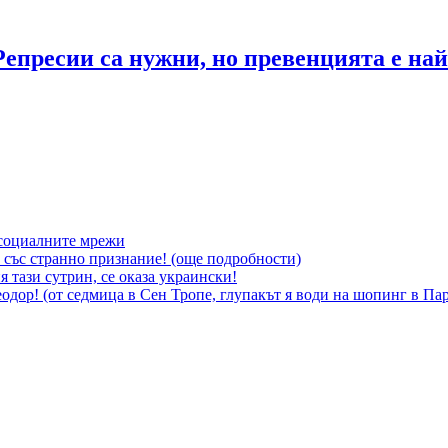
епресии са нужни, но превенцията е най
социалните мрежи
 със странно признание! (още подробности)
 тази сутрин, се оказа украински!
 Теодор! (от седмица в Сен Тропе, глупакът я води на шопинг в