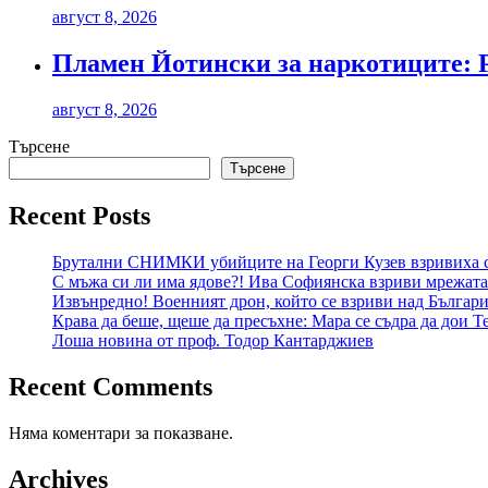
август 8, 2026
Пламен Йотински за наркотиците: Р
август 8, 2026
Търсене
Търсене
Recent Posts
Брутални СНИМКИ убийците на Георги Кузев взривиха 
С мъжа си ли има ядове?! Ива Софиянска взриви мрежата
Извънредно! Военният дрон, който се взриви над България
Крава да беше, щеше да пресъхне: Мара се съдра да дои
Лоша новина от проф. Тодор Кантарджиев
Recent Comments
Няма коментари за показване.
Archives