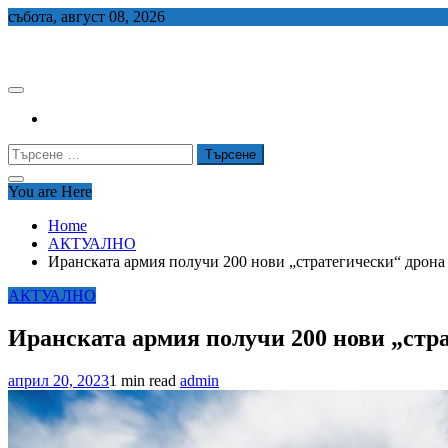
Skip
събота, август 08, 2026
to
СЕДЕМ БГ
content
Търсене
за:
You are Here
Home
АКТУАЛНО
Иранската армия получи 200 нови „стратегически“ дрона
АКТУАЛНО
Иранската армия получи 200 нови „стр
април 20, 2023
1 min read
admin