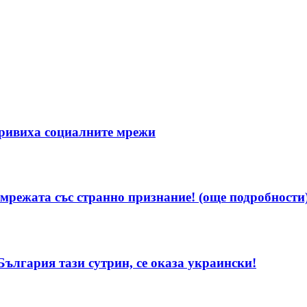
ривиха социалните мрежи
мрежата със странно признание! (още подробности
България тази сутрин, се оказа украински!