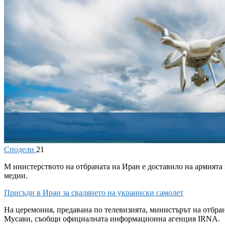
Сподели
21
М
инистерството на отбраната на Иран е доставило на армията
медии.
Присъди в Иран за свалянето на украински самолет
На церемония, предавана по телевизията, министърът на отбра
Мусави, съобщи официалната информационна агенция IRNA.