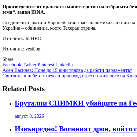
Произведените от иранското министерство на отбраната безп
земя“, заяви IRNA.
Съединените щати и Европейският съюз наложиха санкции на Ира
Украйна – обвинение, което Техеран отрича.
Източник:
БГНЕС
Източник: vesti.bg
Share
Facebook
Twitter
Pinterest
Linkedin
Навигация
Асен Василев: Поне до 15 юни трябва да работи парламентът
Светлина в небето с неясен произход стресна жителите на Киев
Related Posts
Брутални СНИМКИ убийците на Гео
август 8, 2026
Извънредно! Военният дрон, който с