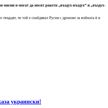
и мисии и могат да носят ракети „въздух-въздух“ и „въздух-
твърдят, че той е снабдявал Русия с дронове за войната ѝ в
каза украински!