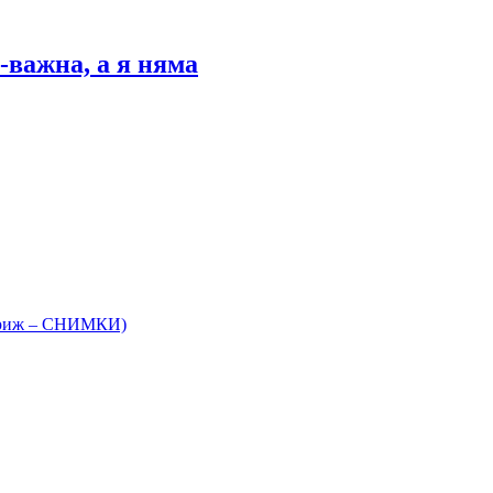
-важна, а я няма
 Париж – СНИМКИ)