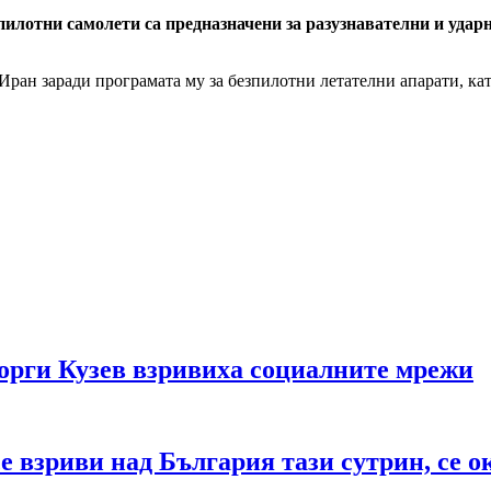
илотни самолети са предназначени за разузнавателни и ударн
н заради програмата му за безпилотни летателни апарати, като 
рги Кузев взривиха социалните мрежи
е взриви над България тази сутрин, се о