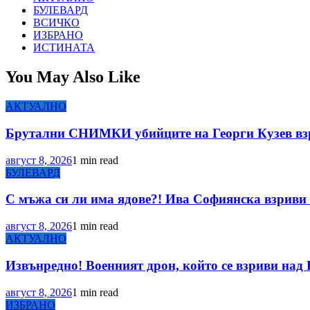
БУЛЕВАРД
ВСИЧКО
ИЗБРАНО
ИСТИНАТА
You May Also Like
АКТУАЛНО
Брутални СНИМКИ убийците на Георги Кузев вз
август 8, 2026
1 min read
БУЛЕВАРД
С мъжа си ли има ядове?! Ива Софиянска взриви 
август 8, 2026
1 min read
АКТУАЛНО
Извънредно! Военният дрон, който се взриви над 
август 8, 2026
1 min read
ИЗБРАНО