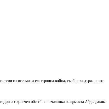
 системи и системи за електронна война, съобщиха държавните
и дрона с далечен обсег“ на началника на армията Абдолрахим