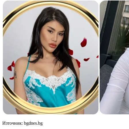
Източник: bgdnes.bg