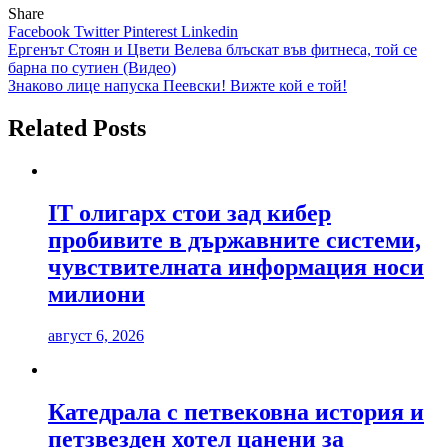
Share
Facebook
Twitter
Pinterest
Linkedin
Навигация
Ергенът Стоян и Цвети Велева блъскат във фитнеса, той се
барна по сутиен (Видео)
Знаково лице напуска Пеевски! Вижте кой е той!
Related Posts
IT олигарх стои зад кибер
пробивите в държавните системи,
чувствителната информация носи
милиони
август 6, 2026
Катедрала с петвековна история и
петзвезден хотел цанени за