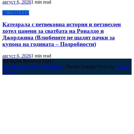
август 6, 2026
1 min read
ИСТИНАТА
Катедрала с петвековна история и петзвезден
хотел цанени за сватбата на Роналдо и
Джорджина (Влюбените не щадят пачки за
купона на годината – Подробности)
август 6, 2026
1 min read
All Rights Reserved 2021.
Proudly powered by WordPress
|
Theme: Engage News by
Candid
Themes
.