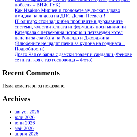
побесня – ВИЖ ТУК)
Как Ивайло Мирчев и троловете му лъскат здраво
имиджа на лидера на ДПС Делян Пеевски!
IT олигарх стои зад кибер пробивите в държавните
системи, чувствителната информация носи милиони
Катедрала с петвековна история и петзвезден хотел
цанени за сватбата на Роналдо и Джорджина
(Влюбените не щадят пачки за купона на годината –
Подробности)
Драго Чая се барна с дамски тоалет и сандалки (Фенове
се питат коя е таз госпожица – Фото)
Recent Comments
Няма коментари за показване.
Archives
август 2026
юли 2026
юни 2026
май 2026
април 2026