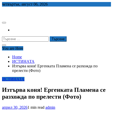
Skip
четвъртък, август 06, 2026
to
СЕДЕМ БГ
content
Търсене
за:
You are Here
Home
ИСТИНАТА
Изтърва коня! Ергенката Пламена се разхожда по
прелести (Фото)
ИСТИНАТА
Изтърва коня! Ергенката Пламена се
разхожда по прелести (Фото)
април 30, 2026
1 min read
admin