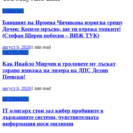
ИЗБРАНО
Бившият на Ирмена Чичикова изригна срещу
Дочев: Копеле мръсно, ще ти отрежа топките!
(Стефан Щерев побесня – ВИЖ ТУК)
август 6, 2026
1 min read
АКТУАЛНО
Как Ивайло Мирчев и троловете му лъскат
здраво имиджа на лидера на ДПС Делян
Пеевски!
август 6, 2026
1 min read
ИСТИНАТА
IT олигарх стои зад кибер пробивите в
държавните системи, чувствителната
информация носи милиони