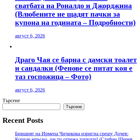
сватбата на Роналдо и Джорджина
(Влюбените не щадят пачки за
купона на годината – Подробности)
август 6, 2026
Драго Чая се барна с дамски тоалет
и сандалки (Фенове се питат коя е
таз госпожица – Фото)
август 6, 2026
Търсене
Търсене
Recent Posts
Бившият на Ирмена Чичикова изригна срещу Дочев:
Копеле мръсно, ще ти отрежа топките! (Стефан Щерев