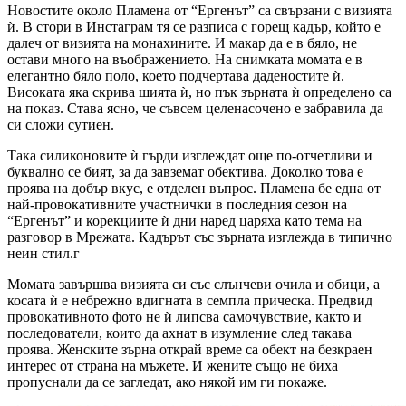
Новостите около Пламена от “Ергенът” са свързани с визията
ѝ. В стори в Инстаграм тя се разписа с горещ кадър, който е
далеч от визията на монахините. И макар да е в бяло, не
остави много на въображението. На снимката момата е в
елегантно бяло поло, което подчертава даденостите ѝ.
Високата яка скрива шията ѝ, но пък зърната ѝ определено са
на показ. Става ясно, че съвсем целенасочено е забравила да
си сложи сутиен.
Така силиконовите ѝ гърди изглеждат още по-отчетливи и
буквално се бият, за да завземат обектива. Доколко това е
проява на добър вкус, е отделен въпрос. Пламена бе една от
най-провокативните участнички в последния сезон на
“Ергенът” и корекциите ѝ дни наред царяха като тема на
разговор в Мрежата. Кадърът със зърната изглежда в типично
неин стил.г
Момата завършва визията си със слънчеви очила и обици, а
косата ѝ е небрежно вдигната в семпла прическа. Предвид
провокативното фото не ѝ липсва самочувствие, както и
последователи, които да ахнат в изумление след такава
проява. Женските зърна открай време са обект на безкраен
интерес от страна на мъжете. И жените също не биха
пропуснали да се загледат, ако някой им ги покаже.