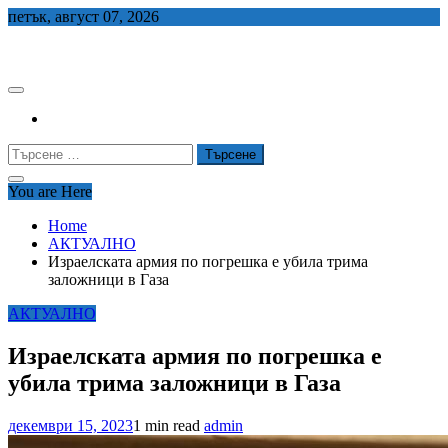
Skip
петък, август 07, 2026
to
СЕДЕМ БГ
content
Търсене
за:
You are Here
Home
АКТУАЛНО
Израелската армия по погрешка е убила трима
заложници в Газа
АКТУАЛНО
Израелската армия по погрешка е
убила трима заложници в Газа
декември 15, 2023
1 min read
admin