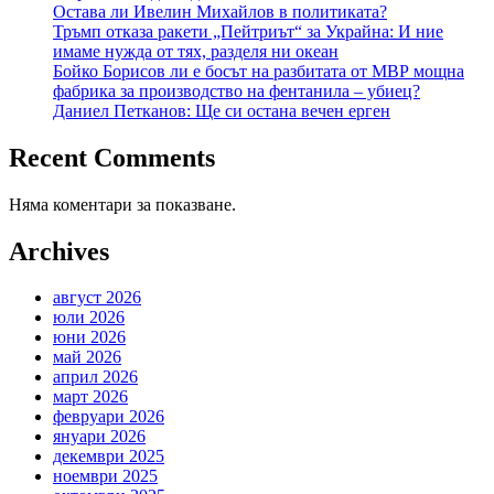
Остава ли Ивелин Михайлов в политиката?
Тръмп отказа ракети „Пейтриът“ за Украйна: И ние
имаме нужда от тях, разделя ни океан
Бойко Борисов ли е босът на разбитата от МВР мощна
фабрика за производство на фентанила – убиец?
Даниел Петканов: Ще си остана вечен ерген
Recent Comments
Няма коментари за показване.
Archives
август 2026
юли 2026
юни 2026
май 2026
април 2026
март 2026
февруари 2026
януари 2026
декември 2025
ноември 2025