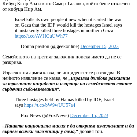
Кибуц Кфар Аза и като Самер Талалка, който беше отвлечен
от кибуца Нир Ам.
Israel kills its own people it new when it started the war
on Gaza that the IDF would kill the hostages Israel says
it mistakenly killed three hostages in northern Gaza
https://t.co/AVHCuUWh77
— Donna preston (@geekonline)
December 15, 2023
Семейството на третият заложник поиска името да не се
разкрива.
Израелската армия казва, че инцидентът се разследва. В
нейното изявление се казва, че
„изразява дълбоко разкаяние
за трагичния инцидент и изпраща на семействата своите
сърдечни съболезнования“.
Three hostages held by Hamas killed by IDF, Israel
says
https://t.co/bW9wUU57a4
— Fox News (@FoxNews)
December 15, 2023
„Нашата национална мисия е да открием изчезналите и да
върнем всички заложници у дома,“
добавя той.