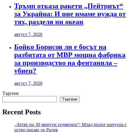
Тръмп отказа ракети „Пейтриът“
за Украйна: И ние имаме нужда от
тях, разделя ни океан
август 7, 2026
Бойко Борисов ли е босът на
разбитата от МВР мощна фабрика
за производство на фентанила –
убиец?
август 7, 2026
Търсене
Търсене
Recent Posts
„Летях по 30 минути седмично“: Млад пилот напусна с
остро писмо до Радев