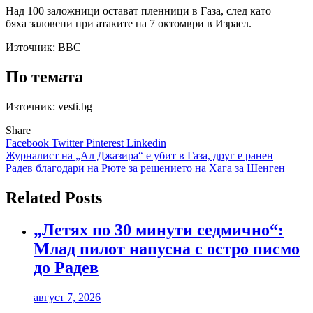
Над 100 заложници остават пленници в Газа, след като
бяха заловени при атаките на 7 октомври в Израел.
Източник:
ВВС
По темата
Източник: vesti.bg
Share
Facebook
Twitter
Pinterest
Linkedin
Навигация
Журналист на „Ал Джазира“ е убит в Газа, друг е ранен
Радев благодари на Рюте за решението на Хага за Шенген
Related Posts
„Летях по 30 минути седмично“:
Млад пилот напусна с остро писмо
до Радев
август 7, 2026