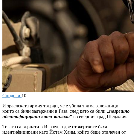
Сподели
10
И
зраелската армия твърди, че е убила трима заложници,
които са били задържани в Газа, след като са били
„погрешно
идентифицирани като заплаха“
в северния град Шеджаия.
Телата са върнати в Израел, а две от жертвите бяха
идентифицирани като Йотам Хаим, който беше отвлечен от