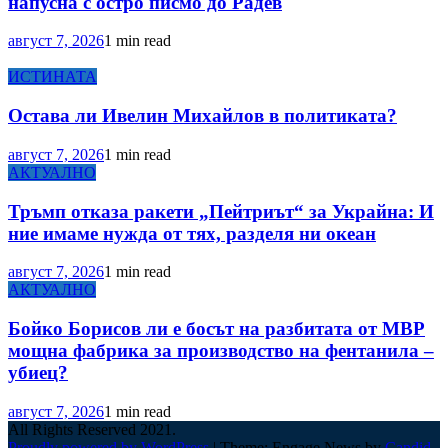
напусна с остро писмо до Радев
август 7, 2026
1 min read
ИСТИНАТА
Остава ли Ивелин Михайлов в политиката?
август 7, 2026
1 min read
АКТУАЛНО
Тръмп отказа ракети „Пейтриът“ за Украйна: И
ние имаме нужда от тях, разделя ни океан
август 7, 2026
1 min read
АКТУАЛНО
Бойко Борисов ли е босът на разбитата от МВР
мощна фабрика за производство на фентанила –
убиец?
август 7, 2026
1 min read
All Rights Reserved 2021.
Proudly powered by WordPress
|
Theme: Engage News by
Candid