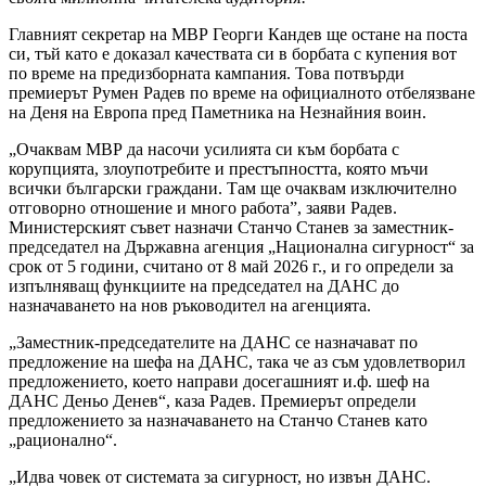
Главният секретар на МВР Георги Кандев ще остане на поста
си, тъй като е доказал качествата си в борбата с купения вот
по време на предизборната кампания. Това потвърди
премиерът Румен Радев по време на официалното отбелязване
на Деня на Европа пред Паметника на Незнайния воин.
„Очаквам МВР да насочи усилията си към борбата с
корупцията, злоупотребите и престъпността, която мъчи
всички български граждани. Там ще очаквам изключително
отговорно отношение и много работа”, заяви Радев.
Министерският съвет назначи Станчо Станев за заместник-
председател на Държавна агенция „Национална сигурност“ за
срок от 5 години, считано от 8 май 2026 г., и го определи за
изпълняващ функциите на председател на ДАНС до
назначаването на нов ръководител на агенцията.
„Заместник-председателите на ДАНС се назначават по
предложение на шефа на ДАНС, така че аз съм удовлетворил
предложението, което направи досегашният и.ф. шеф на
ДАНС Деньо Денев“, каза Радев. Премиерът определи
предложението за назначаването на Станчо Станев като
„рационално“.
„Идва човек от системата за сигурност, но извън ДАНС.