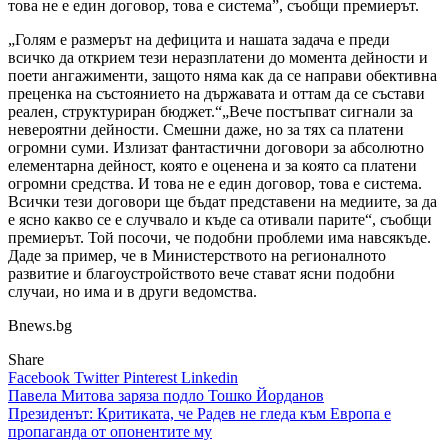
това не е един договор, това е система”, съобщи премиерът.
„Голям е размерът на дефицита и нашата задача е преди
всичко да открием тези неразплатени до момента дейности и
поети ангажименти, защото няма как да се направи обективна
преценка на състоянието на държавата и оттам да се състави
реален, структуриран бюджет.“„Вече постъпват сигнали за
невероятни дейности. Смешни даже, но за тях са платени
огромни суми. Излизат фантастични договори за абсолютно
елементарна дейност, която е оценена и за която са платени
огромни средства. И това не е един договор, това е система.
Всички тези договори ще бъдат представени на медиите, за да
е ясно какво се е случвало и къде са отивали парите“, съобщи
премиерът. Той посочи, че подобни проблеми има навсякъде.
Даде за пример, че в Министерството на регионалното
развитие и благоустройството вече стават ясни подобни
случаи, но има и в други ведомства.
Bnews.bg
Share
Facebook
Twitter
Pinterest
Linkedin
Навигация
Павела Митова заряза подло Тошко Йорданов
Президенът: Критиката, че Радев не гледа към Европа е
пропаганда от опонентите му