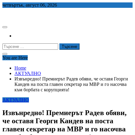
Skip
четвъртък, август 06, 2026
to
СЕДЕМ БГ
content
Търсене
за:
You are Here
Home
АКТУАЛНО
Извънредно! Премиерът Радев обяви, че оставя Георги
Кандев на поста главен секретар на МВР и го насочва
към борбата с корупцията!
АКТУАЛНО
Извънредно! Премиерът Радев обяви,
че оставя Георги Кандев на поста
главен секретар на МВР и го насочва