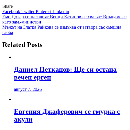
Share
Facebook
Twitter
Pinterest
Linkedin
Навигация
Емо Долара и палавият Венци Катинов се хвалят: Връщаме се
като зам.-министри
Мъжът на Златка Райкова се измъква от затвора със смешна
глоба
Related Posts
Даниел Петканов: Ще си остана
вечен ерген
август 7, 2026
Евгения Джаферович се гмурка с
акули