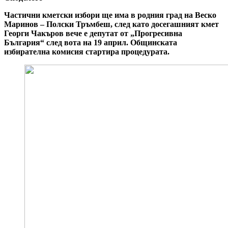
Частични кметски избори ще има в родния град на Веско
Маринов – Полски Тръмбеш, след като досегашният кмет
Георги Чакъров вече е депутат от „Прогресивна
България“ след вота на 19 април. Общинската
избирателна комисия стартира процедурата.