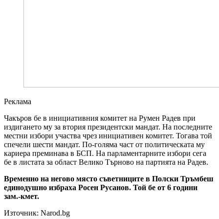
Реклама
Чакъров бе в инициативния комитет на Румен Радев при
издигането му за втория президентски мандат. На последните
местни избори участва чрез инициативен комитет. Тогава той
спечели шести мандат. По-голяма част от политическата му
кариера преминава в БСП. На парламентарните избори сега
бе в листата за област Велико Търново на партията на Радев.
Временно на негово място съветниците в Полски Тръмбеш
единодушно избраха Росен Русанов. Той бе от 6 години
зам.-кмет.
Източник: Narod.bg