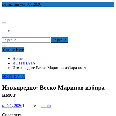
Skip
петък, август 07, 2026
to
СЕДЕМ БГ
content
Търсене
за:
You are Here
Home
ИСТИНАТА
Извънредно: Веско Маринов избира кмет
ИСТИНАТА
Извънредно: Веско Маринов избира
кмет
май 1, 2026
1 min read
admin
Споделете