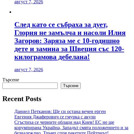
август 7, 2026
След като се събраха за дует,
Глория не замълча и насоли Илия
Загоров: Заряза ме с 10-годишно
дете и замина за Швеция със 120-
килограмова дебелана!
август 7, 2026
Търсене
Търсене
Recent Posts
Даниел Петканов: Ще си остана вечен ерген
Евгения Джаферович се гмурка с акули
Сгъстиха се черните облаци над Киев! ЕС не ще
корумпирана Украйна, Западът смята положението и за
безнадеждно, Тръмп спря ракетите Пейтриът!