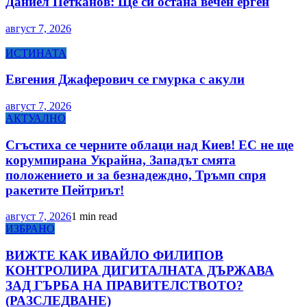
Даниел Петканов: Ще си остана вечен ерген
август 7, 2026
ИСТИНАТА
Евгения Джаферович се гмурка с акули
август 7, 2026
АКТУАЛНО
Сгъстиха се черните облаци над Киев! ЕС не ще
корумпирана Украйна, Западът смята
положението и за безнадеждно, Тръмп спря
ракетите Пейтриът!
август 7, 2026
1 min read
ИЗБРАНО
ВИЖТЕ КАК ИВАЙЛО ФИЛИПОВ
КОНТРОЛИРА ДИГИТАЛНАТА ДЪРЖАВА
ЗАД ГЪРБА НА ПРАВИТЕЛСТВОТО?
(РАЗСЛЕДВАНЕ)