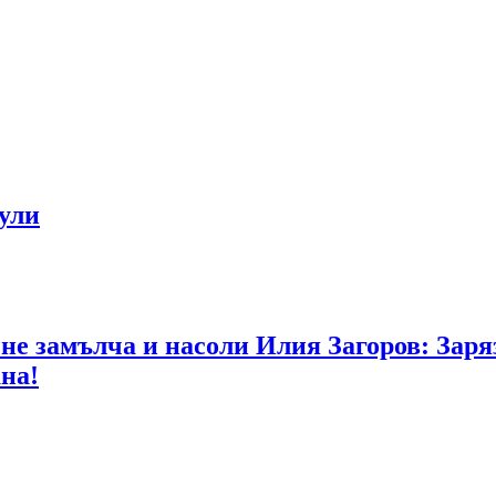
ули
я не замълча и насоли Илия Загоров: Заря
на!