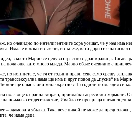
ъж, но очевидно по-интелигентните хора усещат, че у нея има н
га. Имал е връзки и с жени, и с мъже, като дори се е натискал с
идео, в което Марио се целува страстно с драг кралица. Тогава 
а на пола още като много млада. Марио обаче очевидно е привлеч
, но истината е, че тя от години прави секс само срещу заплаща
та транссексуална дама ще има и друг повод да „пусне“ на Марио
е Ивонне ще ощастливи многократно с 15 години по-младия си кол
а на пола още от ранна възраст, приемайки агресивни хормони. О
е на по-малко от десетилетие, Ивайло се превръща в пълноценна 
 – адамовата ябълка. Така вече никой не може да предположи, ч
кта, че няма деца.