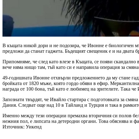
В къщата никой дори и не подозира, че Ивонне е биологичен м
предложи да станат гаджета. Бъдещият свещеник е и на двата бря
Припомняме, че след като влезе в Къщата, се появи скандално в
вече няма нищо там, тъй като си е направила операция за смян
49-годишната Ивонне отхвърли предложението да му стане гадже
бройката от 1820 мъже, която гордо обяви в ефир. Меркантилна
награда от 100 бона, тъй като е любимец на зрителите. Така ч
Запознати твърдят, че Ивайло стартира с подготовката за смян
Дания. Следват още над 10 в Тайланд и Турция и така в рамкит
Именно между тези операции премахва вторичния си полов белег
нежния пол, е липсата на детеродни органи. Това обяснява и фа
Източник: Уикенд