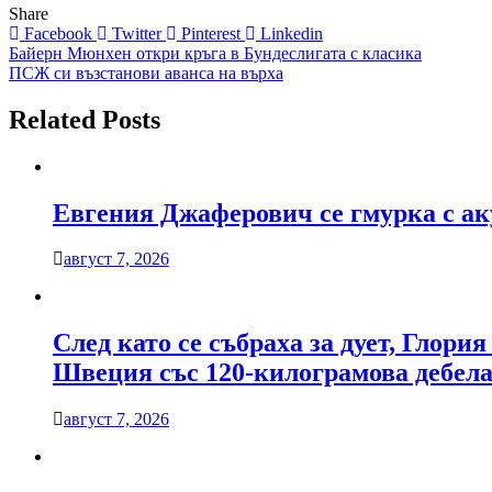
Share
Facebook
Twitter
Pinterest
Linkedin
Навигация
Байерн Мюнхен откри кръга в Бундеслигата с класика
ПСЖ си възстанови аванса на върха
Related Posts
Евгения Джаферович се гмурка с ак
август 7, 2026
След като се събраха за дует, Глори
Швеция със 120-килограмова дебела
август 7, 2026