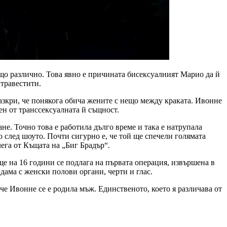
ещо различно. Това явно е причината бисексуалният Марио да й
 травестити.
разкри, че понякога обича жените с нещо между краката. Ивонне
ен от транссексуалната й същност.
не. Точно това е работила дълго време и така е натрупала
 след шоуто. Почти сигурно е, че той ще спечели голямата
ега от Къщата на „Биг Брадър“.
ще на 16 години се подлага на първата операция, извършена в
дама с женски полови органи, черти и глас.
е Ивонне се е родила мъж. Единственото, което я различава от