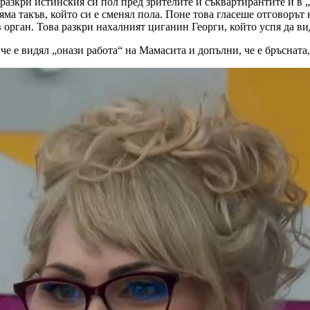
е разкри истинския си пол пред зрителите и съквартирантите й в
няма такъв, който си е сменял пола. Поне това гласеше отговорът
орган. Това разкри нахалният циганин Георги, който успя да вид
че е видял „онази работа“ на Мамасита и допълни, че е бръснат