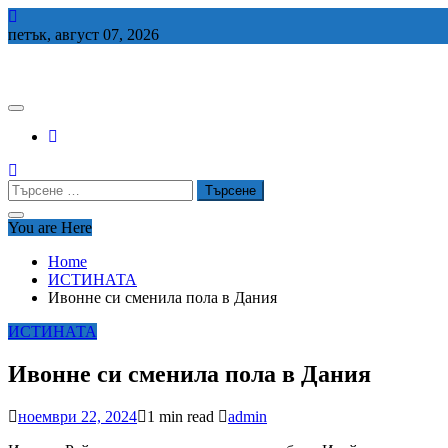
Skip
to
петък, август 07, 2026
content
СЕДЕМ БГ
Търсене
за:
You are Here
Home
ИСТИНАТА
Ивонне си сменила пола в Дания
ИСТИНАТА
Ивонне си сменила пола в Дания
ноември 22, 2024
1 min read
admin