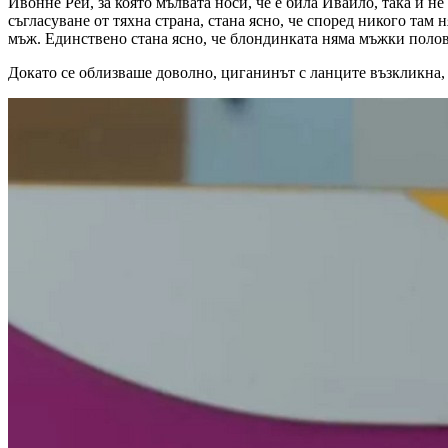
Ивонне Рей, за която мълвата носи, че е била Ивайло, така и н
съгласуване от тяхна страна, стана ясно, че според никого там 
мъж. Единствено стана ясно, че блондинката няма мъжки полов 
Докато се облизваше доволно, циганинът с ланците възкликна, 