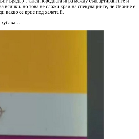
 „Биг Брадър“. След поредната игра между съквартирантите и
 на всички. но това не сложи край на спекулациите, че Ивонне е
и какво се крие под халата й.
а, хубава…