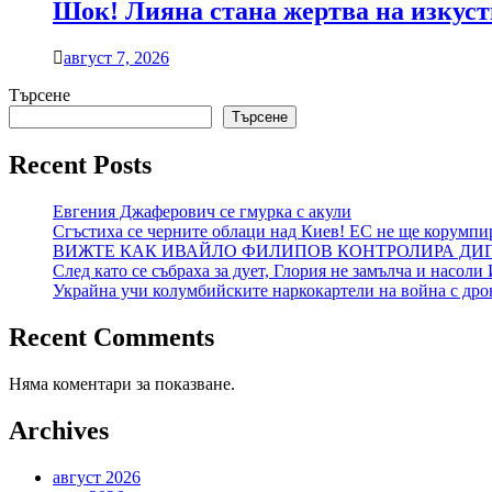
Шок! Лияна стана жертва на изкуст
август 7, 2026
Търсене
Търсене
Recent Posts
Евгения Джаферович се гмурка с акули
Сгъстиха се черните облаци над Киев! ЕС не ще корумпи
ВИЖТЕ КАК ИВАЙЛО ФИЛИПОВ КОНТРОЛИРА ДИГИ
След като се събраха за дует, Глория не замълча и насол
Украйна учи колумбийските наркокартели на война с дро
Recent Comments
Няма коментари за показване.
Archives
август 2026