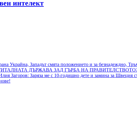
вен интелект
рана Украйна, Западът смята положението и за безнадеждно, Тръ
ТАЛНАТА ДЪРЖАВА ЗАД ГЪРБА НА ПРАВИТЕЛСТВОТО?
и Илия Загоров: Заряза ме с 10-годишно дете и замина за Швеция 
нове!