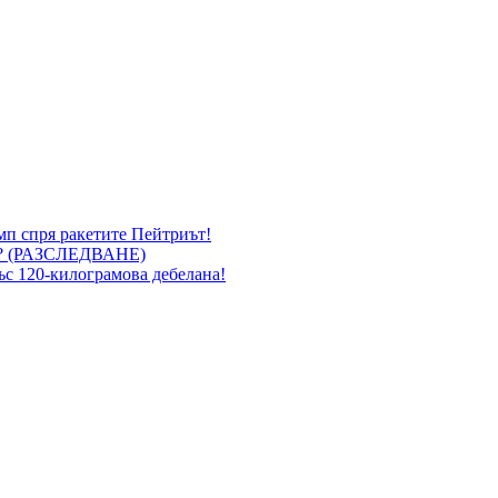
мп спря ракетите Пейтриът!
 (РАЗСЛЕДВАНЕ)
със 120-килограмова дебелана!