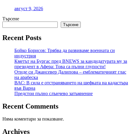
август 9, 2026
Търсене
Търсене
Recent Posts
Бойко Борисов: Трябва да развиваме военната си
индустрия
Кметът на Бургас пред BNEWS за кандидатурата му за
президент в Афера: Това са пълни глупости!
Отиде си Джансевер Далипова – емблематичният глас
на арабеска
ВАС: В сила е отстраняването на шефката на кадастъра
във Варна
Предстои пълно слънчево затъмнение
Recent Comments
Няма коментари за показване.
Archives