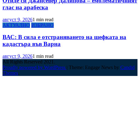
Отиде си Джансевер Далипова – емблематичният
глас на арабеска
август 9, 2026
1 min read
АКТУАЛНО
ИЗБРАНО
ВАС: В сила е отстраняването на шефката на
кадастъра във Варна
август 9, 2026
1 min read
All Rights Reserved 2021.
Proudly powered by WordPress
|
Theme: Engage News by
Candid
Themes
.