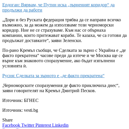
Ердоган: Вярвам, че Путин иска „зърненият коридор“ да
продължи да работи
„Дори и без Руската федерация трябва да се направи всичко
възможно, за да можем да използваме този черноморски
коридор. Ние не се страхуваме. Към нас се обърнаха
компании, които притежават кораби. Те казаха, че са готови да
продължат доставките“, заяви Зеленски.
По-рано Кремъл съобщи, че Сделката за зърно с Украйна е „де
факто прекратена“ часове преди да изтече и че Москва ще се
върне към знаковото споразумение, ако бъдат изпълнени
условията ѝ.
Русия: Сделката за зърното е „де факто прекратена“
„Черноморските споразумения де факто приключиха днес“,
заяви говорителят на Кремъл Дмитрий Песков.
Източник:
БГНЕС
Източник: vesti.bg
Share
Facebook
Twitter
Pinterest
Linkedin