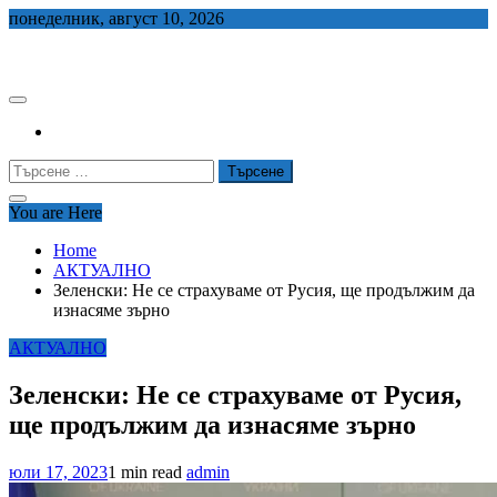
Skip
понеделник, август 10, 2026
to
СЕДЕМ БГ
content
Търсене
за:
You are Here
Home
АКТУАЛНО
Зеленски: Не се страхуваме от Русия, ще продължим да
изнасяме зърно
АКТУАЛНО
Зеленски: Не се страхуваме от Русия,
ще продължим да изнасяме зърно
юли 17, 2023
1 min read
admin