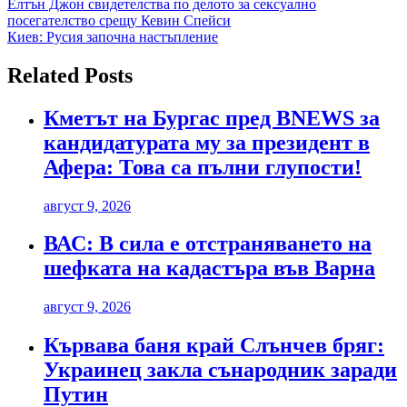
Навигация
Елтън Джон свидетелства по делото за сексуално
посегателство срещу Кевин Спейси
Киев: Русия започна настъпление
Related Posts
Кметът на Бургас пред BNEWS за
кандидатурата му за президент в
Афера: Това са пълни глупости!
август 9, 2026
ВАС: В сила е отстраняването на
шефката на кадастъра във Варна
август 9, 2026
Кървава баня край Слънчев бряг:
Украинец закла сънародник заради
Путин