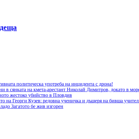
одеща
ивната политическа употреба на инцидента с дрона!
ни в сянката на кмета-арестант Николай Димитров, докато в мор
еното жестоко убийство в Пловдив
то на Георги Кузев: редовна ученичка и дъщеря на бивша учител
ладо Загатото бе жив изгорен