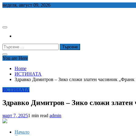
Skip
неделя, август 09, 2026
to
СЕДЕМ БГ
content
Търсене
за:
You are Here
Home
ИСТИНАТА
Здравко Димитров – Зико сложи златен часовник „Фран
ИСТИНАТА
Здравко Димитров – Зико сложи злате
март 7, 2025
1 min read
admin
Начало