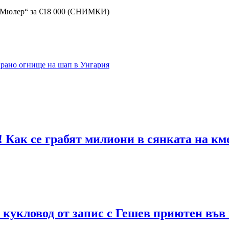
к Мюлер“ за €18 000 (СНИМКИ)
ирано огнище на шап в Унгария
! Как се грабят милиони в сянката на к
 кукловод от запис с Гешев приютен във