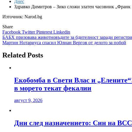
Днес
Здравко Димитров – Зико сложи златен часовник „Фран
Източник: Narod.bg
Share
Facebook
Twitter
Pinterest
Linkedin
Навигация
БАБХ призовава животновъдите за бдителност заради регистр
Мартин Нотариуса спасил Юлиан Вергов от делото за побой
Related Posts
Екобомба в Свети Влас и „Елените“
в морето текат фекалии
август 9, 2026
Дни след назначението: Син на ВСС