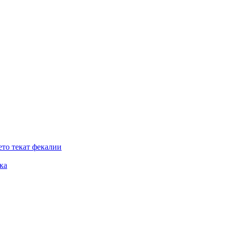
ето текат фекалии
ка