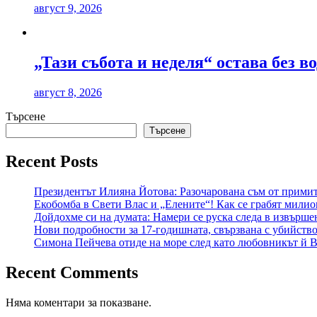
август 9, 2026
„Тази събота и неделя“ остава без в
август 8, 2026
Търсене
Търсене
Recent Posts
Президентът Илияна Йотова: Разочарована съм от примит
Екобомба в Свети Влас и „Елените“! Как се грабят милио
Дойдохме си на думата: Намери се руска следа в извърш
Нови подробности за 17-годишната, свързвана с убийство
Симона Пейчева отиде на море след като любовникът й В
Recent Comments
Няма коментари за показване.