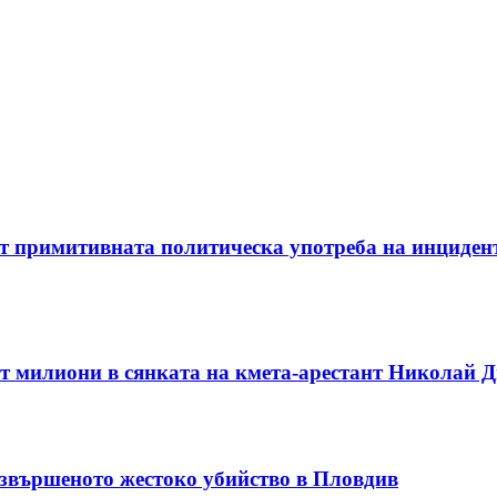
т примитивната политическа употреба на инцидент
ят милиони в сянката на кмета-арестант Николай Д
 извършеното жестоко убийство в Пловдив