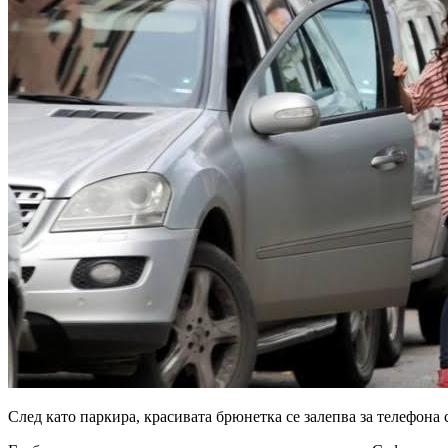
След като паркира, красивата брюнетка се залепва за телефона 