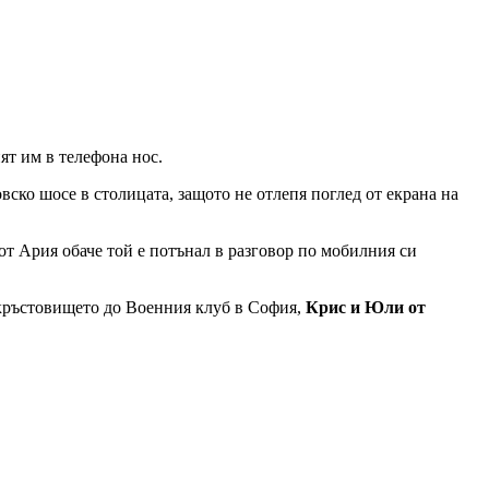
ят им в телефона нос.
ско шосе в столицата, защото не отлепя поглед от екрана на
 от Ария обаче той е потънал в разговор по мобилния си
а кръстовището до Военния клуб в София,
Крис и Юли от