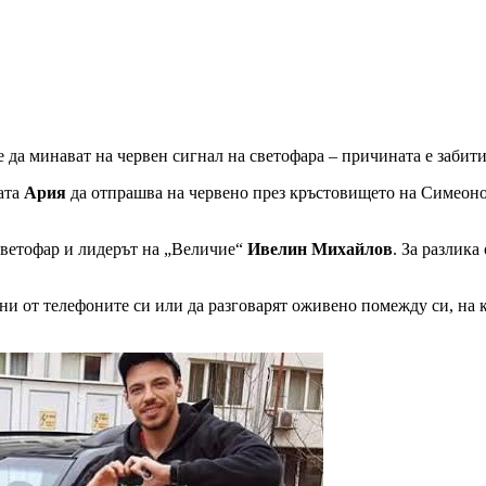
е да минават на червен сигнал на светофара – причината е забити
ата
Ария
да отпрашва на червено през кръстовището на Симеонов
светофар и лидерът на „Величие“
Ивелин Михайлов
. За разлика
ебени от телефоните си или да разговарят оживено помежду си, н