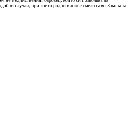
еч не е единственият баровец, който си позволява да
добни случаи, при които родни випове смело газят Закона за