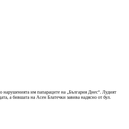
о нарушенията им папараците на „България Днес“. Лудият
та, а бившата на Асен Блатечки завива надясно от бул.