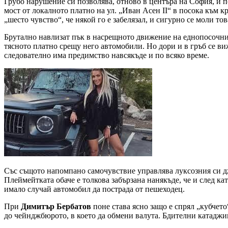
Грубо нарушение си позволява, отново в центъра на София, и 
мост от локалното платно на ул. „Иван Асен II“ в посока към к
„шесто чувство“, че някой го е забелязал, и сигурно се моли то
Брутално навлизат пък в насрещното движение на еднопосочн
тясното платно срещу него автомобили. Но дори и в гръб се ви
следователно има предимство навсякъде и по всяко време.
Със същото напомпано самочувствие управлява луксозния си 
Плеймейтката обаче е толкова забързана нанякъде, че и след кат
имало случай автомобил да пострада от пешеходец.
При
Димитър Бербатов
поне става ясно защо е спрял „кубчето
до чейнджбюрото, в което да обмени валута. Бдителни катаджии 