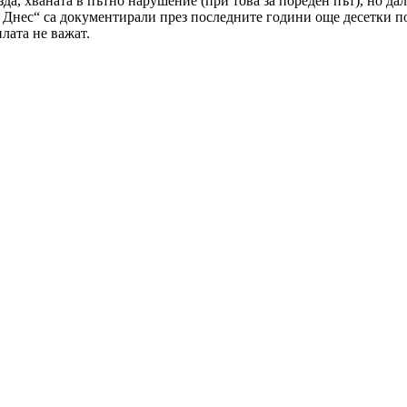
да, хваната в пътно нарушение (при това за пореден път), но дал
Днес“ са документирали през последните години още десетки по
лата не важат.