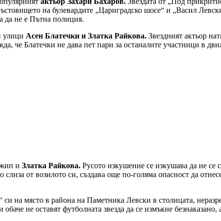
популярният
актьор Захари Бахаров.
Звездата от „Под прикритие
ръстовището на булевардите „Цариградско шосе“ и „Васил Левски“
ва да не е Пътна полиция.
и улици
Асен Блатечки и Златка Райкова.
Звездният актьор нат
жда, че Блатечки не дава пет пари за останалите участници в дв
джип и
Златка Райкова.
Русото изкушение се изкушава да не се с
о слиза от возилото си, създава още по-голяма опасност да отнес
“ си на място в района на Паметника Левски в столицата, неразр
обаче не оставят футболната звезда да се измъкне безнаказано, а