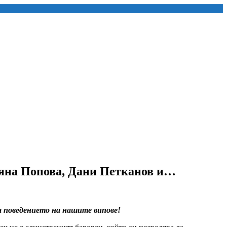
ляна Попова, Дани Петканов и…
за поведението на нашите випове!