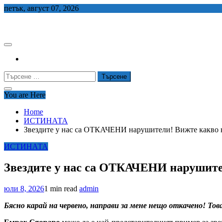
Skip
петък, август 07, 2026
to
СЕДЕМ БГ
content
Търсене
за:
You are Here
Home
ИСТИНАТА
Звездите у нас са ОТКАЧЕНИ нарушители! Вижте какво 
ИСТИНАТА
Звездите у нас са ОТКАЧЕНИ нарушите
юли 8, 2026
1 min read
admin
Бясно карай на червено, направи за мене нещо откачено! То