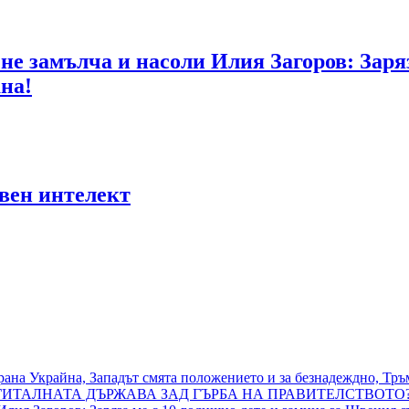
я не замълча и насоли Илия Загоров: Заря
на!
вен интелект
рана Украйна, Западът смята положението и за безнадеждно, Тръ
ТАЛНАТА ДЪРЖАВА ЗАД ГЪРБА НА ПРАВИТЕЛСТВОТО?