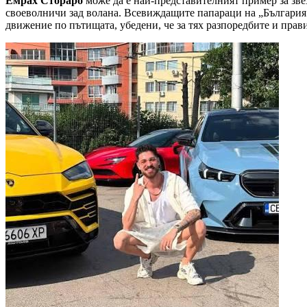
Емрах Стораро
може да е най-представителният пример за звез
своеволничи зад волана. Всевиждащите папараци на „България 
движение по пътищата, убедени, че за тях разпоредбите и прави