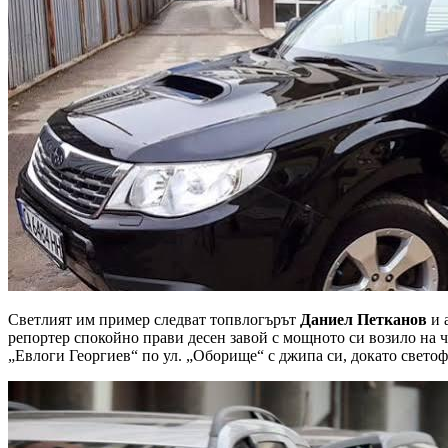
Светлият им пример следват топвлогърът
Даниел Петканов
и 
репортер спокойно прави десен завой с мощното си возило на ч
„Евлоги Георгиев“ по ул. „Оборище“ с джипа си, докато светоф