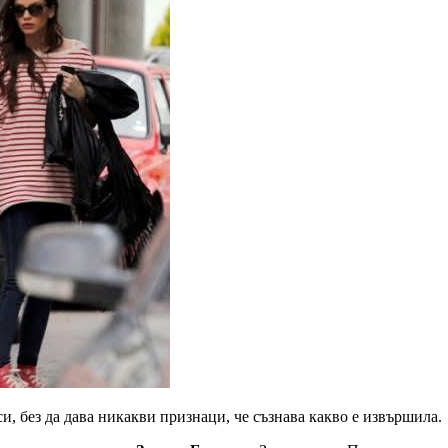
си, без да дава никакви признаци, че съзнава какво е извършила.