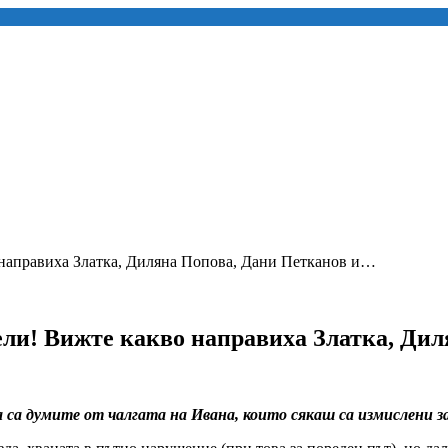
направиха Златка, Диляна Попова, Дани Петканов и…
ли! Вижте какво направиха Златка, Ди
ва са думите от чалгата на Ивана, които сякаш са измислени 