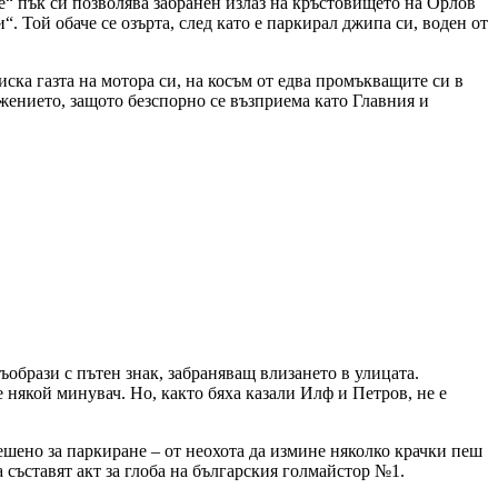
“ пък си позволява забранен излаз на кръстовището на Орлов
. Той обаче се озърта, след като е паркирал джипа си, воден от
иска газта на мотора си, на косъм от едва промъкващите си в
ижението, защото безспорно се възприема като Главния и
ъобрази с пътен знак, забраняващ влизането в улицата.
е някой минувач. Но, както бяха казали Илф и Петров, не е
ешено за паркиране – от неохота да измине няколко крачки пеш
 съставят акт за глоба на българския голмайстор №1.