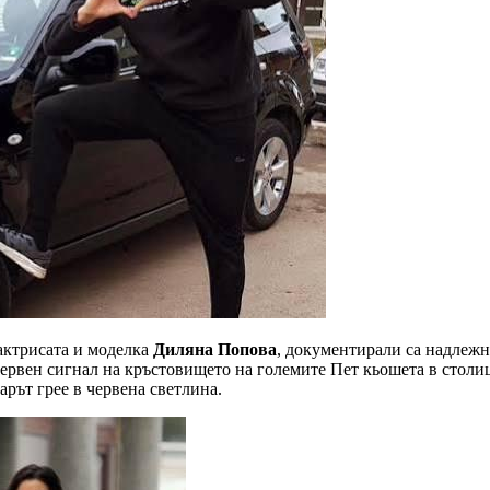
актрисата и моделка
Диляна Попова
, документирали са надлежн
ервен сигнал на кръстовището на големите Пет кьошета в столица
арът грее в червена светлина.