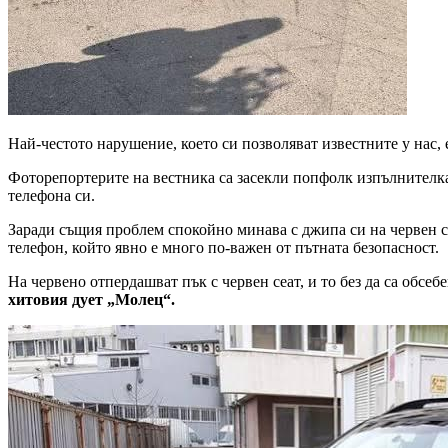
Най-честото нарушение, което си позволяват известните у нас, 
Фоторепортерите на вестника са засекли попфолк изпълнителк
телефона си.
Заради същия проблем спокойно минава с джипа си на червен 
телефон, който явно е много по-важен от пътната безопасност.
На червено отпердашват пък с червен сеат, и то без да са обс
хитовия дует „Молец“.