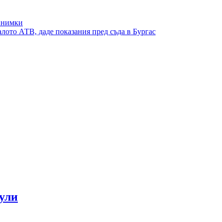
Снимки
алото АТВ, даде показания пред съда в Бургас
ули