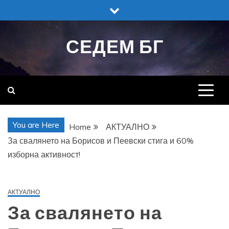
Skip
to
content
СЕДЕМ БГ
You are Here
Home
АКТУАЛНО
За свалянето на Борисов и Пеевски стига и 60%
изборна активност!
АКТУАЛНО
За свалянето на