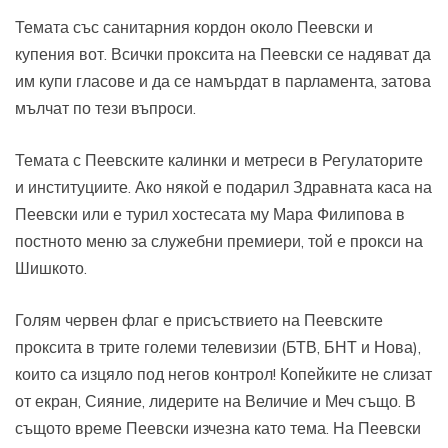
Темата със санитарния кордон около Пеевски и
купения вот. Всички проксита на Пеевски се надяват да
им купи гласове и да се намърдат в парламента, затова
мълчат по тези въпроси.
Темата с Пеевските калинки и метреси в Регулаторите
и институциите. Ако някой е подарил Здравната каса на
Пеевски или е турил хостесата му Мара Филипова в
постното меню за служебни премиери, той е прокси на
Шишкото.
Голям червен флаг е присъствието на Пеевските
проксита в трите големи телевизии (БТВ, БНТ и Нова),
които са изцяло под негов контрол! Копейките не слизат
от екран, Сияние, лидерите на Величие и Меч също. В
същото време Пеевски изчезна като тема. На Пеевски