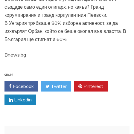
създаде само един олигарх, но какъв? Гранд
корумпирания и гранд корпулентния Пеевски.
В Унгария трябваше 80% изборна активност, за да
изхвърлят Орбан, който се беше окопал във властта. В
България ще стигнат и 60%.
Bnews.bg
SHARE
Facebook
Twitter
Pinterest
Linkedin
Навигация