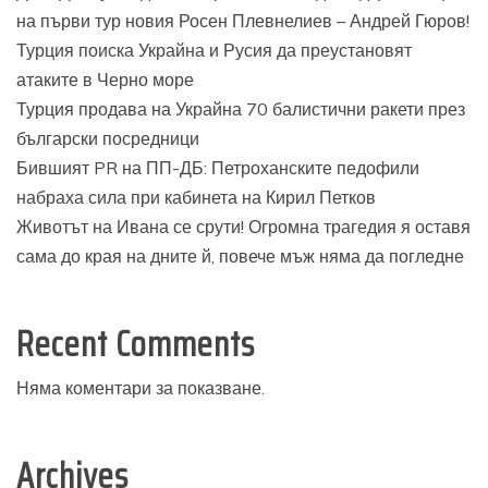
на първи тур новия Росен Плевнелиев – Андрей Гюров!
Турция поиска Украйна и Русия да преустановят
атаките в Черно море
Турция продава на Украйна 70 балистични ракети през
български посредници
Бившият PR на ПП-ДБ: Петроханските педофили
набраха сила при кабинета на Кирил Петков
Животът на Ивана се срути! Огромна трагедия я оставя
сама до края на дните й, повече мъж няма да погледне
Recent Comments
Няма коментари за показване.
Archives