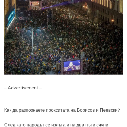
– Advertisement –
Как да разпознаете прокситата на Борисов и Пеевски?
След като народът се излъга и на два пъти счупи