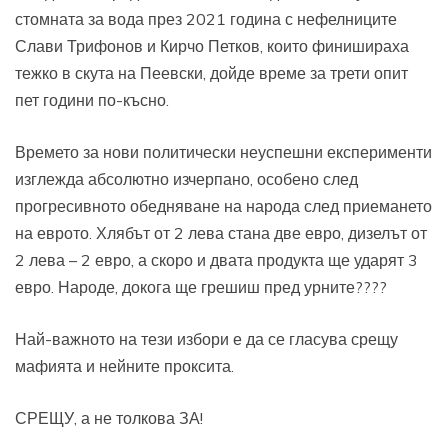
стомната за вода през 2021 година с нефелниците
Слави Трифонов и Кирчо Петков, които финишираха
тежко в скута на Пеевски, дойде време за трети опит
пет години по-късно.
Времето за нови политически неуспешни експерименти
изглежда абсолютно изчерпано, особено след
прогресивното обедняване на народа след приемането
на еврото. Хлябът от 2 лева стана две евро, дизелът от
2 лева – 2 евро, а скоро и двата продукта ще ударят 3
евро. Народе, докога ще грешиш пред урните????
Най-важното на тези избори е да се гласува срещу
мафията и нейните проксита.
СРЕЩУ, а не толкова ЗА!