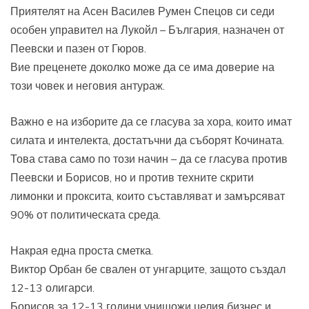
Приятелят на Асен Василев Румен Спецов си седи
особен управител на Лукойл – България, назначен от
Пеевски и пазен от Гюров.
Вие преценете доколко може да се има доверие на
този човек и неговия антураж.
Важно е на изборите да се гласува за хора, които имат
силата и интелекта, достатъчни да съборят Кочината.
Това става само по този начин – да се гласува против
Пеевски и Борисов, но и против техните скрити
лимонки и проксита, които съставляват и замърсяват
90% от политическата среда.
Накрая една проста сметка.
Виктор Орбан бе свален от унгарците, защото създал
12-13 олигарси.
Борисов за 12-13 години унищожи целия бизнес и