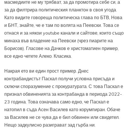
масмедиите не му трябват, за да промотира себе си, а
за да филтрира политическия планктон в своя угода.
Като видите говореща политическа глава по БТВ, Нова
и БНТ, знайте, че е там по волята на Пеевски. Това се
отнася и за някои youtube канали и сайтове, които също
минаха във владение на Пеевски (чрез пиарите на
Борисов). Гласове на Дачков е христоматиен пример,
все едно четете Алеко. Класика.
Накрая ето ви един прост пример. Днес
контрабандистът Паскал получи условна присъда и
сключи споразумение с прокуратурата. С това Паскал е
признал обвиненията за контрабанда в периода 2022-
23 година. Това означава само едно, че Паскал е
натопил в съда Асен Василев като корумпиран. Обаче
за Василев не се чува да е бил обвинен или свидетел.
Нещо задкулисно разиграват зад гърба ни.