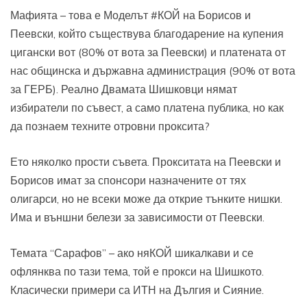
Мафията – това е Моделът #КОЙ на Борисов и
Пеевски, който съществува благодарение на купения
цигански вот (80% от вота за Пеевски) и платената от
нас общинска и държавна администрация (90% от вота
за ГЕРБ). Реално Двамата Шишковци нямат
избиратели по съвест, а само платена публика, но как
да познаем техните отровни проксита?
Ето няколко прости съвета. Прокситата на Пеевски и
Борисов имат за спонсори назначените от тях
олигарси, но не всеки може да открие тънките нишки.
Има и външни белези за зависимости от Пеевски.
Темата “Сарафов” – ако няКОЙ шикалкави и се
офлянква по тази тема, той е прокси на Шишкото.
Класически примери са ИТН на Дългия и Сияние.