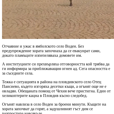
Отчаяние и ужас в ямболското село Воден. Без
предупреждение хората започнаха да се евакуират сами,
докато пламъците изпепеляваха домовете им.
А институциите си прехвърляха отговорността кой трябва да
ги информира за приближаващия огнен ад. Сега опасността е
за съседните села.
Тежка е ситуацията в района на пловдивското село Отец
Паисиево, където изгоряха десетки къщи, а огънят още не е
овладян. Обещаната помощ от Чехия вече пристигна. Един от
хеликоптерите кацна в Пловдив късно следобед.
Огънят навлиза в село Воден за броени минути. Къщите на
хората започват да горят, а задушливият гъст дим се
разпростира навсякъде.