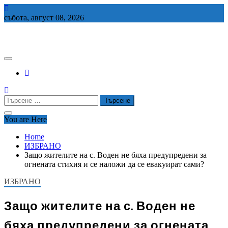
Skip
to
събота, август 08, 2026
content
СЕДЕМ БГ
Търсене
за:
You are Here
Home
ИЗБРАНО
Защо жителите на с. Воден не бяха предупредени за
огнената стихия и се наложи да се евакуират сами?
ИЗБРАНО
Защо жителите на с. Воден не
бяха предупредени за огнената