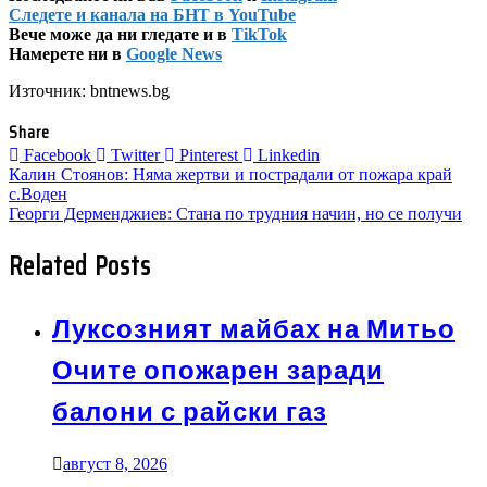
Следете и канала на БНТ в YouTube
Вече може да ни гледате и в
TikTok
Намерете ни в
Google News
Източник: bntnews.bg
Share
Facebook
Twitter
Pinterest
Linkedin
Навигация
Калин Стоянов: Няма жертви и пострадали от пожара край
с.Воден
Георги Дерменджиев: Стана по трудния начин, но се получи
Related Posts
Луксозният майбах на Митьо
Очите опожарен заради
балони с райски газ
август 8, 2026