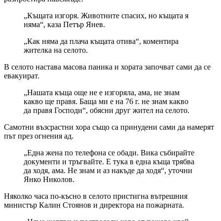
„Къщата изгоря. Животните спасих, но къщата я
няма“, каза Петър Янев.
„Как няма да плача къщата отива“, коментира
жителка на селото.
В селото настава масова паника и хората започват сами да се
евакуират.
„Нашата къща още не е изгоряла, ама, не знам
какво ще правя. Баща ми е на 76 г. не знам какво
да правя Господи“, обясни друг жител на селото.
Самотни възсрастни хора също са принудени сами да намерят
път през огнения ад.
„Една жена по телефона се обади. Вика събирайте
документи и тръгвайте. Е тука в една къща трябва
да ходя, ама. Не знам и аз накъде да ходя“, уточни
Янко Николов.
Няколко часа по-късно в селото пристигна вътрешния
министър Калин Стоянов и директора на пожарната.