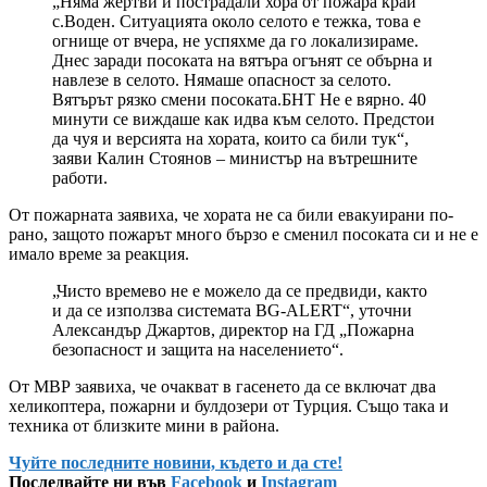
„Няма жертви и пострадали хора от пожара край
с.Воден. Ситуацията около селото е тежка, това е
огнище от вчера, не успяхме да го локализираме.
Днес заради посоката на вятъра огънят се обърна и
навлезе в селото. Нямаше опасност за селото.
Вятърът рязко смени посоката.БНТ Не е вярно. 40
минути се виждаше как идва към селото. Предстои
да чуя и версията на хората, които са били тук“,
заяви Калин Стоянов – министър на вътрешните
работи.
От пожарната заявиха, че хората не са били евакуирани по-
рано, защото пожарът много бързо е сменил посоката си и не е
имало време за реакция.
„Чисто времево не е можело да се предвиди, както
и да се използва системата BG-ALERT“, уточни
Александър Джартов, директор на ГД „Пожарна
безопасност и защита на населението“.
От МВР заявиха, че очакват в гасенето да се включат два
хеликоптера, пожарни и булдозери от Турция. Също така и
техника от близките мини в района.
Чуйте последните новини, където и да сте!
Последвайте ни във
Facebook
и
Instagram