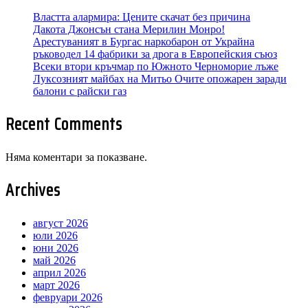
Властта алармира: Цените скачат без причина
Дакота Джонсън стана Мерилин Монро!
Арестуваният в Бургас наркобарон от Украйна
ръководел 14 фабрики за дрога в Европейския съюз
Всеки втори кръчмар по Южното Черноморие лъже
Луксозният майбах на Митьо Очите опожарен заради
балони с райски газ
Recent Comments
Няма коментари за показване.
Archives
август 2026
юли 2026
юни 2026
май 2026
април 2026
март 2026
февруари 2026