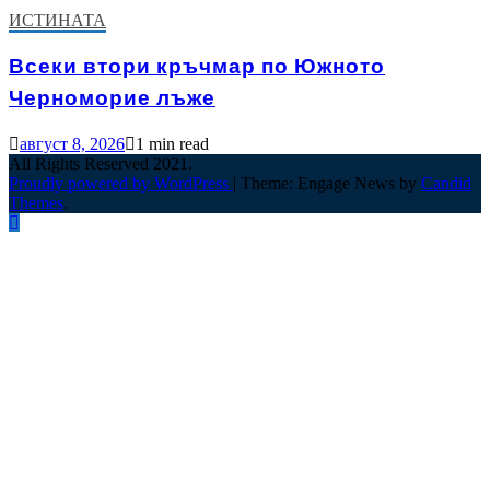
ИСТИНАТА
Всеки втори кръчмар по Южното
Черноморие лъже
август 8, 2026
1 min read
All Rights Reserved 2021.
Proudly powered by WordPress
|
Theme: Engage News by
Candid
Themes
.