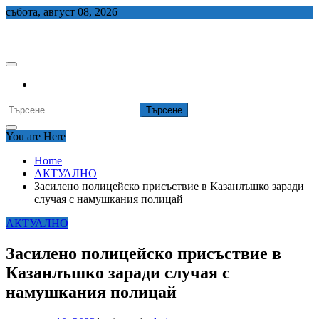
Skip
събота, август 08, 2026
to
СЕДЕМ БГ
content
Търсене
за:
You are Here
Home
АКТУАЛНО
Засилено полицейско присъствие в Казанлъшко заради
случая с намушкания полицай
АКТУАЛНО
Засилено полицейско присъствие в
Казанлъшко заради случая с
намушкания полицай