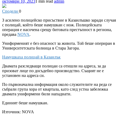
октомври 10, 2023
1 min read
admin
Сподели
0
З
асилено полицейско присъствие в Казанлъшко заради случая
с полицай, който беше намушкан с нож. Полицейската
операция е насочена срещу битовата престъпност в региона,
предава
NOVA
.
Униформеният е без опасност за живота. Той беше опериран в
Университетската болница в Стара Загора.
Намушкаха полицай в Казанлък
Двамата разследващи полицаи са отишли на адреса, за да
призоват лице по досъдебно производство. Същият не е
установен на адреса си.
По първоначална информация около служителите на реда се
събрали група хора от квартала, като след устна забележка
двамата униформени били нападнати.
Единият беше намушкан.
Източник:
NOVA