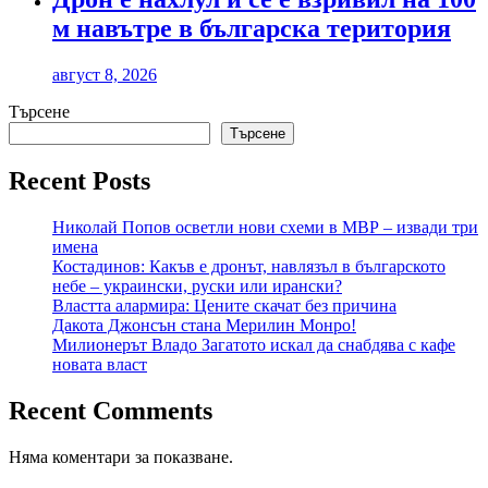
м навътре в българска територия
август 8, 2026
Търсене
Търсене
Recent Posts
Николай Попов осветли нови схеми в МВР – извади три
имена
Костадинов: Какъв е дронът, навлязъл в българското
небе – украински, руски или ирански?
Властта алармира: Цените скачат без причина
Дакота Джонсън стана Мерилин Монро!
Милионерът Владо Загатото искал да снабдява с кафе
новата власт
Recent Comments
Няма коментари за показване.