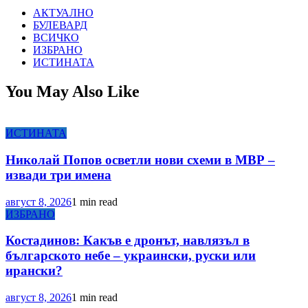
АКТУАЛНО
БУЛЕВАРД
ВСИЧКО
ИЗБРАНО
ИСТИНАТА
You May Also Like
ИСТИНАТА
Николай Попов осветли нови схеми в МВР –
извади три имена
август 8, 2026
1 min read
ИЗБРАНО
Костадинов: Какъв е дронът, навлязъл в
българското небе – украински, руски или
ирански?
август 8, 2026
1 min read