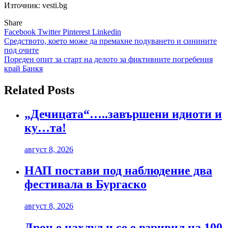
Източник: vesti.bg
Share
Facebook
Twitter
Pinterest
Linkedin
Навигация
Средството, което може да премахне подуването и синините
под очите
Пореден опит за старт на делото за фиктивните погребения
край Банкя
Related Posts
„Дечицата“…..завършени идиоти и
ку…та!
август 8, 2026
НАП постави под наблюдение два
фестивала в Бургаско
август 8, 2026
Дрон е нахлул и се е взривил на 100