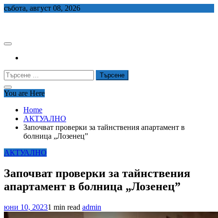
Skip
събота, август 08, 2026
to
СЕДЕМ БГ
content
Търсене
за:
You are Here
Home
АКТУАЛНО
Започват проверки за тайнствения апартамент в
болница „Лозенец”
АКТУАЛНО
Започват проверки за тайнствения
апартамент в болница „Лозенец”
юни 10, 2023
1 min read
admin