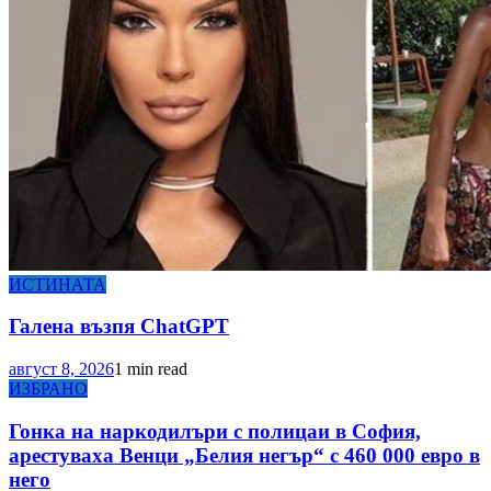
ИСТИНАТА
Галена възпя ChatGPT
август 8, 2026
1 min read
ИЗБРАНО
Гонка на наркодилъри с полицаи в София,
арестуваха Венци „Белия негър“ с 460 000 евро в
него