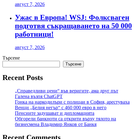
август 7, 2026
Ужас в Европа! WSJ: Фолксваген
подготвя съкращаването на 50 000
работници!
август 7, 2026
Търсене
Търсене
Recent Posts
„Справедливи цени“ във веригите, ама друг път
Галена възпя ChatGPT
Гонка на наркодилъри с полицаи в София, арестуваха
Венци „Белия негър“ с 460 000 евро в него
Пенсиите задушават и дипломацията
Обгорели банкноти са открити върху тялото на
бизнесмена Владимир Янков от Банкя
Recent Comments