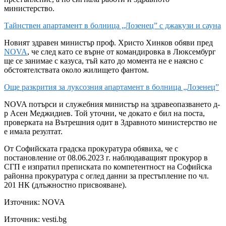
министерство.
Тайнствен апартамент в болница „Лозенец” с джакузи и сауна
Новият здравен министър проф. Христо Хинков обяви пред
NOVA
, че след като се върне от командировка в Люксембург
ще се занимае с казуса, тъй като до момента не е наясно с
обстоятелствата около жилището фантом.
Още разкрития за луксозния апартамент в болница „Лозенец”
NOVA потърси и служебния министър на здравеопазването д-
р Асен Меджидиев. Той уточни, че докато е бил на поста,
проверката на Вътрешния одит в Здравното министерство не
е имала резултат.
От Софийската градска прокуратура обявиха, че с
постановление от 08.06.2023 г. наблюдаващият прокурор в
СГП е изпратил преписката по компетентност на Софийска
районна прокуратура с оглед данни за престъпление по чл.
201 НК (длъжностно присвояване).
Източник:
NOVA
Източник: vesti.bg