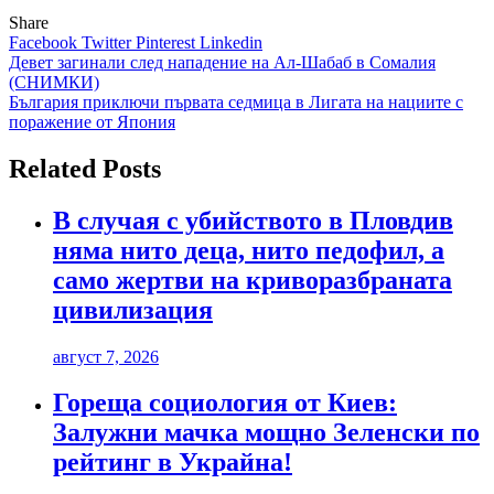
Share
Facebook
Twitter
Pinterest
Linkedin
Навигация
Девет загинали след нападение на Ал-Шабаб в Сомалия
(СНИМКИ)
България приключи първата седмица в Лигата на нациите с
поражение от Япония
Related Posts
В случая с убийството в Пловдив
няма нито деца, нито педофил, а
само жертви на криворазбраната
цивилизация
август 7, 2026
Гореща социология от Киев:
Залужни мачка мощно Зеленски по
рейтинг в Украйна!