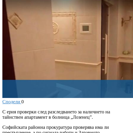
Сподели
0
С
ерия проверки след разследването за наличието на
тайнствен апартамент в болница „Лозенец”.
Софийската районна прокуратура проверява има ли
престъпление, а по сигнала работи и Здравното