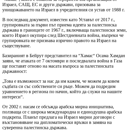
Израел, САЩ, ЕС и други държави, призовава за
унищожаването на Израел в учредителния си устав от 1988 г.
В последващ документ, известен като Уставът от 2017 г.,
групировката за първи път приема идеята за палестинска
държава в границите от 1967 г., включваща палестински земи,
които Израел окупира след Шестдневната война, въпреки че
групировката не признава изрично правото на Израел на
съществуване.
Базираният в Бейрут представител на “Хамас“ Осама Хамдан
заяви, че атаката от 7 октомври и последвалата война в Газа
ще поставят отново на масата въпроса за палестинската
държавност:
„Това е възможност за нас да им кажем, че можем да ковем
съдбата си със собствените си ръце. Можем да подредим
уравнението в региона по начин, който да служи на нашите
интереси“.
От 2002 г. насам се обсъжда арабска мирна инициатива,
ползваща се с широка международна и единодушна арабска
подкрепа. Планът предлага на Израел мирни договори с
възстановяване на дипломатически връзки в замяна на
суверенна палестинска държава.