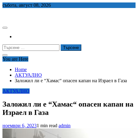
Skip
събота, август 08, 2026
to
СЕДЕМ БГ
content
Търсене
за:
You are Here
Home
АКТУАЛНО
Заложил ли е “Хамас“ опасен капан на Израел в Газа
АКТУАЛНО
Заложил ли е “Хамас“ опасен капан на
Израел в Газа
ноември 6, 2023
1 min read
admin