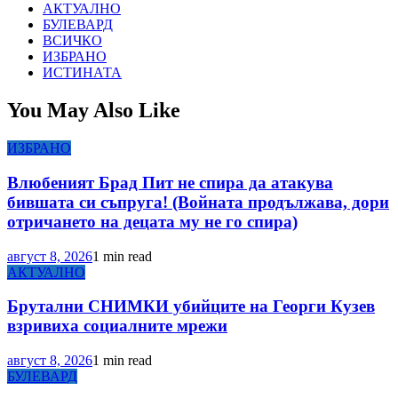
АКТУАЛНО
БУЛЕВАРД
ВСИЧКО
ИЗБРАНО
ИСТИНАТА
You May Also Like
ИЗБРАНО
Влюбеният Брад Пит не спира да атакува
бившата си съпруга! (Войната продължава, дори
отричането на децата му не го спира)
август 8, 2026
1 min read
АКТУАЛНО
Брутални СНИМКИ убийците на Георги Кузев
взривиха социалните мрежи
август 8, 2026
1 min read
БУЛЕВАРД