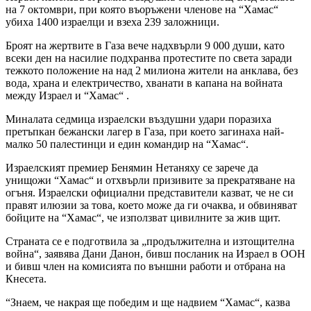
на 7 октомври, при която въоръжени членове на “Хамас“
убиха 1400 израелци и взеха 239 заложници.
Броят на жертвите в Газа вече надхвърли 9 000 души, като
всеки ден на насилие подхранва протестите по света заради
тежкото положение на над 2 милиона жители на анклава, без
вода, храна и електричество, хванати в капана на войната
между Израел и “Хамас“ .
Миналата седмица израелски въздушни удари поразиха
претъпкан бежански лагер в Газа, при което загинаха най-
малко 50 палестинци и един командир на “Хамас“.
Израелският премиер Бенямин Нетаняху се зарече да
унищожи “Хамас“ и отхвърли призивите за прекратяване на
огъня. Израелски официални представители казват, че не си
правят илюзии за това, което може да ги очаква, и обвиняват
бойците на “Хамас“, че използват цивилните за жив щит.
Страната се е подготвила за „продължителна и изтощителна
война“, заявява Дани Данон, бивш посланик на Израел в ООН
и бивш член на комисията по външни работи и отбрана на
Кнесета.
“Знаем, че накрая ще победим и ще надвием “Хамас“, казва