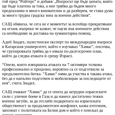
той пред “Ройтерс“ и добавя: „Въпросът ще бъде цената, която
ще бъде платена за това, а ние трябва да бъдем много
предпазливи и много внимателни и да разберем, че става дума
за много трудна градска зона за военни действия“.
САЩ обявиха, че сега не е моментът за всеобщо прекратяване
на огъня, въпреки че казват, че паузи във военните действия
са необходими за доставка на хуманитарна помощ.
Адиб Зиадех, палестински експерт по международни въпроси
в Катарския университет, който е изучавал “Хамас“, посочва,
че групировката трябва да е имала по-дългосрочен план,
който да следва атаката ѝ срещу Израел.
“Онези, които извършиха атаката на 7 октомври толкова
професионално и прецизно, вероятно са се подготвили за
продължителна битка. “Хамас“ няма да участва в такава атака,
без да е напълно подготвен и мобилизиран за последиците от
нея“, счита Зиадех.
САЩ очакват “Хамас“ да се опита да затрудни израелските
сили с улични боеве в Газа и да нанесе достатъчно тежки
военни загуби, за да отслаби подкрепата на израелската
общественост за продължителен конфликт, казва източник,
запознат с политиката на Белия дом и който е поискал да
остане анонимен.