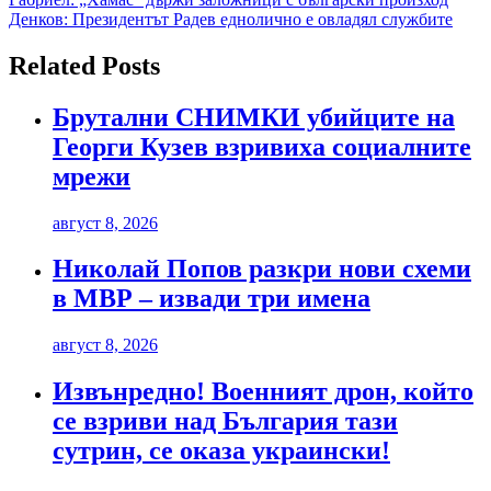
Навигация
Денков: Президентът Радев еднолично е овладял службите
Related Posts
Брутални СНИМКИ убийците на
Георги Кузев взривиха социалните
мрежи
август 8, 2026
Николай Попов разкри нови схеми
в МВР – извади три имена
август 8, 2026
Извънредно! Военният дрон, който
се взриви над България тази
сутрин, се оказа украински!