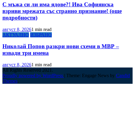
С мъжа си ли има ядове?! Ива Софиянска
взриви мрежата със странно признание! (още
подробности)
август 8, 2026
1 min read
АКТУАЛНО
ИЗБРАНО
Николай Попов разкри нови схеми в МВР –
извади три имена
август 8, 2026
1 min read
All Rights Reserved 2021.
Proudly powered by WordPress
|
Theme: Engage News by
Candid
Themes
.