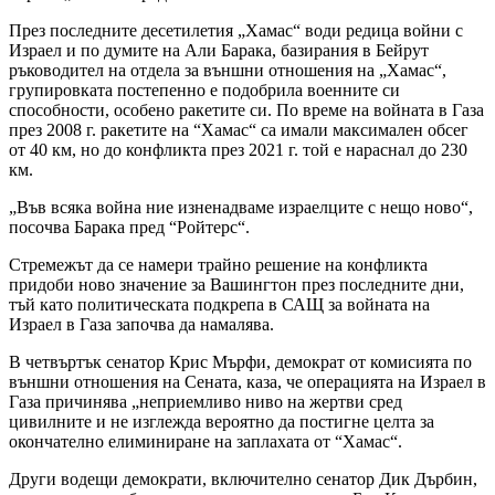
През последните десетилетия „Хамас“ води редица войни с
Израел и по думите на Али Барака, базирания в Бейрут
ръководител на отдела за външни отношения на „Хамас“,
групировката постепенно е подобрила военните си
способности, особено ракетите си. По време на войната в Газа
през 2008 г. ракетите на “Хамас“ са имали максимален обсег
от 40 км, но до конфликта през 2021 г. той е нараснал до 230
км.
„Във всяка война ние изненадваме израелците с нещо ново“,
посочва Барака пред “Ройтерс“.
Стремежът да се намери трайно решение на конфликта
придоби ново значение за Вашингтон през последните дни,
тъй като политическата подкрепа в САЩ за войната на
Израел в Газа започва да намалява.
В четвъртък сенатор Крис Мърфи, демократ от комисията по
външни отношения на Сената, каза, че операцията на Израел в
Газа причинява „неприемливо ниво на жертви сред
цивилните и не изглежда вероятно да постигне целта за
окончателно елиминиране на заплахата от “Хамас“.
Други водещи демократи, включително сенатор Дик Дърбин,