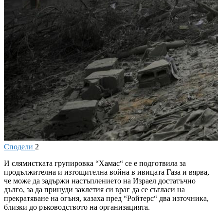
Сподели
2
И
слямистката групировка “Хамас“ се е подготвила за
продължителна и изтощителна война в ивицата Газа и вярва,
че може да задържи настъплението на Израел достатъчно
дълго, за да принуди заклетия си враг да се съгласи на
прекратяване на огъня, казаха пред “Ройтерс“ два източника,
близки до ръководството на организацията.