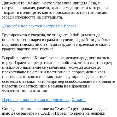
Движението “Хамас“, което управлява ивицата Газа, е
натрупало оръжия, ракети, храна и медицински материали,
твърдят източниците, които поискаха да останат анонимни
заради сложността на ситуацията.
„Хамас“ с нов ракетен обстрел по Израел
Групировката е уверена, че хилядите ѝ бойци могат да
оцелеят месеци наред в града от тунели, издълбани дълбоко
под палестинския анклав, и да затруднят израелските сили с
градска партизанска тактика.
В крайна сметка “Хамас“ вярва, че международният натиск
върху Израел за прекратяване на войната, чиито жертви сред
цивилното население се увеличават, може да доведе до
прекратяване на огъня и постигане на споразумение чрез
преговори, от които ислямистката групировка да излезе с
осезаеми отстъпки, като например освобождаване на хилядите
палестински затворници в замяна на израелски и
чуждестранни заложници.
Израел е разкрил мрежа от тунели на „Хамас“
Според четирима членове на “Хамас“ групировката е дала
ясно да се разбере на САЩ и Израел по време на непреки