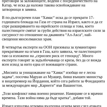
преговори за заложниците, водени с посредничеството на
Катар, че иска да наложи такова освобождаване на
затворници в замяна.
В по-дългосрочен план “Хамас“ иска да се прекрати 17-
годишната блокада на Газа от страна на Израел, както и да се
спре разширяването на еврейските селища и това, което
палестинците смятат за груби действия на израелските сили за
сигурност по отношение на джамията “Ал-Акса“, най-
свещения мюсюлмански храм.
В четвъртък експерти на ООН призоваха за хуманитарно
прекратяване на огъня в Газа, като заявиха, че палестинците
там са изложени на „сериозен риск от геноцид“. Много
експерти говорят за задълбочаваща се криза, без да се вижда
ясен изход за нито една от воюващите страни.
„Мисията за унищожаване на “Хамас“ изобщо не е лесна
задача“, посочва Маруан ал Муашер, бивш външен министър
и вицепремиер на Йордания, който сега работи за Фондацията
за международен мир „Карнеги“ във Вашингтон.
„Този конфликт няма военно решение. Намираме се в мрачни
времена. Тази война няма да бъде кратка“, добавя той.
Израел използва огромна въздушна огнева мощ след атаката