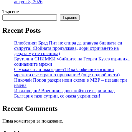
август 8, 2026
Търсене
Търсене
Recent Posts
Влюбеният Брад Пит не спира да атакува бившата си
съпруга! (Войната продължава, дори отричането на
децата му не го спира)
Брутални СНИМКИ убийците на Георги Кузев взривиха
социалните мрежи
С мъжа си ли има ядове?! Ива Софиянска взриви
мрежата със странно признание! (още подробности)
Николай Попов разкри нови схеми в МВР – извади три
имена
Извънредно! Военният дрон, който се взриви над
България тази сутрин, се оказа украински!
Recent Comments
Няма коментари за показване.