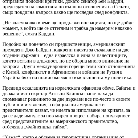
отправиха подобни критики, докато сенатор Бен Кардин,
председател на комисията по външни отношения на Сената,
също повдигна въпроса какво ще последва след конфликта.
„Не знаем колко време ще продължи операцията, но ще дойде
момент, в който ще се оттеглим и трябва да намерим някакво
решение“, смята Кардин.
Подобно на повечето си предшественици, американският
президент Джо Байдън подкрепи идеята за създаване на две
отделни държави – една израелска и една за палестинците,
когато встъпи в длъжност, но не обърна много внимание на
въпроса. Други международни горещи теми като отношенията
с Китай, конфликтът в Афганистан и войната на Русия в
Украйна бяха на по-високо място във външната му политика.
Предвид ескалацията на израелската офанзива обаче, Байдън и
държавният секретар Антъни Блинкън започнаха да
споменават решението за две държави все по-често в своите
публични изявления, а официални американски
представители казват, че идеята за използване на кризата, за
да се даде импулс за нов мирен процес, набира популярност
сред представителите на американското правителство,
отбелязва „Файненшъл таймс“.
“Хамас“, която е обявена за терористична организация от