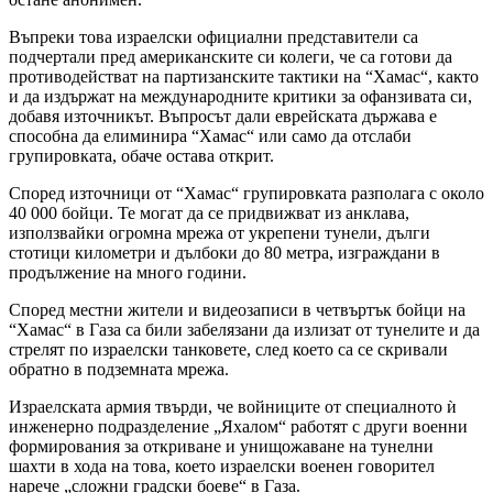
Въпреки това израелски официални представители са
подчертали пред американските си колеги, че са готови да
противодействат на партизанските тактики на “Хамас“, както
и да издържат на международните критики за офанзивата си,
добавя източникът. Въпросът дали еврейската държава е
способна да елиминира “Хамас“ или само да отслаби
групировката, обаче остава открит.
Според източници от “Хамас“ групировката разполага с около
40 000 бойци. Те могат да се придвижват из анклава,
използвайки огромна мрежа от укрепени тунели, дълги
стотици километри и дълбоки до 80 метра, изграждани в
продължение на много години.
Според местни жители и видеозаписи в четвъртък бойци на
“Хамас“ в Газа са били забелязани да излизат от тунелите и да
стрелят по израелски танковете, след което са се скривали
обратно в подземната мрежа.
Израелската армия твърди, че войниците от специалното ѝ
инженерно подразделение „Яхалом“ работят с други военни
формирования за откриване и унищожаване на тунелни
шахти в хода на това, което израелски военен говорител
нарече „сложни градски боеве“ в Газа.