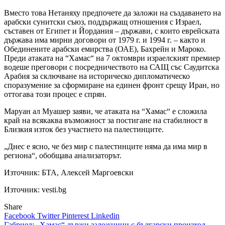
Вместо това Нетаняху предпочете да заложи на създаването на
арабски сунитски съюз, поддържащ отношения с Израел,
съставен от Египет и Йордания – държави, с които еврейската
държава има мирни договори от 1979 г. и 1994 г. – както и
Обединените арабски емирства (ОАЕ), Бахрейн и Мароко.
Преди атаката на “Хамас“ на 7 октомври израелският премиер
водеше преговори с посредничеството на САЩ със Саудитска
Арабия за сключване на историческо дипломатическо
споразумение за сформиране на единен фронт срещу Иран, но
оттогава този процес е спрян.
Маруан ал Муашер заяви, че атаката на “Хамас“ е сложила
край на всякаква възможност за постигане на стабилност в
Близкия изток без участието на палестинците.
„Днес е ясно, че без мир с палестинците няма да има мир в
региона“, обобщава анализаторът.
Източник:
БТА, Алексей Маргоевски
Източник: vesti.bg
Share
Facebook
Twitter
Pinterest
Linkedin
Габриел: „Хамас“ държи заложници с български произход