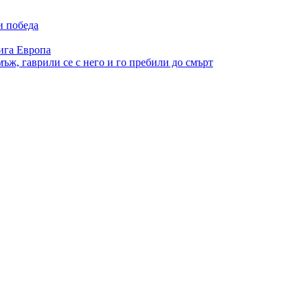
и победа
ига Европа
ъж, гаврили се с него и го пребили до смърт