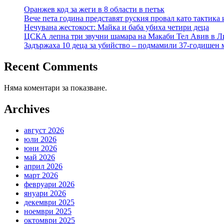
Оранжев код за жеги в 8 области в петък
Вече пета година представят руския провал като тактика 
Нечувана жестокост: Майка и баба убиха четири деца
ЦСКА лепна три звучни шамара на Макаби Тел Авив в Л
Задържаха 10 деца за убийство – подмамили 37-годишен м
Recent Comments
Няма коментари за показване.
Archives
август 2026
юли 2026
юни 2026
май 2026
април 2026
март 2026
февруари 2026
януари 2026
декември 2025
ноември 2025
октомври 2025