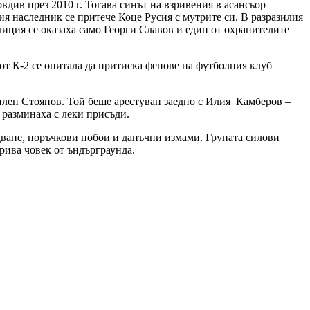
вдив през 2010 г. Тогава синът на взривения в асансьор
я наследник се притече Коце Русия с мутрите си. В разразилия
лиция се оказаха само Георги Славов и един от охранителите
от К-2 се опитала да притиска фенове на футболния клуб
лен Стоянов. Той беше арестуван заедно с Илия Камберов –
 разминаха с леки присъди.
удване, поръчкови побои и данъчни измами. Групата силови
рива човек от ъндърграунда.