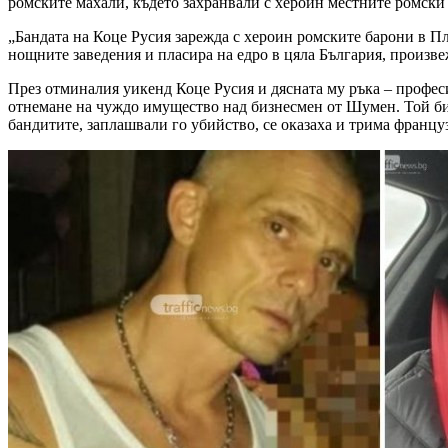
ромските махали, където захранвали с хероин местните ромски
„Бандата на Коце Русия зарежда с хероин ромските барони в Пл
нощните заведения и пласира на едро в цяла България, произве
През отминалия уикенд Коце Русия и дясната му ръка – профес
отнемане на чуждо имущество над бизнесмен от Шумен. Той бил
бандитите, заплашвали го убийство, се оказаха и трима францу