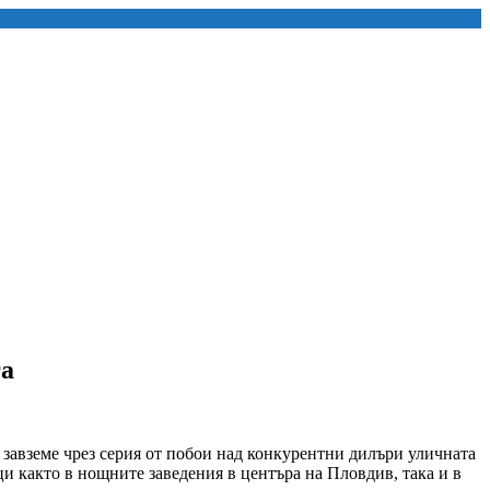
га
 завземе чрез серия от побои над конкурентни дилъри уличната
и както в нощните заведения в центъра на Пловдив, така и в