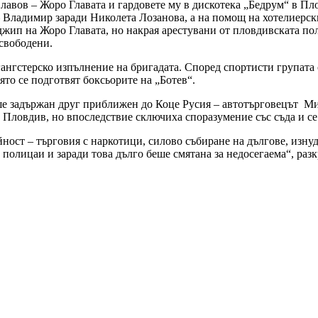
лавов – Жоро Главата и гардовете му в дискотека „Бедрум“ в Пло
 Владимир заради Николета Лозанова, а на помощ на хотелиерски
джип на Жоро Главата, но накрая арестувани от пловдивската по
освободени.
ангстерско изпълнение на бригадата. Според спортисти групата 
оято се подготвят боксьорите на „Ботев“.
ше задържан друг приближен до Коце Русия – автотърговецът Ми
в Пловдив, но впоследствие сключиха споразумение със съда и се
йност – търговия с наркотици, силово събиране на дългове, изн
олицаи и заради това дълго беше смятана за недосегаема“, разк