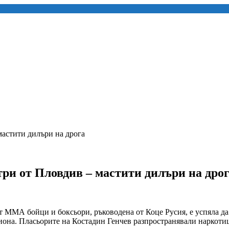
мастити дилъри на дрога
три от Пловдив – мастити дилъри на дро
т ММА бойци и боксьори, ръководена от Коце Русия, е успяла да
иона. Пласьорите на Костадин Генчев разпространявали наркотиц