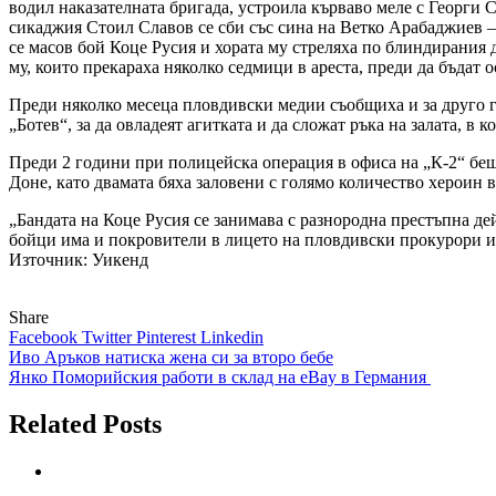
водил наказателната бригада, устроила кърваво меле с Георги С
сикаджия Стоил Славов се сби със сина на Ветко Арабаджиев –
се масов бой Коце Русия и хората му стреляха по блиндирания 
му, които прекараха няколко седмици в ареста, преди да бъдат 
Преди няколко месеца пловдивски медии съобщиха и за друго г
„Ботев“, за да овладеят агитката и да сложат ръка на залата, в к
Преди 2 години при полицейска операция в офиса на „К-2“ бе
Доне, като двамата бяха заловени с голямо количество хероин 
„Бандата на Коце Русия се занимава с разнородна престъпна де
бойци има и покровители в лицето на пловдивски прокурори и п
Източник: Уикенд
Share
Facebook
Twitter
Pinterest
Linkedin
Навигация
Иво Аръков натиска жена си за второ бебе
Янко Поморийския работи в склад на eBay в Германия
Related Posts