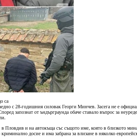
о са
едно с 28-годишния силовак Георги Минчев. Засега не е официа
Според запознат от ъндърграунда обаче ставало въпрос за неуред
ли.
 в Пловдив и на автокъща със същото име, която в близкото мина
 криминално досие и има забрана за влизане в няколко европейс