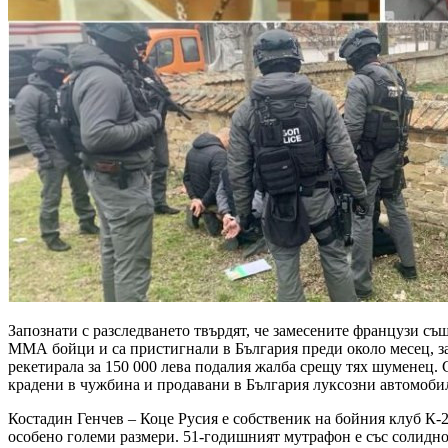
Запознати с разследването твърдят, че замесените французи същ
ММА бойци и са пристигнали в България преди около месец, за
рекетирала за 150 000 лева подалия жалба срещу тях шуменец. 
крадени в чужбина и продавани в България луксозни автомоби
Костадин Генчев – Коце Русия е собственик на бойния клуб К-2
особено големи размери. 51-годишният мутрафон е със солидно