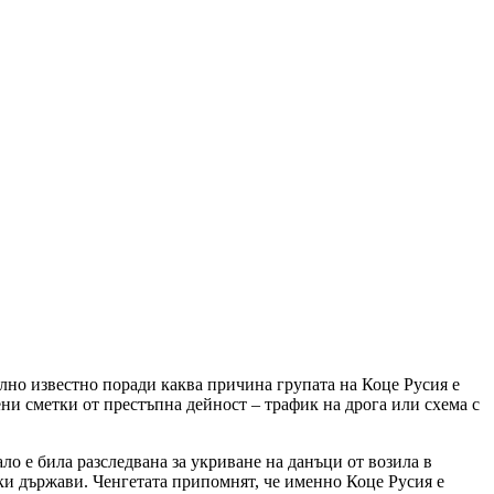
лно известно поради каква причина групата на Коце Русия е
ени сметки от престъпна дейност – трафик на дрога или схема с
ло е била разследвана за укриване на данъци от возила в
ки държави. Ченгетата припомнят, че именно Коце Русия е