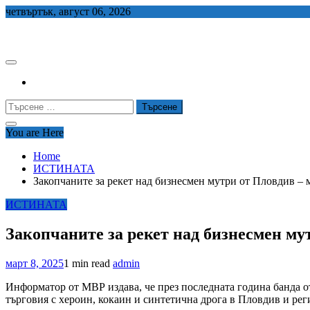
Skip
четвъртък, август 06, 2026
to
СЕДЕМ БГ
content
Търсене
за:
You are Here
Home
ИСТИНАТА
Закопчаните за рекет над бизнесмен мутри от Пловдив – 
ИСТИНАТА
Закопчаните за рекет над бизнесмен му
март 8, 2025
1 min read
admin
Информатор от МВР издава, че през последната година банда о
търговия с хероин, кокаин и синтетична дрога в Пловдив и рег