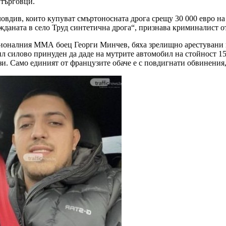
 търговци.
овдив, които купуват смъртоносната дрога срещу 30 000 евро на
жданата в село Труд синтетична дрога“, признава криминалист от
ионалния ММА боец Георги Минчев, бяха зрелищно арестувани и 
 силово принуден да даде на мутрите автомобил на стойност 150
зи. Само единият от французите обаче е с повдигнати обвинения,