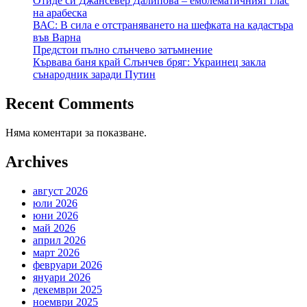
Отиде си Джансевер Далипова – емблематичният глас
на арабеска
ВАС: В сила е отстраняването на шефката на кадастъра
във Варна
Предстои пълно слънчево затъмнение
Кървава баня край Слънчев бряг: Украинец закла
сънародник заради Путин
Recent Comments
Няма коментари за показване.
Archives
август 2026
юли 2026
юни 2026
май 2026
април 2026
март 2026
февруари 2026
януари 2026
декември 2025
ноември 2025