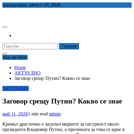
Skip
понеделник, август 10, 2026
to
СЕДЕМ БГ
content
Търсене
за:
You are Here
Home
АКТУАЛНО
Заговор срещу Путин? Какво се знае
АКТУАЛНО
Заговор срещу Путин? Какво се знае
май 11, 2026
1 min read
admin
Кремъл драстично е засилил мерките за сигурност около
президента Владимир Путин, а причината за това се крие в