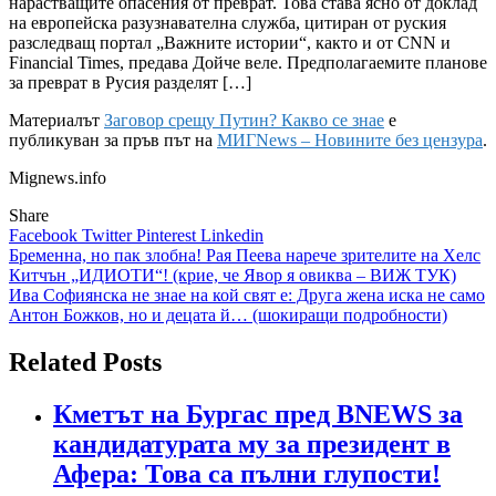
нарастващите опасения от преврат. Това става ясно от доклад
на европейска разузнавателна служба, цитиран от руския
разследващ портал „Важните истории“, както и от CNN и
Financial Times, предава Дойче веле. Предполагаемите планове
за преврат в Русия разделят […]
Материалът
Заговор срещу Путин? Какво се знае
е
публикуван за пръв път на
МИГNews – Новините без цензура
.
Mignews.info
Share
Facebook
Twitter
Pinterest
Linkedin
Навигация
Бременна, но пак злобна! Рая Пеева нарече зрителите на Хелс
Китчън „ИДИОТИ“! (крие, че Явор я овиква – ВИЖ ТУК)
Ива Софиянска не знае на кой свят е: Друга жена иска не само
Антон Божков, но и децата й… (шокиращи подробности)
Related Posts
Кметът на Бургас пред BNEWS за
кандидатурата му за президент в
Афера: Това са пълни глупости!