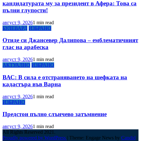
кандидатурата му за президент в Афера: Това са
пълни глупости!
август 9, 2026
1 min read
БУЛЕВАРД
ИЗБРАНО
Отиде си Джансевер Далипова – емблематичният
глас на арабеска
август 9, 2026
1 min read
АКТУАЛНО
ИЗБРАНО
ВАС: В сила е отстраняването на шефката на
кадастъра във Варна
август 9, 2026
1 min read
ИЗБРАНО
Предстои пълно слънчево затъмнение
август 9, 2026
1 min read
All Rights Reserved 2021.
Proudly powered by WordPress
|
Theme: Engage News by
Candid