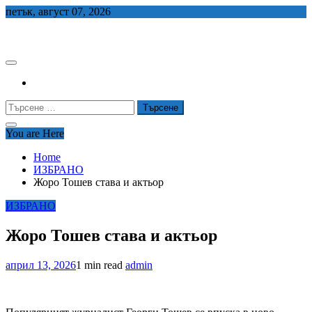
Skip
петък, август 07, 2026
to
СЕДЕМ БГ
content
Търсене
за:
You are Here
Home
ИЗБРАНО
Жоро Тошев става и актьор
ИЗБРАНО
Жоро Тошев става и актьор
април 13, 2026
1 min read
admin