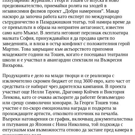
Популярният журналист Георги Тошев се впуска в ново
предизвикателство, приемайки ролята на злодей в
независимия филмов проект „Добри намерения”. Макар
наскоро да започна работа като експерт по международно
сътрудничество в Пазарджишкия театър, той намира време да
се превъплъти в образа на неприятен антагонист, известен
само като Мъжът. В лентата неговият персонаж експлоатира
малката София, принуждавайки я да продава цветя по
заведенията, и влиза в остър конфликт с положителния герой
Мартин. Това завръщане към актьорството припомня
младежките години на Тошев, когато е посещавал театрални
школи и е участвал в авангардни спектакли на Възкресия
Вихърова.
Продукцията е дело на млади творци и се реализира с
изключително скромен бюджет от под 3600 евро, като част от
средствата се набират чрез дарителска кампания. В проекта
участват още Нелли Таукчи, Драгомир Койчев и Виктория
Ленкова, като се очаква актьорите да работят безвъзмездно
или срещу символични хонорари. За Георги Тошев това
участие е по-скоро емоционална награда и подкрепа за
прохождащите артисти, отколкото източник на печалба.
Въпреки натоварения си график, включващ документалистика
и пътувания до Япония с Нина Николина, той подхожда с
ентусиазъм към възможността отново да застане пред камера в