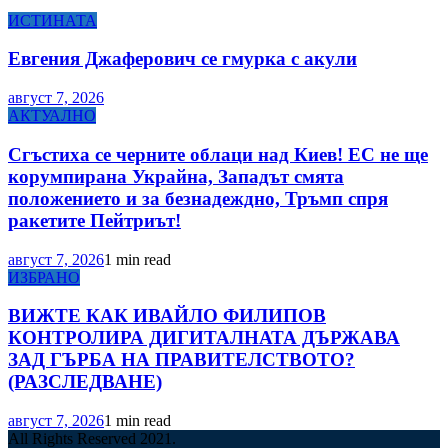
ИСТИНАТА
Евгения Джаферович се гмурка с акули
август 7, 2026
АКТУАЛНО
Сгъстиха се черните облаци над Киев! ЕС не ще
корумпирана Украйна, Западът смята
положението и за безнадеждно, Тръмп спря
ракетите Пейтриът!
август 7, 2026
1 min read
ИЗБРАНО
ВИЖТЕ КАК ИВАЙЛО ФИЛИПОВ
КОНТРОЛИРА ДИГИТАЛНАТА ДЪРЖАВА
ЗАД ГЪРБА НА ПРАВИТЕЛСТВОТО?
(РАЗСЛЕДВАНЕ)
август 7, 2026
1 min read
All Rights Reserved 2021.