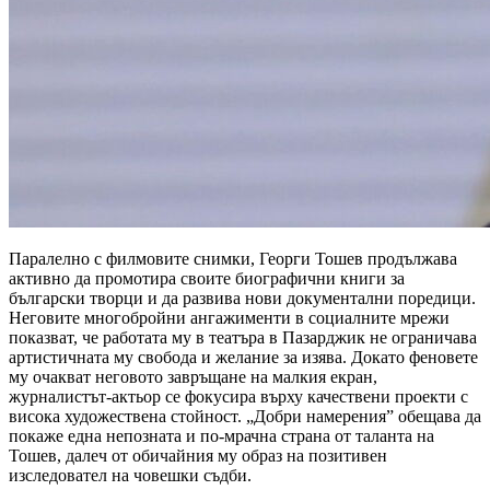
Паралелно с филмовите снимки, Георги Тошев продължава
активно да промотира своите биографични книги за
български творци и да развива нови документални поредици.
Неговите многобройни ангажименти в социалните мрежи
показват, че работата му в театъра в Пазарджик не ограничава
артистичната му свобода и желание за изява. Докато феновете
му очакват неговото завръщане на малкия екран,
журналистът-актьор се фокусира върху качествени проекти с
висока художествена стойност. „Добри намерения” обещава да
покаже една непозната и по-мрачна страна от таланта на
Тошев, далеч от обичайния му образ на позитивен
изследовател на човешки съдби.