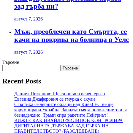
зад гърба ни?
август 7, 2026
Мъж, преоблечен като Смъртта, се
качи на покрива на болница в Уелс
август 7, 2026
Търсене
Търсене
Recent Posts
Даниел Петканов: Ще си остана вечен ерген
Евгения Джаферович се гмурка с акули
Сгъстиха се черните облаци над Киев! ЕС не ще
корумпирана Украйна, Западът смята положението и за
безнадеждно, Тръмп спря ракетите Пейтриът!
ВИЖТЕ КАК ИВАЙЛО ФИЛИПОВ КОНТРОЛИРА
ДИГИТАЛНАТА ДЪРЖАВА ЗАД ГЪРБА НА
ПРАВИТЕЛСТВОТО? (РАЗСЛЕДВАНЕ)