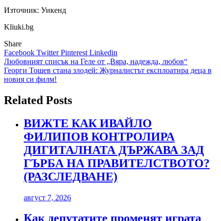
Източник: Уикенд
Kliuki.bg
Share
Facebook
Twitter
Pinterest
Linkedin
Навигация
Любовният списък на Геле от „Вяра, надежда, любов“
Георги Тошев стана злодей: Журналистът експлоатира деца в
новия си филм!
Related Posts
ВИЖТЕ КАК ИВАЙЛО
ФИЛИПОВ КОНТРОЛИРА
ДИГИТАЛНАТА ДЪРЖАВА ЗАД
ГЪРБА НА ПРАВИТЕЛСТВОТО?
(РАЗСЛЕДВАНЕ)
август 7, 2026
Как депутатите променят играта