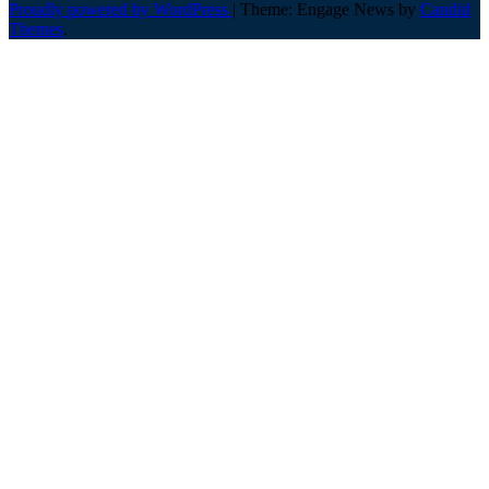
Proudly powered by WordPress
|
Theme: Engage News by
Candid
Themes
.