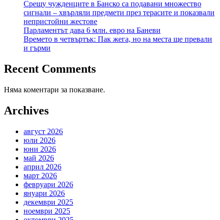
Срещу чужденците в Банско са подавани множество
сигнали – хвърляли предмети през терасите и показвали
непристойни жестове
Парламентът дава 6 млн. евро на Баневи
Времето в четвъртък: Пак жега, но на места ще превали
и гърми
Recent Comments
Няма коментари за показване.
Archives
август 2026
юли 2026
юни 2026
май 2026
април 2026
март 2026
февруари 2026
януари 2026
декември 2025
ноември 2025
октомври 2025