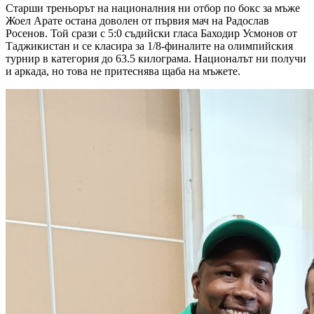
Старши треньорът на националния ни отбор по бокс за мъже
Жоел Арате остана доволен от първия мач на Радослав
Росенов. Той срази с 5:0 съдийски гласа Баходир Усмонов от
Таджикистан и се класира за 1/8-финалите на олимпийския
турнир в категория до 63.5 килограма. Националът ни получи
и аркада, но това не притеснява щаба на мъжете.