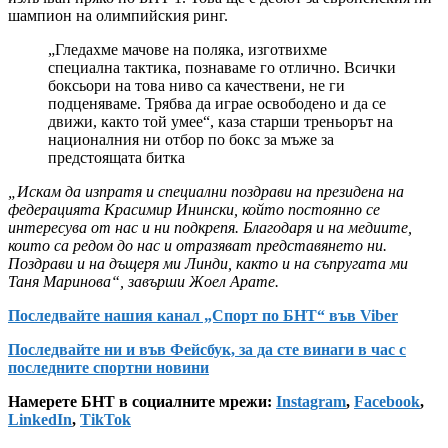
шампион на олимпийския ринг.
„Гледахме мачове на поляка, изготвихме
специална тактика, познаваме го отлично. Всички
боксьори на това ниво са качествени, не ги
подценяваме. Трябва да играе освободено и да се
движи, както той умее“, каза старши треньорът на
националния ни отбор по бокс за мъже за
предстоящата битка
„Искам да изпратя и специални поздрави на президена на
федерацията Красимир Инински, който постоянно се
интересува от нас и ни подкрепя. Благодаря и на медиите,
които са редом до нас и отразяват представянето ни.
Поздрави и на дъщеря ми Линди, както и на съпругата ми
Таня Маринова“, завърши Жоел Арате.
Последвайте нашия канал „Спорт по БНТ“ във Viber
Последвайте ни и във Фейсбук, за да сте винаги в час с
последните спортни новини
Намерете БНТ в социалните мрежи:
Instagram
,
Facebook
,
LinkedIn
,
TikTok