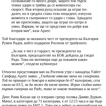
Познавахме го много добре, защото той търси
тежки удари и трябва да се компенсира със
скорост. Във втория рунд искахме да играе по-
далеч, но в средата стана този инцидент, изпусна
момента и съперникът го удари с глава. Аркадата
не ме притеснява, защото ще играе по-хитро и
умно. Вярвам, че ще се представи по-добре във
втория мач“, каза Арате.
Той благодари за оказаната чест от президента на България
Румен Радев, който подкрепи Росенов от трибуните.
„За нас е чест и гордост, че президентът на
България, председателят на БОК дойдоха да гледат
Радо. Това ни мотивира още да покажем какво
можем“, сподели кубинецът.
Относно предстоящия мач на Росенов утре с канадеца Уайет
Санфорд Арате заяви:
„Гледахме няколко мача на съперника.
Той по принцип се боксира в категория до 67 килограма, сега
свали на 63.5, за да може да вземе квота. Играе сходно като
първия съперник на Радо, така че имаме тактика и за него“.
Днес Рами Киуан ще се изправи срещу поляка Дамян Дуркач.
Мачът, в категория до 71 килограма, е от 12:15 часа и ще бъде
излъчван пряко по БНТ 1. Това ще е дебют за европейския ни