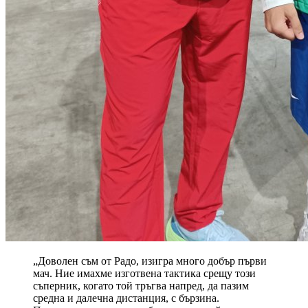
„Доволен съм от Радо, изигра много добър първи
мач. Ние имахме изготвена тактика срещу този
съперник, когато той тръгва напред, да пазим
средна и далечна дистанция, с бързина.