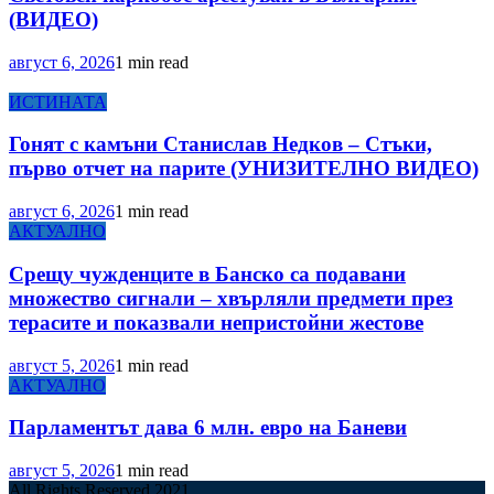
(ВИДЕО)
август 6, 2026
1 min read
ИСТИНАТА
Гонят с камъни Станислав Недков – Стъки,
първо отчет на парите (УНИЗИТЕЛНО ВИДЕО)
август 6, 2026
1 min read
АКТУАЛНО
Срещу чужденците в Банско са подавани
множество сигнали – хвърляли предмети през
терасите и показвали непристойни жестове
август 5, 2026
1 min read
АКТУАЛНО
Парламентът дава 6 млн. евро на Баневи
август 5, 2026
1 min read
All Rights Reserved 2021.