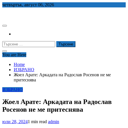
Skip
четвъртък, август 06, 2026
to
СЕДЕМ БГ
content
Търсене
за:
You are Here
Home
ИЗБРАНО
Жоел Арате: Аркадата на Радослав Росенов не ме
притеснява
ИЗБРАНО
Жоел Арате: Аркадата на Радослав
Росенов не ме притеснява
юли 28, 2024
1 min read
admin