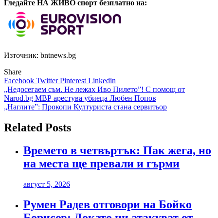
Гледайте НА ЖИВО спорт безплатно на:
Източник: bntnews.bg
Share
Facebook
Twitter
Pinterest
Linkedin
Навигация
„Недосегаем съм. Не лежах Иво Пилето”! С помощ от
Narod.bg МВР арестува убиеца Любен Попов
„Наглите”: Прокопи Културиста стана сервитьор
Related Posts
Времето в четвъртък: Пак жега, но
на места ще превали и гърми
август 5, 2026
Румен Радев отговори на Бойко
Борисов: Докато ни атакуват от