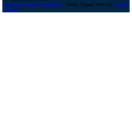
Proudly powered by WordPress
|
Theme: Engage News by
Candid
Themes
.