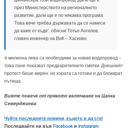
през Министерството на регионалното
развитие, дали ще е по някаква програма.
Това вече трябва държавата да се намеси
да каже от къде“, обясни Тотьо Ангелов,
главен инженер на ВиК – Хасково.
4 милиона лева са необходими за новия водопровод –
това поне показват предварителните сметки. Днешният
протест беше мирен, но хората са готови и да блокират
пътища.
Вижте повече от прякото включване на Цанка
Семерджиева
Чуйте последните новини, където и да сте!
Последвайте ни във
Facebook
и
Instagram