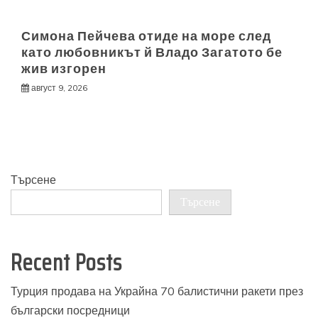
Симона Пейчева отиде на море след
като любовникът й Владо Загатото бе
жив изгорен
август 9, 2026
Търсене
Търсене
Recent Posts
Турция продава на Украйна 70 балистични ракети през
български посредници