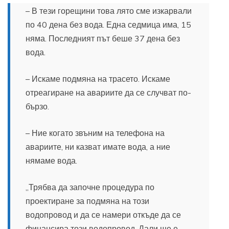
– В тези горещини това лято сме изкарвали
по 40 дена без вода. Една седмица има, 15
няма. Последният път беше 37 дена без
вода.
– Искаме подмяна на трасето. Искаме
отреагиране на авариите да се случват по-
бързо.
– Ние когато звъним на телефона на
авариите, ни казват имате вода, а ние
нямаме вода.
„Трябва да започне процедура по
проектиране за подмяна на този
водопровод и да се намери откъде да се
финансира този водопровод. Дали ще е