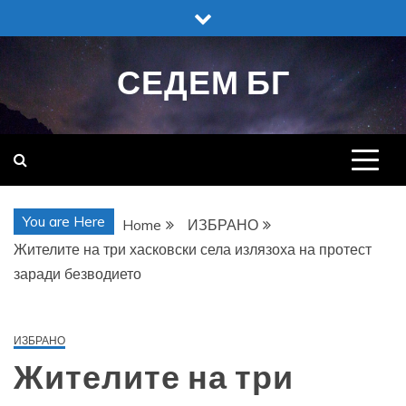
Skip
to
content
СЕДЕМ БГ
You are Here
Home
ИЗБРАНО
Жителите на три хасковски села излязоха на протест
заради безводието
ИЗБРАНО
Жителите на три