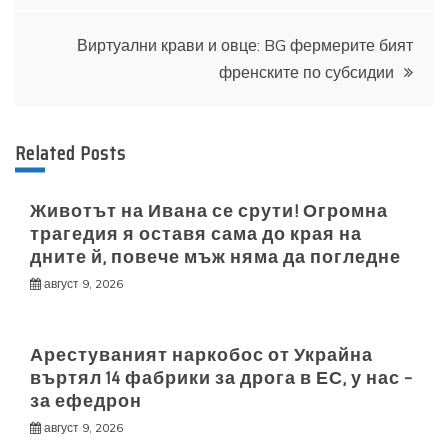
Виртуални крави и овце: BG фермерите бият
френските по субсидии
Related Posts
Животът на Ивана се срути! Огромна
трагедия я оставя сама до края на
дните й, повече мъж няма да погледне
август 9, 2026
Арестуваният наркобос от Украйна
въртял 14 фабрики за дрога в ЕС, у нас –
за ефедрон
август 9, 2026