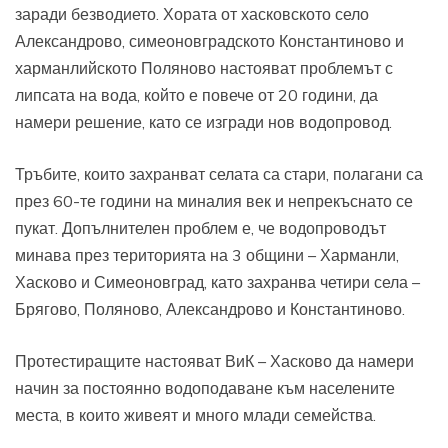
заради безводието. Хората от хасковското село
Александрово, симеоновградското Константиново и
харманлийското Поляново настояват проблемът с
липсата на вода, който е повече от 20 години, да
намери решение, като се изгради нов водопровод.
Тръбите, които захранват селата са стари, полагани са
през 60-те години на миналия век и непрекъснато се
пукат. Допълнителен проблем е, че водопроводът
минава през територията на 3 общини – Харманли,
Хасково и Симеоновград, като захранва четири села –
Брягово, Поляново, Александрово и Константиново.
Протестиращите настояват ВиК – Хасково да намери
начин за постоянно водоподаване към населените
места, в които живеят и много млади семейства.