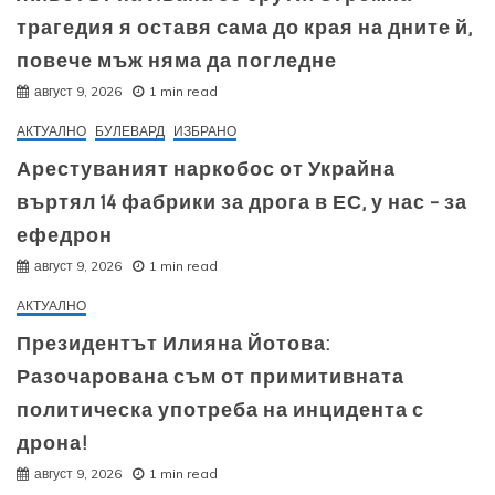
трагедия я оставя сама до края на дните й,
повече мъж няма да погледне
август 9, 2026
1 min read
АКТУАЛНО
БУЛЕВАРД
ИЗБРАНО
Арестуваният наркобос от Украйна
въртял 14 фабрики за дрога в ЕС, у нас – за
ефедрон
август 9, 2026
1 min read
АКТУАЛНО
Президентът Илияна Йотова:
Разочарована съм от примитивната
политическа употреба на инцидента с
дрона!
август 9, 2026
1 min read