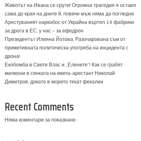
Животът на Ивана се срути! Огромна трагедия я оставя
сама до края на дните й, повече мъж няма да погледне
Арестуваният наркобос от Украйна въртял 14 фабрики
за дрога в ЕС, у нас – за ефедрон
Президентът Илияна Йотова: Разочарована съм от
примитивната политическа употреба на инцидента с
дрона!
Екобомба в Свети Влас и „Елените“! Как се грабят
милиони в сянката на кмета-арестант Николай
Димитров, докато в морето текат фекалии
Recent Comments
Няма коментари за показване.