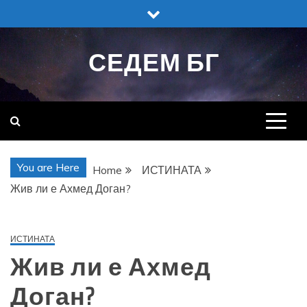
Skip
to
content
СЕДЕМ БГ
You are Here
Home
ИСТИНАТА
Жив ли е Ахмед Доган?
ИСТИНАТА
Жив ли е Ахмед
Доган?