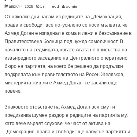
април 4, 2025
1 min read
admin
От няколко дни насам из редиците на „Демокрация,
права и свободи“ все по-усилено се носи мълвата, че
Ахмед Доган е изпаднал в кома и лежи в безсъзнание в
Правителствена болница под чужда самоличност. В
началото на седмицата, когато Агата не присъства на
извънредното заседание на Централното оперативно
бюро на партията, на което бе решено да продължи
подкрепата към правителството на Росен Желязков,
мистерията жив ли е Ахмед Доган, се засили още
повече.
Знаковото отсъствие на Ахмед Доган вся смут и
предизвика шумен раздор в редиците на партията му,
като вече вървят слухове, че част от актива на
„Демокрация, права и свободи“ ще напусне партията и