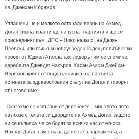
лв. Джейхан Ибрямов.
Уплашени, че и малкото останали верни на Ахмед
Доган симпатизанти ще напуснат партията и ще се
присъединят към „ДПС – Ново начало“ на Делян
Пеевски, или пък към новоучреден бъдещ политически
проект от Юджел Атилла, ако лидерът им се спомине,
деребеите Джевдет Чакъров, Хасан Азис и Джейхан
Ибрямов крият от поддръжниците на партията
истината за здравословния статут на Доган и говорят
от негово име.
„Оказахме се излъгани от деребеите – миналото лято
пазихме с телата си дворците на Ахмед Доган, защото
ни се кълняха, че се борят за всички нас от етноса.
Накрая Доган сам отказа да влезе в парламента, а