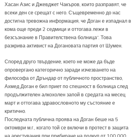
Хасан Азис и Джевджет Чакъров, които разправят, че
всеки ден се срещат с него. Същевременно до нас
достигна тревожна информация, че Доган е изпаднал в
кома още преди 2 седмици и оттогава лежи в
безсъзнание в Правителствена болница“. Това
разкрива активист на Догановата партия от Шумен.
Според друго твърдение, което не може да бъде
опровергано категорично заради изчезването на
философа от Дръндар от публичното пространство,
Ахмед Доган е бил приет по спешност в болница след
продължителен алкохолен запой в средата на месец
март и оттогава здравословното му състояние е
критично.
Последната публична проява на Доган беше на 5
октомври м.г., когато той се включи в протест в защита
на арестувания при прибиране на подкуп от 100 000