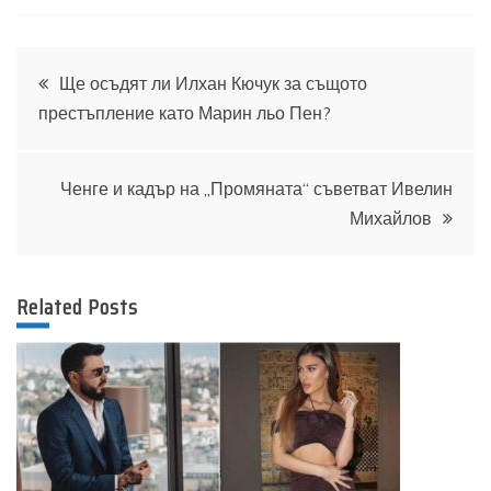
Навигация
Ще осъдят ли Илхан Кючук за същото
престъпление като Марин льо Пен?
Ченге и кадър на „Промяната“ съветват Ивелин
Михайлов
Related Posts