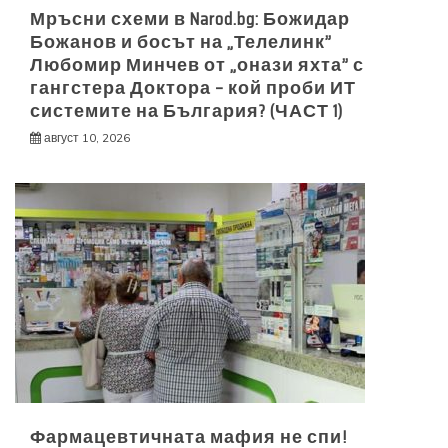
Мръсни схеми в Narod.bg: Божидар
Божанов и босът на „Телелинк”
Любомир Минчев от „онази яхта” с
гангстера Доктора – кой проби ИТ
системите на България? (ЧАСТ 1)
август 10, 2026
Фармацевтичната мафия не спи!