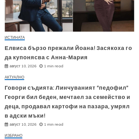
ИСТИНАТА
Елвиса бързо прежали Йоана! Засякоха го
да купонясва с Анна-Мария
август 10, 2026
1 min read
АКТУАЛНО
Говори съдията: Линчуваният “педофил”
Георги бил беден, мечтаел за семейство и
деца, продавал картофи на пазара, умрял
в адски мъки!
август 10, 2026
1 min read
ИЗБРАНО