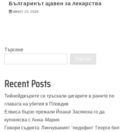
Българинът щавен за лекарства
август 10, 2026
Търсене
Търсене
Recent Posts
Тийнейджърите си тръскали цигарите в раните по
главата на убития в Пловдив
Елвиса бързо прежали Йоана! Засякоха го да
купонясва с Анна-Мария
Говори съдията: Линчуваният “педофил” Георги бил