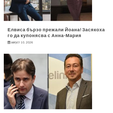
Елвиса бързо прежали Йоана! Засякоха
го да купонясва с Анна-Мария
август 10, 2026