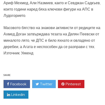
Ариф Мехмед, Али Назмиев, както и Севджан Садкъев,
които години наред бяха ключови фигури на АПС в
Лудогорието.
Масовото бягство на знакови активисти от редиците на
Ахмед Доган затвърждава тезата на Делян Пеевски от
миналото лято, че ДПС е било яхнато и овладяно от
деребеи, а Агата е неспособен да се разправи с тях.
Източник: Уикенд
SHARE
Facebook
Twitter
Pinterest
Linkedin