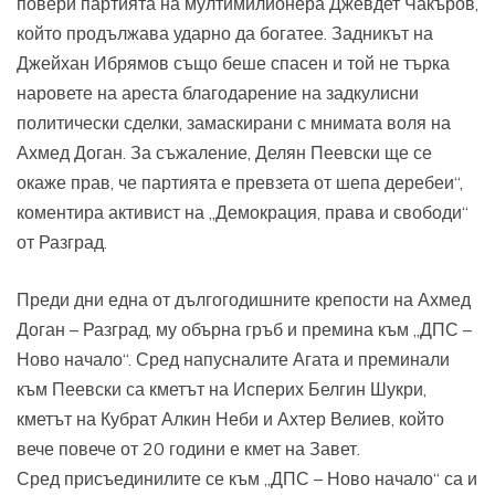
повери партията на мултимилионера Джевдет Чакъров,
който продължава ударно да богатее. Задникът на
Джейхан Ибрямов също беше спасен и той не търка
наровете на ареста благодарение на задкулисни
политически сделки, замаскирани с мнимата воля на
Ахмед Доган. За съжаление, Делян Пеевски ще се
окаже прав, че партията е превзета от шепа деребеи“,
коментира активист на „Демокрация, права и свободи“
от Разград.
Преди дни една от дългогодишните крепости на Ахмед
Доган – Разград, му обърна гръб и премина към „ДПС –
Ново начало“. Сред напусналите Агата и преминали
към Пеевски са кметът на Исперих Белгин Шукри,
кметът на Кубрат Алкин Неби и Ахтер Велиев, който
вече повече от 20 години е кмет на Завет.
Сред присъединилите се към „ДПС – Ново начало“ са и