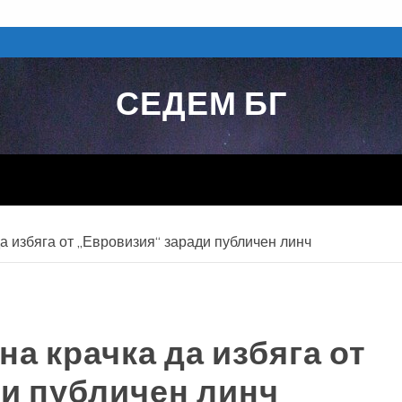
СЕДЕМ БГ
да избяга от „Евровизия“ заради публичен линч
на крачка да избяга от
ди публичен линч