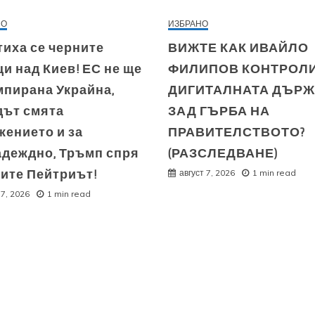
НО
ИЗБРАНО
иха се черните
ВИЖТЕ КАК ИВАЙЛО
и над Киев! ЕС не ще
ФИЛИПОВ КОНТРОЛ
мпирана Украйна,
ДИГИТАЛНАТА ДЪР
дът смята
ЗАД ГЪРБА НА
жението и за
ПРАВИТЕЛСТВОТО?
адеждно, Тръмп спря
(РАЗСЛЕДВАНЕ)
тите Пейтриът!
август 7, 2026
1 min read
 7, 2026
1 min read