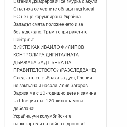
Евгения Джаферович се гмурка с акули
Сгъстиха се черните облаци над Киев!
ЕС не ще корумпирана Украйна,
Западът смята положението и за
безнадеждно, Тръмп спря ракетите
Пейтриът!
ВИЖТЕ КАК ИВАЙЛО ФИЛИПОВ
КОНТРОЛИРА ДИГИТАЛНАТА
ДЪРЖАВА ЗАД ГЪРБА НА
ПРАВИТЕЛСТВОТО? (РАЗСЛЕДВАНЕ)
След като се събраха за дует, Глория
не замълча и насоли Илия Загоров:
Заряза ме с 10-годишно дете и замина
за Швеция със 120-килограмова
дебелана!
Украйна учи колумбийските
наркокартели на война с дронове!