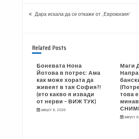
Навигация
Дара искала да се откаже от „Евровизия“
Related Posts
Боневата Нона
Маги 
Йотова в потрес: Ама
Напра
как може хората да
банск
живеят в тая София?!
(Потр
(ето какво я извади
това е
от нерви – ВИЖ ТУК)
минав
СНИМ
август 6, 2026
август 6