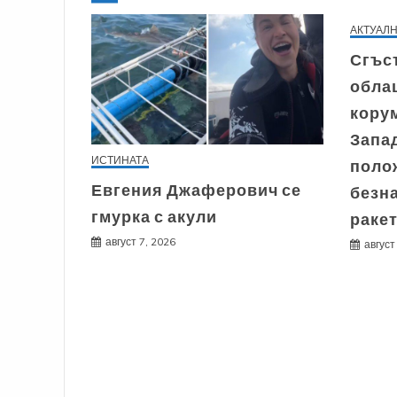
АКТУАЛ
Сгъст
облац
кору
Запа
ИСТИНАТА
поло
Евгения Джаферович се
безн
гмурка с акули
раке
август 7, 2026
август