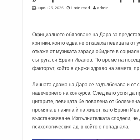
април 25, 2026
1 min read
admin
Официалното обявяване на Дара за представи
критики, които едва не отказаха певицата от у
откаже от музиката заради обидите в социалн
съпруга си Ервин Иванов. По време на посещ
факторът, който я държи здраво на земята, п
Личната драма на Дара се задълбочава и от 
навечерието на конкурса. След като успя да 
цигарите, певицата бе повалена от болезнена
промяна в начина ѝ на живот, като Ервин Ива
възстановяване. Изпълнителката сподели, че 
психологическия ад, в който е попаднала.