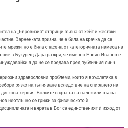
тел на „Евровизия“ отприщи вълна от хейт и жестоки
частие. Варненката призна, че е била на крачка да се
ите мрежи, но е била спасена от категоричната намеса на
ение в Букурещ Дара разкри, че именно Ервин Иванов е
ринуждавайки я да не се предава пред публичния линч.
сериозни здравословни проблеми, които я връхлетяха в
пребори рязко напълняване вследствие на спирането на
 дискова херния. Болките в кръста са наложили пълна
нов неотлъчно се грижи за физическото ѝ
дисциплината и вярата в Бог са единственият ѝ изход от