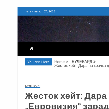
Skip
петък, август 07, 2026
to
content
Home
БУЛЕВАРД
You are Here
Жесток хейт: Дара на крачка 
БУЛЕВАРД
Жесток хейт: Дара 
„Евровизия“ зара