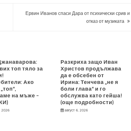
Ервин Иванов спаси Дара от психически срив и
отказ от музиката
Джанаварова:
Разкриха защо Иван
вих топ тяло за
Христов продължава
и!
да е обсебен от
ебители: Ако
Ирина: Тенчева „не я
 „топ“,
боли глава“ и го
аме на мъже –
обслужва като гейша!
КИ)
(още подробности)
, 2026
август 6, 2026