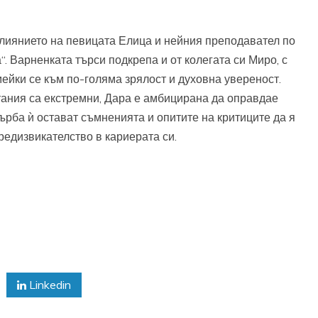
лиянието на певицата Елица и нейния преподавател по
“. Варненката търси подкрепа и от колегата си Миро, с
мейки се към по-голяма зрялост и духовна увереност.
тания са екстремни, Дара е амбицирана да оправдае
гърба ѝ остават съмненията и опитите на критиците да я
предизвикателство в кариерата си.
Linkedin