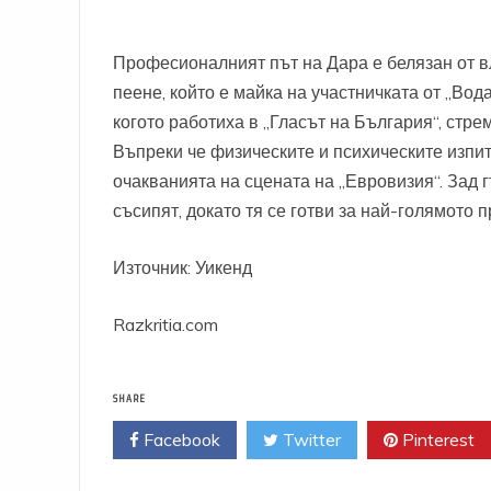
Професионалният път на Дара е белязан от в
пеене, който е майка на участничката от „Вода
когото работиха в „Гласът на България“, стре
Въпреки че физическите и психическите изпи
очакванията на сцената на „Евровизия“. Зад 
съсипят, докато тя се готви за най-голямото 
Източник: Уикенд
Razkritia.com
SHARE
Facebook
Twitter
Pinterest