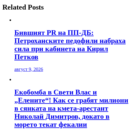
Related Posts
Бившият PR на ПП-ДБ:
Петроханските педофили набраха
сила при кабинета на Кирил
Петков
август 9, 2026
Екобомба в Свети Влас и
„Елените“! Как се грабят милиони
в сянката на кмета-арестант
Николай Димитров, докато в
морето текат фекалии