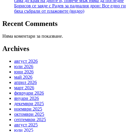
сама до края на дните й, повече мъж няма да погледне
Борисов се заяде с Радев за падналия дрон: Все едно ги
бяха събрали от плажовете (видео)
Recent Comments
Няма коментари за показване.
Archives
август 2026
юли 2026
юни 2026
май 2026
април 2026
март 2026
февруари 2026
януари 2026
декември 2025
ноември 2025
октомври 2025
септември 2025
август 2025
юли 2025