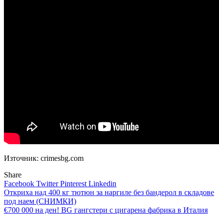
Източник: crimesbg.com
Share
Facebook
Twitter
Pinterest
Linkedin
Навигация
Откриха над 400 кг тютюн за наргиле без бандерол в складове
под наем (СНИМКИ)
€700 000 на ден! BG гангстери с цигарена фабрика в Италия