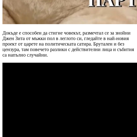
Докъде е способен да стигне човекът, размечтал се за знойни
Джен Зита от мъжки пол в леглото си, гледайте в най-новия
проект от царете на политическата сатира. Брутален и без
цензура, там повечето разлики с действителни лица и събития
са напълно случайни.