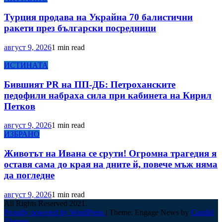
Турция продава на Украйна 70 балистични
ракети през български посредници
август 9, 2026
1 min read
ИСТИНАТА
Бившият PR на ПП-ДБ: Петроханските
педофили набраха сила при кабинета на Кирил
Петков
август 9, 2026
1 min read
ИЗБРАНО
Животът на Ивана се срути! Огромна трагедия я
оставя сама до края на дните й, повече мъж няма
да погледне
август 9, 2026
1 min read
All Rights Reserved 2021.
Proudly powered by WordPress
|
Theme: Engage News by
Candid
Themes
.