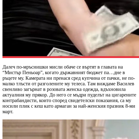
Далеч по-мръснишки мисли обаче се въртят в главата на
“Мистър Пеньоар”, когато държавният бюджет па…дне в
ръцете му. Камерата ни пренася сред купчина от пачки, не по-
малко тлъсти от разголените му телеса. Там виждаме Василев
свенливо загърнат в розовата женска одежда, вдъхновила
актуалния му прякор. До него се мъдри пуделът на цигарените
контрабандисти, които според свидетелски показания, са му
носили плик с кеш като армаган за най-женския празник 8-ми
март.