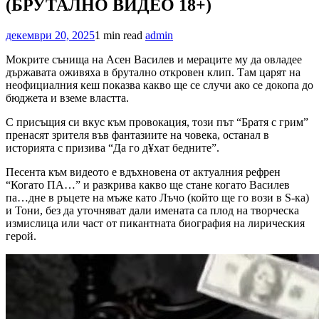
(БРУТАЛНО ВИДЕО 18+)
декември 20, 2025
1 min read
admin
Мокрите сънища на Асен Василев и мераците му да овладее
държавата оживяха в брутално откровен клип. Там царят на
неофициалния кеш показва какво ще се случи ако се докопа до
бюджета и вземе властта.
С присъщия си вкус към провокация, този път “Братя с грим”
пренасят зрителя във фантазиите на човека, останал в
историята с призива “Да го д¥хат бедните”.
Песента към видеото е вдъхновена от актуалния рефрен
“Когато ПА…” и разкрива какво ще стане когато Василев
па…дне в ръцете на мъже като Лъчо (който ще го вози в S-ка)
и Тони, без да уточняват дали имената са плод на творческа
измислица или част от пикантната биография на лирическия
герой.