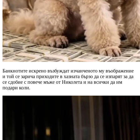
Банкнотите искрено възбуждат изчанченото му въображение
и той се зарича приходите в хазната бързо да се изпарят за да
се сдобие с повече мъже от Николета и на всички да им
подари коли.