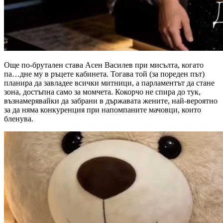
Още по-брутален става Асен Василев при мисълта, когато
па…дне му в ръцете кабинета. Тогава той (за пореден път)
планира да завладее всички митници, а парламентът да стане
зона, достъпна само за момчета. Кокорчо не спира до тук,
възнамерявайки да забрани в държавата жените, най-вероятно
за да няма конкуренция при напомпаните мачовци, които
бленува.