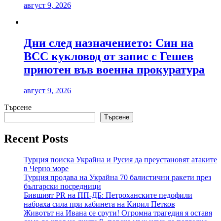
август 9, 2026
Дни след назначението: Син на
ВСС кукловод от запис с Гешев
приютен във военна прокуратура
август 9, 2026
Търсене
Търсене
Recent Posts
Турция поиска Украйна и Русия да преустановят атаките
в Черно море
Турция продава на Украйна 70 балистични ракети през
български посредници
Бившият PR на ПП-ДБ: Петроханските педофили
набраха сила при кабинета на Кирил Петков
Животът на Ивана се срути! Огромна трагедия я оставя