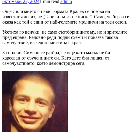
октомври 22, 2024
1 min read
admin
Още с влизането си във формата Кралев се позова на
известния девиз, че „Тарикат мъж не писка”. Само, че бързо се
оказа как той е един от най-големите мрънкачи на този сезон.
Усетиха го всички, не само съотборниците му, но и зрителите
пред екрана. Редовно реди подли схеми и показва такова
самочуствие, все едно наистина е крал.
За подлия Симеон се разбра, че още като малък не бил
харесван от съучениците си. Като дете бил лишен от
самочувствието, което демонстрира сега.