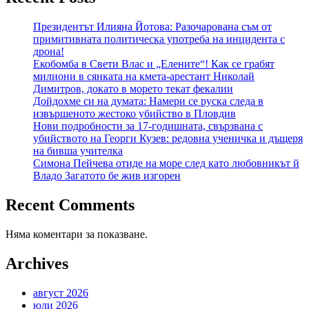
Президентът Илияна Йотова: Разочарована съм от
примитивната политическа употреба на инцидента с
дрона!
Екобомба в Свети Влас и „Елените“! Как се грабят
милиони в сянката на кмета-арестант Николай
Димитров, докато в морето текат фекалии
Дойдохме си на думата: Намери се руска следа в
извършеното жестоко убийство в Пловдив
Нови подробности за 17-годишната, свързвана с
убийството на Георги Кузев: редовна ученичка и дъщеря
на бивша учителка
Симона Пейчева отиде на море след като любовникът й
Владо Загатото бе жив изгорен
Recent Comments
Няма коментари за показване.
Archives
август 2026
юли 2026