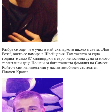
Разбра се още, че е учил в най-скъпаркото школо в света. „Льо
Розе”, което се намира в Швейцария. Там таксата за една
година е само 87 хиллядарки в евро, непосилна сума за много
талантливи деца.Но не и за богагташката фамилия на Симеон.
Който е син на известния у нас автомобилен състезател
Пламен Кралев.