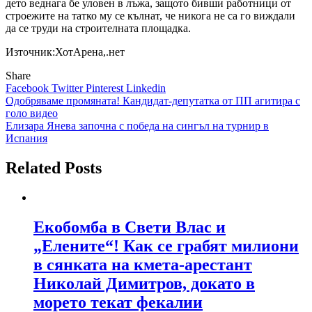
дето веднага бе уловен в лъжа, защото бивши работници от
строежите на татко му се кълнат, че никога не са го виждали
да се труди на строителната площадка.
Източник:ХотАрена,.нет
Share
Facebook
Twitter
Pinterest
Linkedin
Навигация
Одобряваме промяната! Кандидат-депутатка от ПП агитира с
голо видео
Елизара Янева започна с победа на сингъл на турнир в
Испания
Related Posts
Екобомба в Свети Влас и
„Елените“! Как се грабят милиони
в сянката на кмета-арестант
Николай Димитров, докато в
морето текат фекалии