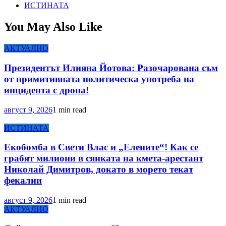
ИСТИНАТА
You May Also Like
АКТУАЛНО
Президентът Илияна Йотова: Разочарована съм
от примитивната политическа употреба на
инцидента с дрона!
август 9, 2026
1 min read
ИСТИНАТА
Екобомба в Свети Влас и „Елените“! Как се
грабят милиони в сянката на кмета-арестант
Николай Димитров, докато в морето текат
фекалии
август 9, 2026
1 min read
АКТУАЛНО