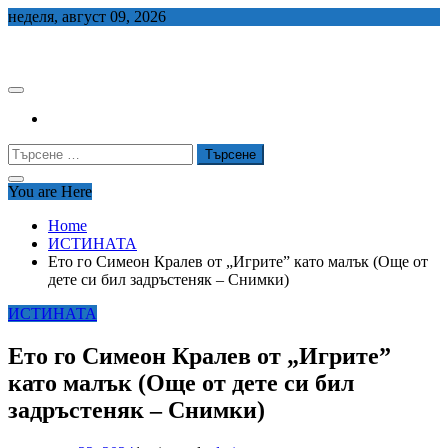
Skip
неделя, август 09, 2026
to
СЕДЕМ БГ
content
Търсене
за:
You are Here
Home
ИСТИНАТА
Ето го Симеон Кралев от „Игрите” като малък (Още от
дете си бил задръстеняк – Снимки)
ИСТИНАТА
Ето го Симеон Кралев от „Игрите”
като малък (Още от дете си бил
задръстеняк – Снимки)