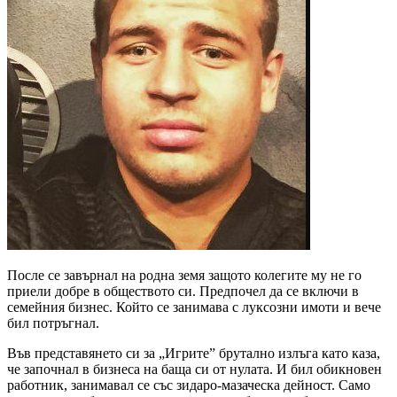
После се завърнал на родна земя защото колегите му не го
приели добре в обществото си. Предпочел да се включи в
семейния бизнес. Който се занимава с луксозни имоти и вече
бил потръгнал.
Във представянето си за „Игрите” брутално излъга като каза,
че започнал в бизнеса на баща си от нулата. И бил обикновен
работник, занимавал се със зидаро-мазаческа дейност. Само