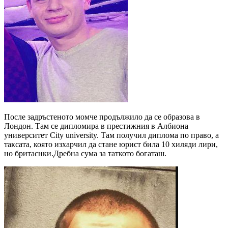
После задръстеното момче продължило да се образова в
Лондон. Там се дипломира в престижния в Албиона
университет
City university
. Там получил диплома по право, а
таксата, която изхарчил да стане юрист била 10 хиляди лири,
но брита
с
нки.
Дребна сума за таткото богаташ.