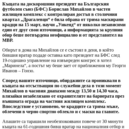
Къщата на доскорошния президент на Българския
футболен съюз (БФС) Борислав Михайлов в частен
жилищен комплекс с контролиран достъп в столичния
квартал „Драгалевци“ е била обрана от трима маскирани
крадци на 15 март, научи „Уикенд“ от няколко независими
един от друг свои източници, а информацията за крупния
обир беше потвърдена неофициално и от представител на
МВР.
Обирът в дома на Михайлов се е състоял в деня, в който
бившия вратар подаде оставка като президент на БФС след
19-годишно управление на извънреден конгрес в хотел
„Маринела“, а постът му беше зает от приближения му Георги
Иванов – Гонзо.
Според нашите източници, обирджиите са проникнали в
къщата на отсъстващия по служебни дела в този момент
Михайлов в часовия диапазон между 13,50 и 14,30 часа,
влизайки незабелязано от охранителите на бариерата през
външната ограда на частния жилищен комплекс.
Впоследствие е установено, че крадците са трима мъже,
облечени в черно спортно облекло и с маски на главите.
Апашите са тарашили необезпокоявани повече от 30 минути
къщата на 61-годишния бивш вратар на националния отбор и