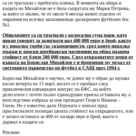
са си тръгнали с пребогата плячка. В момента на обира в
къщата на Михайлов не е била съпругата му Мария Петрова,
за която се мълви, че от около 6 месеца живее отделно от
омразния на всички запалянковци доскорошен футболен бос
№1.
Обирджиите са си тръгнали с колосална сума пари, като
някои говорят за задигнати над 400 000 евро в брой, както
и с няколко торби със скъпоценности, сред които няколко
мъжки и дамски швейцарски часовници на обща пазарна
стойност от близо 500 000 евро. Сред откраднатите вещи от
къщата на Борислав Михайлов е и бронзовия му медал от
световното първенство по футбол в САЩ през 1994 г.
Борислав Михайлов е научил, че домът му е обран до шушка
късно вечерта на 15 март, когато се е прибрал след
приключилия извънреден конгрес на БФС, на който
делегатите с почти пълно единодушие приеха оставката му, а
впоследствие избраха за нов президент Георги Иванов –
Гонзо. Не е известно дали Перуката е описал пред
пристигналите полицаи цялата стойност на откраднатото, или
е затаил истината за 400-те хиляди евро в брой, които е
държал в къщата си.
Реклама