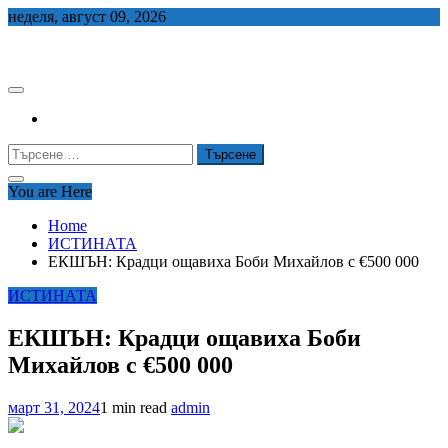
Skip
неделя, август 09, 2026
to
СЕДЕМ БГ
content
Търсене
за:
You are Here
Home
ИСТИНАТА
ЕКШЪН: Крадци ощавиха Боби Михайлов с €500 000
ИСТИНАТА
ЕКШЪН: Крадци ощавиха Боби
Михайлов с €500 000
март 31, 2024
1 min read
admin