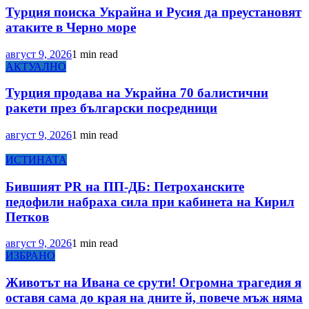
Турция поиска Украйна и Русия да преустановят
атаките в Черно море
август 9, 2026
1 min read
АКТУАЛНО
Турция продава на Украйна 70 балистични
ракети през български посредници
август 9, 2026
1 min read
ИСТИНАТА
Бившият PR на ПП-ДБ: Петроханските
педофили набраха сила при кабинета на Кирил
Петков
август 9, 2026
1 min read
ИЗБРАНО
Животът на Ивана се срути! Огромна трагедия я
оставя сама до края на дните й, повече мъж няма