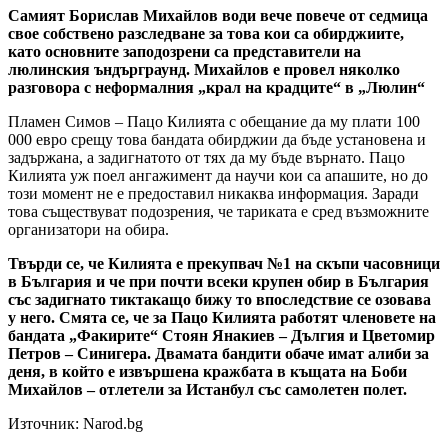
Самият Борислав Михайлов води вече повече от седмица
свое собствено разследване за това кои са обирджиите,
като основните заподозрени са представители на
люлинския ъндърграунд. Михайлов е провел няколко
разговора с неформалния „крал на крадците“ в „Люлин“
Пламен Симов – Пацо Килията с обещание да му плати 100
000 евро срещу това бандата обирджии да бъде установена и
задържана, а задигнатото от тях да му бъде върнато. Пацо
Килията уж поел ангажимент да научи кои са апашите, но до
този момент не е предоставил никаква информация. Заради
това съществуват подозрения, че тариката е сред възможните
организатори на обира.
Твърди се, че Килията е прекупвач №1 на скъпи часовници
в България и че при почти всеки крупен обир в България
със задигнато тиктакащо бижу то впоследствие се озовава
у него. Смята се, че за Пацо Килията работят членовете на
бандата „Факирите“ Стоян Янакиев – Дългия и Цветомир
Петров – Синигера. Двамата бандити обаче имат алиби за
деня, в който е извършена кражбата в къщата на Боби
Михайлов – отлетели за Истанбул със самолетен полет.
Източник: Narod.bg