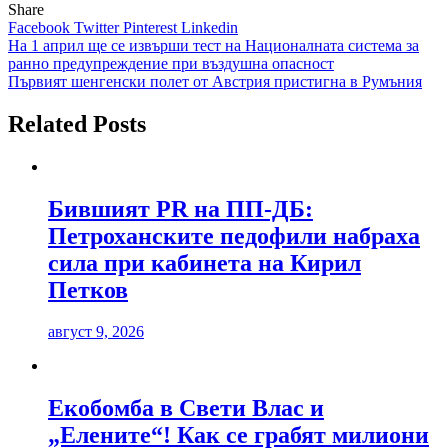
Share
Facebook
Twitter
Pinterest
Linkedin
Навигация
На 1 април ще се извърши тест на Националната система за
ранно предупреждение при въздушна опасност
Първият шенгенски полет от Австрия пристигна в Румъния
Related Posts
Бившият PR на ПП-ДБ:
Петроханските педофили набраха
сила при кабинета на Кирил
Петков
август 9, 2026
Екобомба в Свети Влас и
„Елените“! Как се грабят милиони