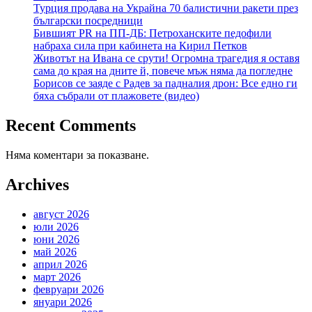
Турция продава на Украйна 70 балистични ракети през
български посредници
Бившият PR на ПП-ДБ: Петроханските педофили
набраха сила при кабинета на Кирил Петков
Животът на Ивана се срути! Огромна трагедия я оставя
сама до края на дните й, повече мъж няма да погледне
Борисов се заяде с Радев за падналия дрон: Все едно ги
бяха събрали от плажовете (видео)
Recent Comments
Няма коментари за показване.
Archives
август 2026
юли 2026
юни 2026
май 2026
април 2026
март 2026
февруари 2026
януари 2026