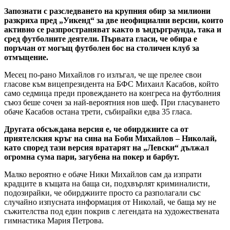
Запознати с разследването на крупния обир за милиони
разкриха пред „Уикенд“ за две неофициални версии, които
активно се разпространяват както в ъндърграунда, така и
сред футболните деятели. Първата гласи, че обира е
поръчан от могъщ футболен бос на столичен клуб за
отмъщение.
Месец по-рано Михайлов го излъгал, че ще прелее свои
гласове към вицепрезидента на БФС Михаил Касабов, който
само седмица преди провеждането на конгреса на футболния
съюз беше сочен за най-вероятния нов шеф. При гласуването
обаче Касабов остана трети, събирайки едва 35 гласа.
Другата обсъждана версия е, че обирджиите са от
приятелския кръг на сина на Боби Михайлов – Николай,
като според тази версия вратарят на „Левски“ дължал
огромна сума пари, загубена на покер и барбут.
Малко вероятно е обаче Ники Михайлов сам да изпрати
крадците в къщата на баща си, подхвърлят криминалисти,
подозирайки, че обирджиите просто са разполагали със
случайно изпусната информация от Николай, че баща му не
съжителства под един покрив с легендата на художествената
гимнастика Мария Петрова.