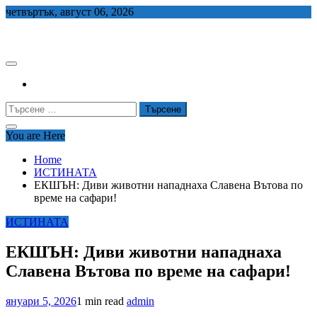
Skip
четвъртък, август 06, 2026
to
СЕДЕМ БГ
content
Търсене
за:
You are Here
Home
ИСТИНАТА
ЕКШЪН: Диви животни нападнаха Славена Вътова по
време на сафари!
ИСТИНАТА
ЕКШЪН: Диви животни нападнаха
Славена Вътова по време на сафари!
януари 5, 2026
1 min read
admin