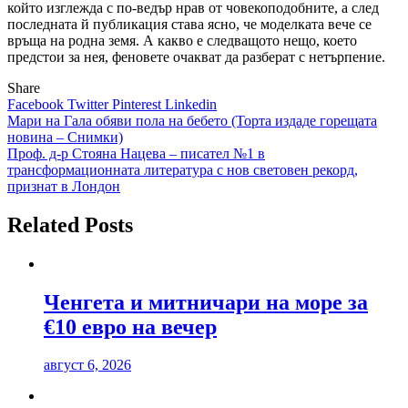
който изглежда с по-ведър нрав от човекоподобните, а след
последната й публикация става ясно, че моделката вече се
връща на родна земя. А какво е следващото нещо, което
предстои за нея, феновете очакват да разберат с нетърпение.
Share
Facebook
Twitter
Pinterest
Linkedin
Навигация
Мари на Гала обяви пола на бебето (Торта издаде горещата
новина – Снимки)
Проф. д-р Стояна Нацева – писател №1 в
трансформационната литература с нов световен рекорд,
признат в Лондон
Related Posts
Ченгета и митничари на море за
€10 евро на вечер
август 6, 2026