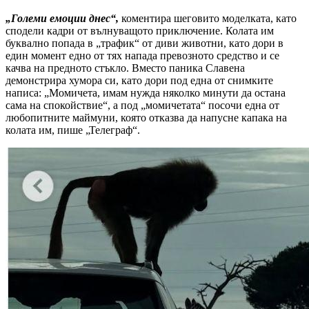
„Големи емоции днес“,
коментира шеговито моделката, като
сподели кадри от вълнуващото приключение. Колата им
буквално попада в „трафик“ от диви животни, като дори в
един момент едно от тях напада превозното средство и се
качва на предното стъкло. Вместо паника Славена
демонстрира хумора си, като дори под една от снимките
написа: „Момичета, имам нужда няколко минути да остана
сама на спокойствие“, а под „момичетата“ посочи една от
любопитните маймуни, която отказва да напусне капака на
колата им, пише „Телеграф“.