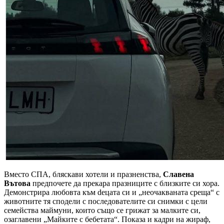
Вместо СПА, бляскави хотели и празненства,
Славена
Вътова
предпочете да прекара празниците с близките си хора.
Демонстрира любовта към dецата си и „неочакваната среща“ с
животните тя сподели с последователите си снимки с цели
семейства маймуни, които също се грижат за малките си,
озаглавени „Майките с бебетата“. Показа и кадри на жираф,