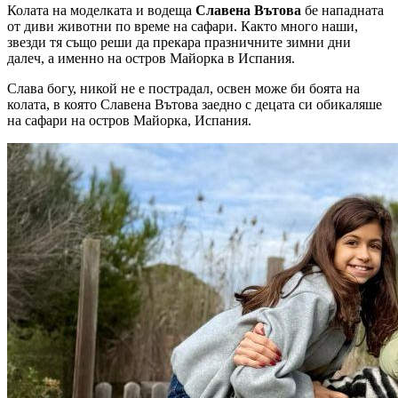
Колата на моделката и водеща
Славена Вътова
бе нападната
от диви животни по време на сафари. Както много наши,
звезди тя също реши да прекара празничните зимни дни
далеч, a именно на остров Майорка в Испания.
Слава богу, никой не e пострадал, освен може би боята на
колата, в която Славена Вътова заедно с децата си обикаляше
на сафари на остров Майорка, Испания.