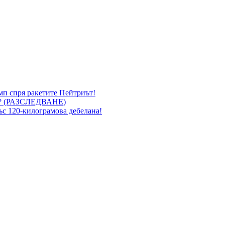
мп спря ракетите Пейтриът!
 (РАЗСЛЕДВАНЕ)
със 120-килограмова дебелана!