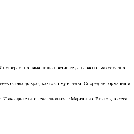
 Инстаграм, но няма нищо против те да нараснат максимално.
енев остава до края, както си му е редът. Според информацията
 И ако зрителите вече свикнаха с Мартин и с Виктор, то сега