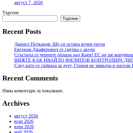
август 7, 2026
Търсене
Търсене
Recent Posts
Даниел Петканов: Ще си остана вечен ерген
Евгения Джаферович се гмурка с акули
Сгъстиха се черните облаци над Киев! ЕС не ще корумпи
ВИЖТЕ КАК ИВАЙЛО ФИЛИПОВ КОНТРОЛИРА ДИГИ
След като се събраха за дует, Глория не замълча и насол
Recent Comments
Няма коментари за показване.
Archives
август 2026
юли 2026
юни 2026
май 2026