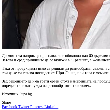
До момента например признава, че е обиколил над 60 държави и
Затова и сред причините да се включи в “Ергенът”, е желанието
Така от продукцията явно са решили да разнообразят сезона и с
той даже си тръгва последен от Шри Ланка, при това с момиче.
Зад решението да има трети ерген стоят намеренията на продуц
определено имат нужда да разнообразят с нов човек.
Източник: lupa.bg
Share
Facebook
Twitter
Pinterest
Linkedin