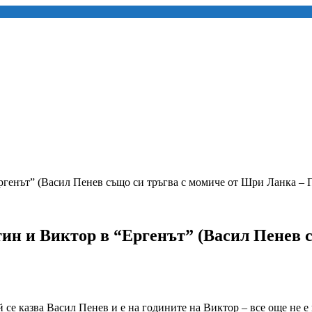
ргенът” (Васил Пенев също си тръгва с момиче от Шри Ланка – 
тин и Виктор в “Ергенът” (Васил Пенев 
се казва Васил Пенев и е на годините на Виктор – все още не е