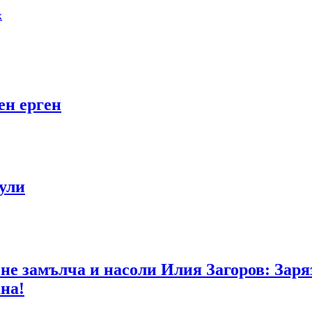
х
ен ерген
ули
я не замълча и насоли Илия Загоров: Заря
на!