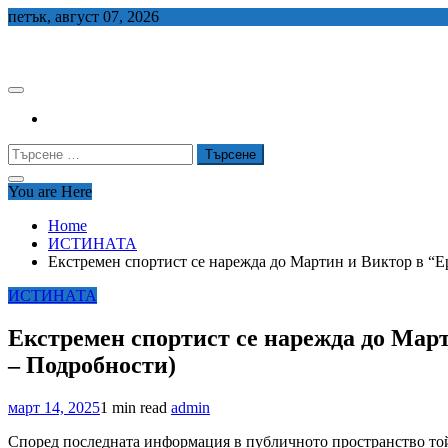
Skip
петък, август 07, 2026
to
СЕДЕМ БГ
content
Търсене
за:
You are Here
Home
ИСТИНАТА
Екстремен спортист се нарежда до Мартин и Виктор в “Е
ИСТИНАТА
Екстремен спортист се нарежда до Мар
– Подробности)
март 14, 2025
1 min read
admin
Според последната информация в публичното пространство той 