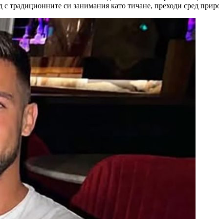
 с традиционните си занимания като тичане, преходи сред природ