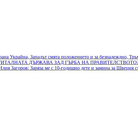
рана Украйна, Западът смята положението и за безнадеждно, Тръ
ТАЛНАТА ДЪРЖАВА ЗАД ГЪРБА НА ПРАВИТЕЛСТВОТО?
и Илия Загоров: Заряза ме с 10-годишно дете и замина за Швеция 