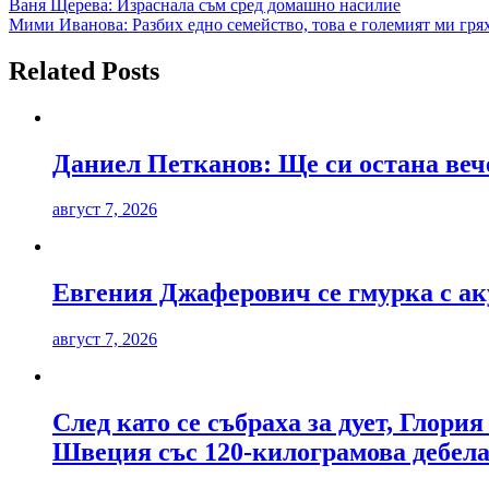
Навигация
Ваня Щерева: Израснала съм сред домашно насилие
Мими Иванова: Разбих едно семейство, това е големият ми гря
Related Posts
Даниел Петканов: Ще си остана веч
август 7, 2026
Евгения Джаферович се гмурка с ак
август 7, 2026
След като се събраха за дует, Глори
Швеция със 120-килограмова дебела