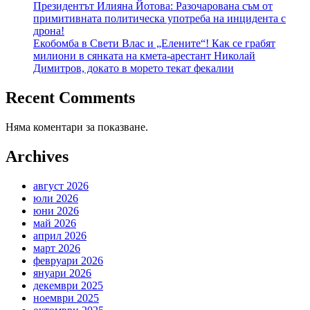
Президентът Илияна Йотова: Разочарована съм от
примитивната политическа употреба на инцидента с
дрона!
Екобомба в Свети Влас и „Елените“! Как се грабят
милиони в сянката на кмета-арестант Николай
Димитров, докато в морето текат фекалии
Recent Comments
Няма коментари за показване.
Archives
август 2026
юли 2026
юни 2026
май 2026
април 2026
март 2026
февруари 2026
януари 2026
декември 2025
ноември 2025