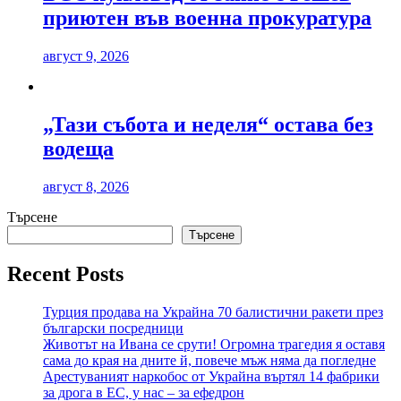
приютен във военна прокуратура
август 9, 2026
„Тази събота и неделя“ остава без
водеща
август 8, 2026
Търсене
Търсене
Recent Posts
Турция продава на Украйна 70 балистични ракети през
български посредници
Животът на Ивана се срути! Огромна трагедия я оставя
сама до края на дните й, повече мъж няма да погледне
Арестуваният наркобос от Украйна въртял 14 фабрики
за дрога в ЕС, у нас – за ефедрон