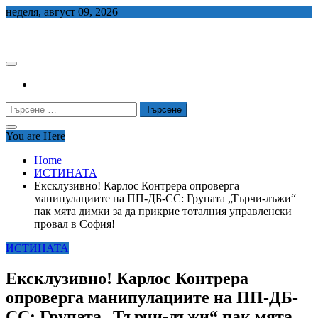
Skip
неделя, август 09, 2026
to
СЕДЕМ БГ
content
Търсене
за:
You are Here
Home
ИСТИНАТА
Ексклузивно! Карлос Контрера опроверга
манипулациите на ПП-ДБ-СС: Групата „Търчи-лъжи“
пак мята димки за да прикрие тоталния управленски
провал в София!
ИСТИНАТА
Ексклузивно! Карлос Контрера
опроверга манипулациите на ПП-ДБ-
СС: Групата „Търчи-лъжи“ пак мята