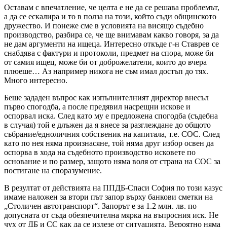
Оставам с впечатление, че целта е не да се решава проблемът,
а да се ескалира и то в полза на този, който съди общинското
дружество. И понеже сме в условията на висящо съдебно
производство, разбира се, че ще внимавам какво говоря, за да
не дам аргументи на ищеца. Интересно откъде г-н Ставрев се
снабдява с фактури и протоколи, предмет на спора, може би
от самия ищец, може би от доброжелатели, които до вчера
плюеше… Аз например никога не съм имал достъп до тях.
Много интересно.
Беше зададен въпрос как изпълнителният директор внесъл
първо спогодба, а после предявил насрещни искове и
оспорвал иска. След като му е предложена спогодба (съдебна
в случая) той е длъжен да я внесе за разглеждане до общото
събрание/едноличния собственик на капитала, т.е. СОС. След
като по нея няма произнасяне, той няма друг избор освен да
оспорва в хода на съдебното производство исковете по
основание и по размер, защото няма воля от страна на СОС за
постигане на споразумение.
В резултат от действията на ППДБ-Спаси София по този казус
имаме наложен за втори път запор върху банкови сметки на
„Столичен автотранспорт“. Запорът е за 1.2 млн. лв. по
допусната от съда обезпечителна мярка на въпросния иск. Не
чух от ДБ и СС как да се излезе от ситуацията. Вероятно няма