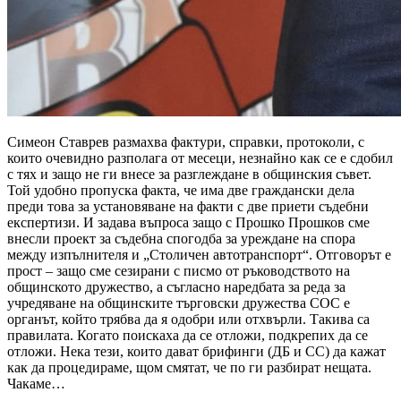
Симеон Ставрев размахва фактури, справки, протоколи, с
които очевидно разполага от месеци, незнайно как се е сдобил
с тях и защо не ги внесе за разглеждане в общинския съвет.
Той удобно пропуска факта, че има две граждански дела
преди това за установяване на факти с две приети съдебни
експертизи. И задава въпроса защо с Прошко Прошков сме
внесли проект за съдебна спогодба за уреждане на спора
между изпълнителя и „Столичен автотранспорт“. Отговорът е
прост – защо сме сезирани с писмо от ръководството на
общинското дружество, а съгласно наредбата за реда за
учредяване на общинските търговски дружества СОС е
органът, който трябва да я одобри или отхвърли. Такива са
правилата. Когато поискаха да се отложи, подкрепих да се
отложи. Нека тези, които дават брифинги (ДБ и СС) да кажат
как да процедираме, щом смятат, че по ги разбират нещата.
Чакаме…