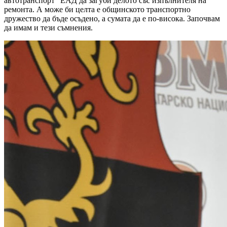
автотранспорт“ ЕАД да загуби делото със изпълнителя на
ремонта. А може би целта е общинското транспортно
дружество да бъде осъдено, а сумата да е по-висока. Започвам
да имам и тези съмнения.