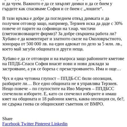
и да чуем. Важното е да се хвърлят димки и да се бием у
гърдите как спасяваме София и се бием с „лошите“.
В тази връзка е добре да погледнем отвъд димката и да
получим отговор защо, например, Терзиев иска да даде с 30%
повече от парите на софиянци на т.нар. чистачи
(сметоизвозващите фирми)? За добре свършена работа ли?
Хубаво е да коментират и златното скеле на Околовръстното,
хонорара от 500 000 лв. на един адвокат по дело за 5 млн. лв.,
което май загуби общината и други неща.
Хубаво е да се отговори и на въпроса защо районните кметове
на ППДБ-Спаси София внасят нови и нови доклади за
застрояване, а уж се бореха с презастрояването. Има и още…
Чух и една чутовна глупост – ППДБ-СС били опозиция,
разбирате ли… Все едно общината не я управлява Терзиев.
Нещо повече – по глупостите на Иво Мирчев – ППДБСС
спечелили изборите. Е, като си спечелил изборите и имаш
кмет на общината и 18 районни кмета, каква опозиция си, бе?,
не сдържа гнева си общинският съветник от ВМРО.
Share
Facebook
Twitter
Pinterest
Linkedin