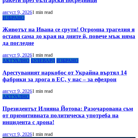
ракети през български посредници
август 9, 2026
1 min read
ИЗБРАНО
Животът на Ивана се срути! Огромна трагедия я
оставя сама до края на дните й, повече мъж няма
да погледне
август 9, 2026
1 min read
АКТУАЛНО
БУЛЕВАРД
ИЗБРАНО
Арестуваният наркобос от Украйна въртял 14
фабрики за дрога в ЕС, у нас – за ефедрон
август 9, 2026
1 min read
АКТУАЛНО
Президентът Илияна Йотова: Разочарована съм
от примитивната политическа употреба на
инцидента с дрона!
август 9, 2026
1 min read