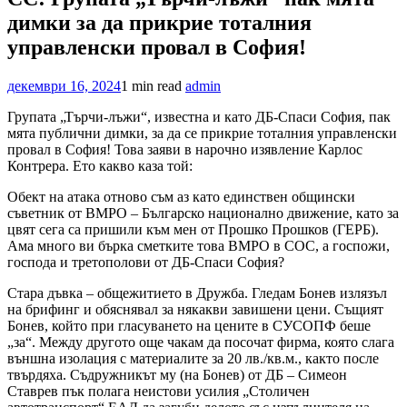
димки за да прикрие тоталния
управленски провал в София!
декември 16, 2024
1 min read
admin
Групата „Търчи-лъжи“, известна и като ДБ-Спаси София, пак
мята публични димки, за да се прикрие тоталния управленски
провал в София! Това заяви в нарочно изявление Карлос
Контрера. Ето какво каза той:
Обект на атака отново съм аз като единствен общински
съветник от ВМРО – Българско национално движение, като за
цвят сега са пришили към мен от Прошко Прошков (ГЕРБ).
Ама много ви бърка сметките това ВМРО в СОС, а госпожи,
господа и третополови от ДБ-Спаси София?
Стара дъвка – общежитието в Дружба. Гледам Бонев излязъл
на брифинг и обяснявал за някакви завишени цени. Същият
Бонев, който при гласуването на цените в СУСОПФ беше
„за“. Между другото още чакам да посочат фирма, която слага
външна изолация с материалите за 20 лв./кв.м., както после
твърдяха. Съдружникът му (на Бонев) от ДБ – Симеон
Ставрев пък полага неистови усилия „Столичен