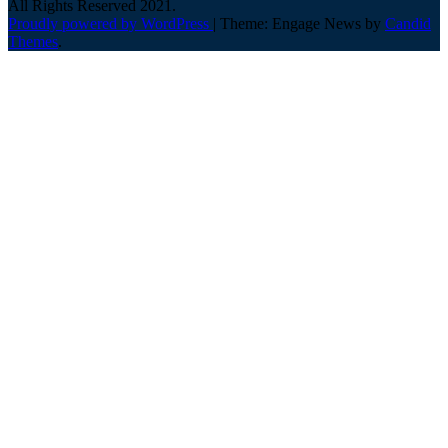
All Rights Reserved 2021.
Proudly powered by WordPress
|
Theme: Engage News by
Candid
Themes
.