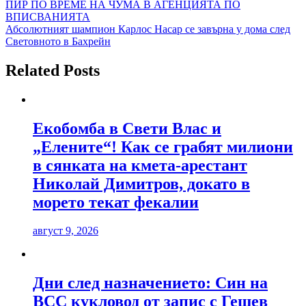
Навигация
ПИР ПО ВРЕМЕ НА ЧУМА В АГЕНЦИЯТА ПО
ВПИСВАНИЯТА
Абсолютният шампион Карлос Насар се завърна у дома след
Световното в Бахрейн
Related Posts
Екобомба в Свети Влас и
„Елените“! Как се грабят милиони
в сянката на кмета-арестант
Николай Димитров, докато в
морето текат фекалии
август 9, 2026
Дни след назначението: Син на
ВСС кукловод от запис с Гешев