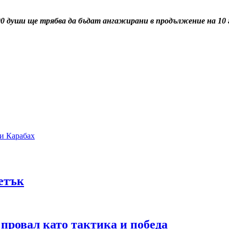
000 души ще трябва да бъдат ангажирани в продължение на 10 
и Карабах
петък
 провал като тактика и победа