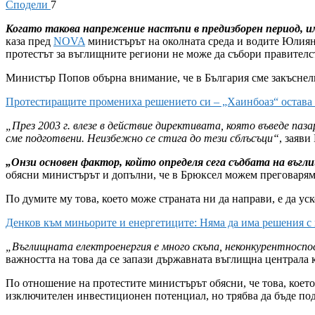
Сподели
7
Когато такова напрежение настъпи в предизборен период, им
каза пред
NOVA
министърът на околната среда и водите Юлиян
протестът за въглищните региони не може да събори правителст
Министър Попов обърна внимание, че в България сме закъснели 
Протестиращите промениха решението си – „Хаинбоаз“ остава 
„През 2003 г. влезе в действие директивата, която въведе пазар
сме подготвени. Неизбежно се стига до тези сблъсъци“
, заяви
„Онзи основен фактор, който определя сега съдбата на въгл
обясни министърът и допълни, че в Брюксел можем преговаряме
По думите му това, което може страната ни да направи, е да ус
Денков към миньорите и енергетиците: Няма да има решения с 
„Въглищната електроенергия е много скъпа, неконкурентноспос
важността на това да се запази държавната въглищна централа 
По отношение на протестите министърът обясни, че това, което
изключителен инвестиционен потенциал, но трябва да бъде по