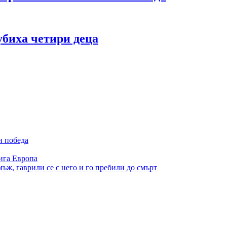
убиха четири деца
и победа
ига Европа
ъж, гаврили се с него и го пребили до смърт