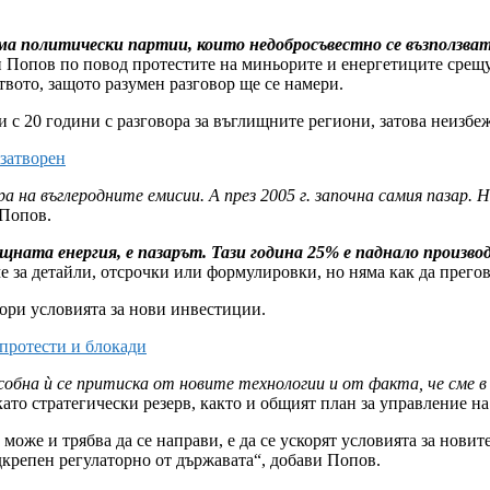
а политически партии, които недобросъвестно се възползват 
 Попов по повод протестите на миньорите и енергетиците срещу
вото, защото разумен разговор ще се намери.
с 20 години с разговора за въглищните региони, затова неизбеж
затворен
а на въглеродните емисии. А през 2005 г. започна самия пазар. Н
 Попов.
ищната енергия, е пазарът. Тази година 25% е паднало произв
 за детайли, отсрочки или формулировки, но няма как да прегов
кори условията за нови инвестиции.
протести и блокади
обна ѝ се притиска от новите технологии и от факта, че сме в
като стратегически резерв, както и общият план за управление н
 може и трябва да се направи, е да се ускорят условията за нов
дкрепен регулаторно от държавата“, добави Попов.