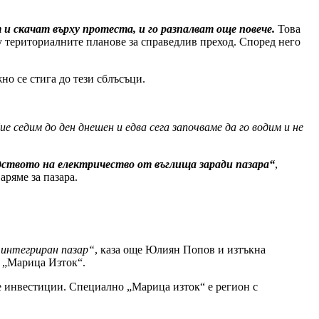
и скачат върху протеста, и го разпалват още повече.
Това
 териториалните планове за справедлив преход. Според него
но се стига до тези сблъсъци.
ие седим до ден днешен и едва сега започваме да го водим и не
одството на електричество от въглища заради пазара“
,
аряме за пазара.
 интегриран пазар“
, каза още Юлиян Попов и изтъкна
а „Марица Изток“.
ите инвестиции. Специално „Марица изток“ е регион с