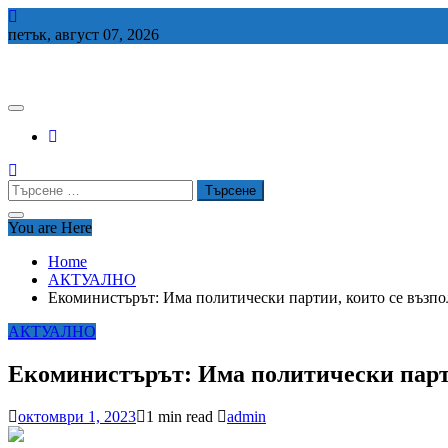
Skip
to
петък, август 07, 2026
content
СЕДЕМ БГ
Търсене
за:
You are Here
Home
АКТУАЛНО
Екоминистърът: Има политически партии, които се възпол
АКТУАЛНО
Екоминистърът: Има политически партии
октомври 1, 2023
1 min read
admin