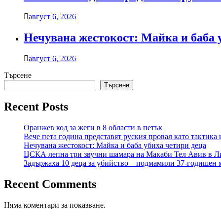
август 6, 2026
Нечувана жестокост: Майка и баба 
август 6, 2026
Търсене
Търсене
Recent Posts
Оранжев код за жеги в 8 области в петък
Вече пета година представят руския провал като тактика 
Нечувана жестокост: Майка и баба убиха четири деца
ЦСКА лепна три звучни шамара на Макаби Тел Авив в Л
Задържаха 10 деца за убийство – подмамили 37-годишен м
Recent Comments
Няма коментари за показване.