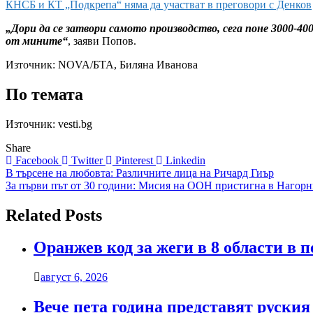
КНСБ и КТ „Подкрепа“ няма да участват в преговори с Денков
„Дори да се затвори самото производство, сега поне 3000-4
от мините“
, заяви Попов.
Източник:
NOVA/БТА, Биляна Иванова
По темата
Източник: vesti.bg
Share
Facebook
Twitter
Pinterest
Linkedin
Навигация
В търсене на любовта: Различните лица на Ричард Гиър
За първи път от 30 години: Мисия на ООН пристигна в Нагорн
Related Posts
Оранжев код за жеги в 8 области в 
август 6, 2026
Вече пета година представят руския