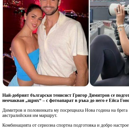
Най-добрият български тенисист Григор Димитров се подгот
неочакван „щрих“ – с фотоапарат в ръка до него е Ейса Го
Димитров и половинката му посрещнаха Нова година на брега в
австралийския им маршрут.
Комбинацията от сериозна спортна подготовка и добро настроен