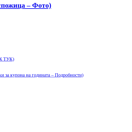
оспожица – Фото)
ИЖ ТУК)
ки за купона на годината – Подробности)