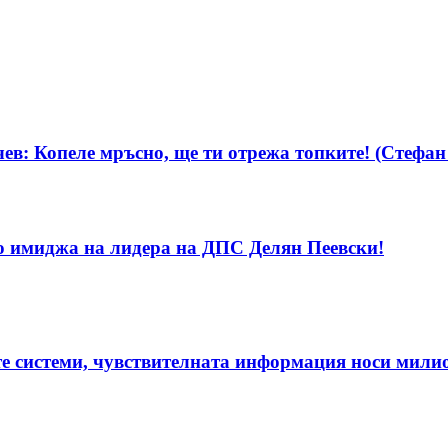
в: Копеле мръсно, ще ти отрежа топките! (Стефа
о имиджа на лидера на ДПС Делян Пеевски!
те системи, чувствителната информация носи мили