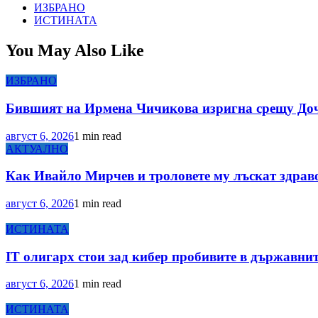
ИЗБРАНО
ИСТИНАТА
You May Also Like
ИЗБРАНО
Бившият на Ирмена Чичикова изригна срещу Доче
август 6, 2026
1 min read
АКТУАЛНО
Как Ивайло Мирчев и троловете му лъскат здрав
август 6, 2026
1 min read
ИСТИНАТА
IT олигарх стои зад кибер пробивите в държавни
август 6, 2026
1 min read
ИСТИНАТА