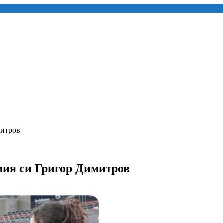
митров
мия си Григор Димитров