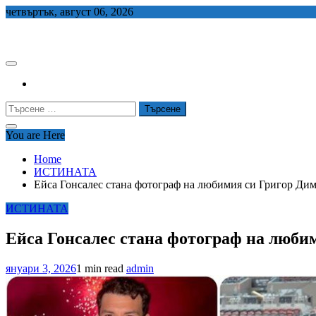
Skip
четвъртък, август 06, 2026
to
СЕДЕМ БГ
content
Търсене
за:
You are Here
Home
ИСТИНАТА
Ейса Гонсалес стана фотограф на любимия си Григор Ди
ИСТИНАТА
Ейса Гонсалес стана фотограф на люби
януари 3, 2026
1 min read
admin