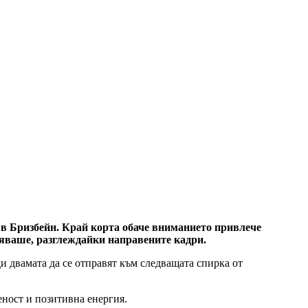
а в Бризбейн. Край корта обаче вниманието привлече
ляваше, разглеждайки направените кадри.
 двамата да се отправят към следващата спирка от
еност и позитивна енергия.