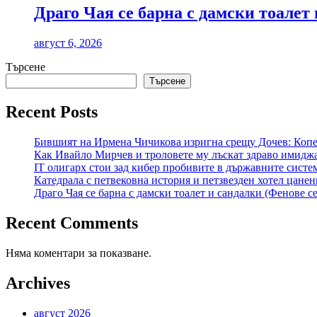
Драго Чая се барна с дамски тоалет 
август 6, 2026
Търсене
Търсене
Recent Posts
Бившият на Ирмена Чичикова изригна срещу Дочев: Копе
Как Ивайло Мирчев и троловете му лъскат здраво имидж
IT олигарх стои зад кибер пробивите в държавните сист
Катедрала с петвековна история и петзвезден хотел цане
Драго Чая се барна с дамски тоалет и сандалки (Фенове се
Recent Comments
Няма коментари за показване.
Archives
август 2026