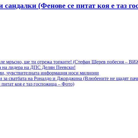
и сандалки (Фенове се питат коя е таз г
ле мръсно, ще ти отрежа топките! (Стефан Щерев побесня – В
а на лидера на ДПС Делян Пеевски!
еми, чувствителната информация носи милиони
ни за сватбата на Роналдо и Джорджина (Влюбените не щадят пач
 питат коя е таз госпожица – Фото)