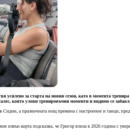
вя усилено за старта на новия сезон, като в момента тренир
нсалес, която улови тренировъчни моменти и видимо се забав
 Сидни, а празничната нощ премина с настроение и танци, преди
ие извън корта подсказва, че Григор влиза в 2026 година с увер