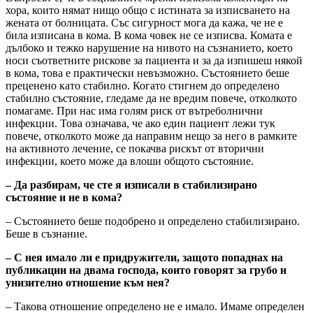
хора, които нямат нищо общо с истината за изписването на
жената от болницата. Със сигурност мога да кажа, че не е
била изписана в кома. В кома човек не се изписва. Комата е
дълбоко и тежко нарушение на нивото на съзнанието, което
носи съответните рискове за пациента и за да изпишеш някой
в кома, това е практически невъзможно. Състоянието беше
преценено като стабилно. Когато стигнем до определено
стабилно състояние, гледаме да не вредим повече, отколкото
помагаме. При нас има голям риск от вътреболнични
инфекции. Това означава, че ако един пациент лежи тук
повече, отколкото може да направим нещо за него в рамките
на активното лечение, се покачва рискът от вторични
инфекции, което може да влоши общото състояние.
– Да разбирам, че сте я изписали в стабилизирано
състояние и не в кома?
– Състоянието беше подобрено и определено стабилизирано.
Беше в съзнание.
– С нея имало ли е придружители, защото попаднах на
публикации на двама господа, които говорят за грубо и
унизително отношение към нея?
– Такова отношение определено не е имало. Имаме определен