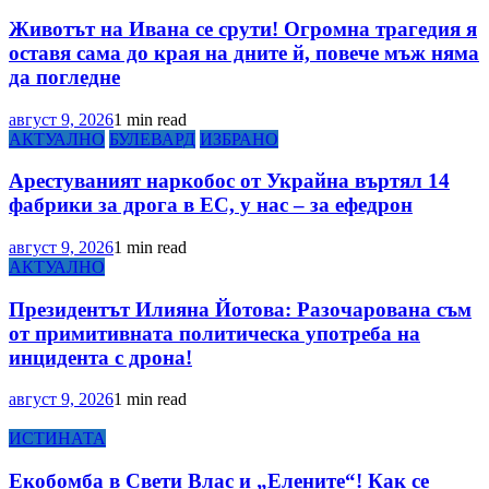
Животът на Ивана се срути! Огромна трагедия я
оставя сама до края на дните й, повече мъж няма
да погледне
август 9, 2026
1 min read
АКТУАЛНО
БУЛЕВАРД
ИЗБРАНО
Арестуваният наркобос от Украйна въртял 14
фабрики за дрога в ЕС, у нас – за ефедрон
август 9, 2026
1 min read
АКТУАЛНО
Президентът Илияна Йотова: Разочарована съм
от примитивната политическа употреба на
инцидента с дрона!
август 9, 2026
1 min read
ИСТИНАТА
Екобомба в Свети Влас и „Елените“! Как се