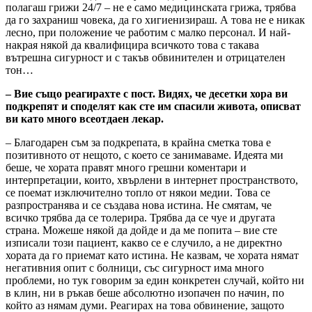
полагаш грижи 24/7 – не е само медицинската грижа, трябва
да го захраниш човека, да го хигиенизираш. А това не е никак
лесно, при положение че работим с малко персонал. И най-
накрая някой да квалифицира всичкото това с такава
вътрешна сигурност и с такъв обвинителен и отрицателен
тон…
– Вие също реагирахте с пост. Видях, че десетки хора ви
подкрепят и споделят как сте им спасили живота, описват
ви като много всеотдаен лекар.
– Благодарен съм за подкрепата, в крайна сметка това е
позитивното от нещото, с което се занимаваме. Идеята ми
беше, че хората правят много грешни коментари и
интерпретации, които, хвърлени в интернет пространството,
се поемат изключително топло от някои медии. Това се
разпространява и се създава нова истина. Не смятам, че
всичко трябва да се толерира. Трябва да се чуе и другата
страна. Можеше някой да дойде и да ме попита – вие сте
изписали този пациент, какво се е случило, а не директно
хората да го приемат като истина. Не казвам, че хората нямат
негативния опит с болници, със сигурност има много
проблеми, но тук говорим за един конкретен случай, който ни
в клин, ни в ръкав беше абсолютно изопачен по начин, по
който аз нямам думи. Реагирах на това обвинение, защото