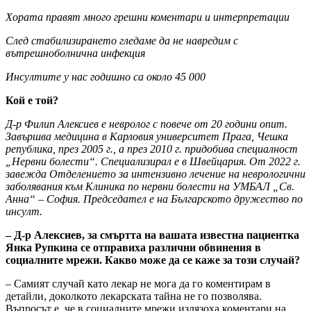
Хората правят много грешни коментари и интерпретации
След стабилизирането гледаме да не навредим с
вътрешноболнична инфекция
Инсултите у нас годишно са около 45 000
Кой е той?
Д-р Филип Алексиев е невролог с повече от 20 години опит.
Завършва медицина в Карловия университет Прага, Чешка
република, през 2005 г., а през 2010 г. придобива специалност
„Нервни болести“. Специализирал е в Швейцария. От 2022 г.
завежда Отделението за интензивно лечение на неврологични
заболявания към Клиника по нервни болести на УМБАЛ „Св.
Анна“ – София. Председател е на Българското дружество по
инсулт.
– Д-р Алексиев, за смъртта на вашата известна пациентка
Янка Рупкина се отправиха различни обвинения в
социалните мрежи. Какво може да се каже за този случай?
– Самият случай като лекар не мога да го коментирам в
детайли, доколкото лекарската тайна не го позволява.
Въпросът е, че в социалните мрежи излязоха коментари на