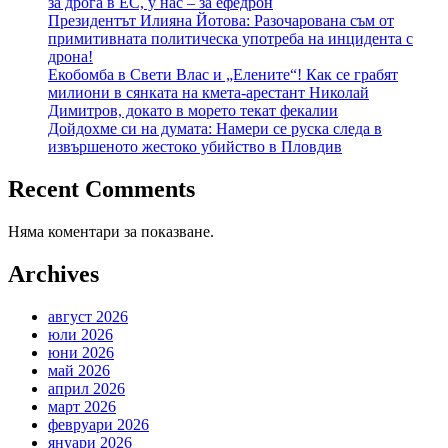
за дрога в ЕС, у нас – за ефедрон
Президентът Илияна Йотова: Разочарована съм от
примитивната политическа употреба на инцидента с
дрона!
Екобомба в Свети Влас и „Елените“! Как се грабят
милиони в сянката на кмета-арестант Николай
Димитров, докато в морето текат фекалии
Дойдохме си на думата: Намери се руска следа в
извършеното жестоко убийство в Пловдив
Recent Comments
Няма коментари за показване.
Archives
август 2026
юли 2026
юни 2026
май 2026
април 2026
март 2026
февруари 2026
януари 2026