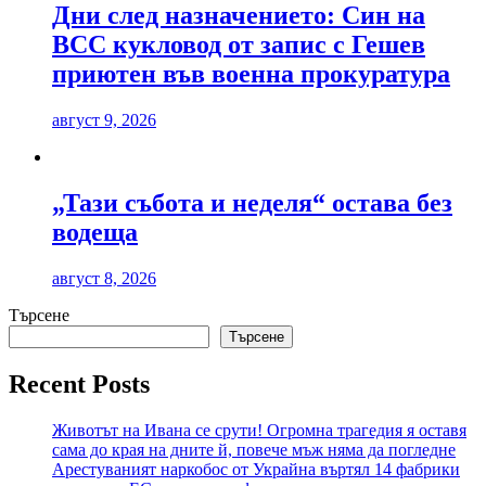
Дни след назначението: Син на
ВСС кукловод от запис с Гешев
приютен във военна прокуратура
август 9, 2026
„Тази събота и неделя“ остава без
водеща
август 8, 2026
Търсене
Търсене
Recent Posts
Животът на Ивана се срути! Огромна трагедия я оставя
сама до края на дните й, повече мъж няма да погледне
Арестуваният наркобос от Украйна въртял 14 фабрики