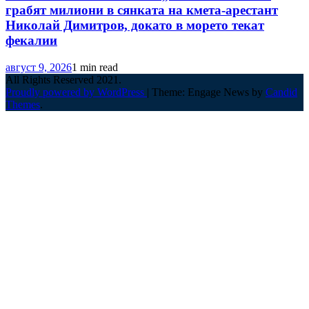
грабят милиони в сянката на кмета-арестант
Николай Димитров, докато в морето текат
фекалии
август 9, 2026
1 min read
All Rights Reserved 2021.
Proudly powered by WordPress
|
Theme: Engage News by
Candid
Themes
.