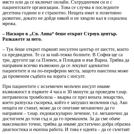
място или да се включат онлайн. Сътрудничим си и с
пациентските организации. Това се случва в последните
десетина години и е страхотно. Нещата имат и позитивно
развитие, докато не дойде някой и не хвърли кал в социална
мрежа.
– Наскоро в „Св. Анна“ беше открит Строук център.
Разкажете за него.
– Тук беше открит първият инсултен център от шестте, които
са предвидени. Те са за най-тежко болните. В София ще са
три, другите ще са Плевен, в Пловдив и във Варна. Трябва да
направим всичко възможно да се лекуват адекватно
пациентите и на по-периферни места, защото наистина може
да променим съдбата на хората с инсулт.
При пациентите с исхемичен мозъчен инсулт имаме
възможност в първите 4 часа и 30 минути да проведем т.нар.
интравеноза тромболиза – вкарва се през вената лекарство,
което разпуска съсирека, който е запушил мозъчния съд. Ако
нещата не станат, може да се опитаме механично да го
направим – т.нар. ендоваскуларно лечение, т.е. механично да
достигнем до този съд и да го премахнем. За да сме обаче
максимално точни, трябва да имаме достатъчно добра образна
диагностика и екипна работа. И това е идеята – да се съчетаят