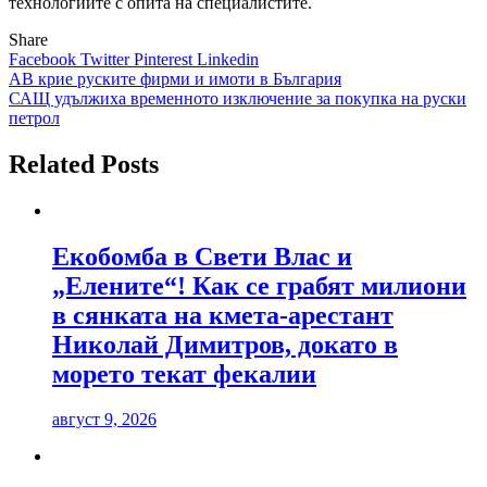
технологиите с опита на специалистите.
Share
Facebook
Twitter
Pinterest
Linkedin
Навигация
АВ крие руските фирми и имоти в България
САЩ удължиха временното изключение за покупка на руски
петрол
Related Posts
Екобомба в Свети Влас и
„Елените“! Как се грабят милиони
в сянката на кмета-арестант
Николай Димитров, докато в
морето текат фекалии
август 9, 2026