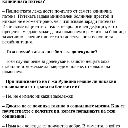
клиничната пътека?
– Пациентката лежа доста по-дълго от самата клинична
пътека. Пътеката задава минимален болничен престой и
никъде не е коментирано, че я изписваме заради пътеката.
Изписваме пациенти с тежък неврологичен дефицит, като
преценяваме дали може да им помогнем в рамките на болница
за активно лечение или те са за долекуване и основно за
рехабилитация.
– Този случай такъв ли е бил – за долекуване?
– Този случай беше за долекуване, защото нещата бяха
стабилни и можехме да навредим повече, отколкото да
помогнем.
– При изписването на г-жа Рупкина имаше ли някакви
оплаквания от страна на близките й?
– Не, не е имало никакви забележки.
– Докато не се появиха такива в социалните мрежи. Как се
почувствахте с колегите ви, когато попаднахте на тези
обвинения?
– Няма как човек да се почувства добре. В момента, в който