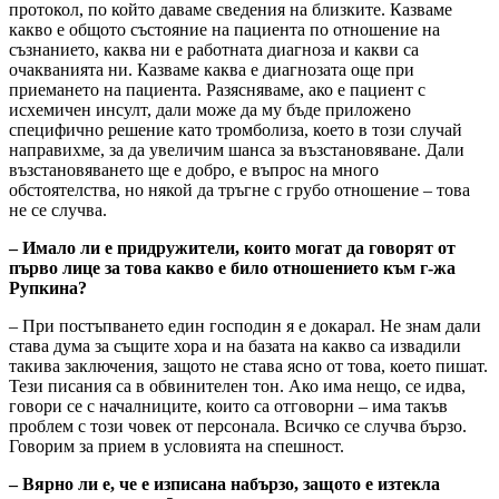
протокол, по който даваме сведения на близките. Казваме
какво е общото състояние на пациента по отношение на
съзнанието, каква ни е работната диагноза и какви са
очакванията ни. Казваме каква е диагнозата още при
приемането на пациента. Разясняваме, ако е пациент с
исхемичен инсулт, дали може да му бъде приложено
специфично решение като тромболиза, което в този случай
направихме, за да увеличим шанса за възстановяване. Дали
възстановяването ще е добро, е въпрос на много
обстоятелства, но някой да тръгне с грубо отношение – това
не се случва.
– Имало ли е придружители, които могат да говорят от
първо лице за това какво е било отношението към г-жа
Рупкина?
– При постъпването един господин я е докарал. Не знам дали
става дума за същите хора и на базата на какво са извадили
такива заключения, защото не става ясно от това, което пишат.
Тези писания са в обвинителен тон. Ако има нещо, се идва,
говори се с началниците, които са отговорни – има такъв
проблем с този човек от персонала. Всичко се случва бързо.
Говорим за прием в условията на спешност.
– Вярно ли е, че е изписана набързо, защото е изтекла