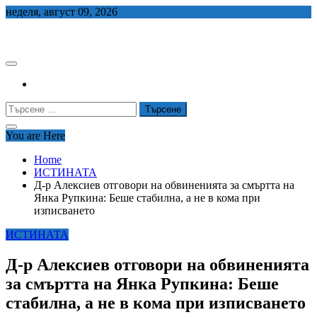
Skip
неделя, август 09, 2026
to
СЕДЕМ БГ
content
Търсене
за:
You are Here
Home
ИСТИНАТА
Д-р Алексиев отговори на обвиненията за смъртта на
Янка Рупкина: Беше стабилна, а не в кома при
изписването
ИСТИНАТА
Д-р Алексиев отговори на обвиненията
за смъртта на Янка Рупкина: Беше
стабилна, а не в кома при изписването