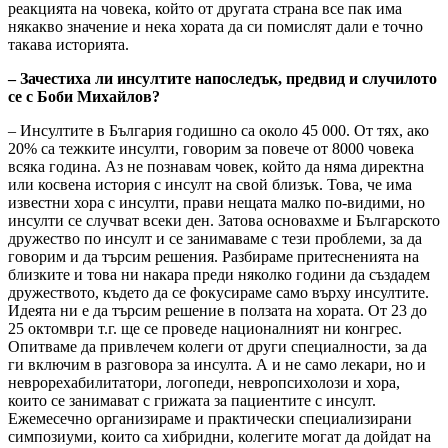
реакцията на човека, който от другата страна все пак има
някакво значение и нека хората да си помислят дали е точно
такава историята.
– Зачестиха ли инсултите напоследък, предвид и случилото
се с Боби Михайлов?
– Инсултите в България годишно са около 45 000. От тях, ако
20% са тежките инсулти, говорим за повече от 8000 човека
всяка година. Аз не познавам човек, който да няма директна
или косвена история с инсулт на свой близък. Това, че има
известни хора с инсулти, прави нещата малко по-видими, но
инсулти се случват всеки ден. Затова основахме и Българското
дружество по инсулт и се занимаваме с тези проблеми, за да
говорим и да търсим решения. Разбираме притесненията на
близките и това ни накара преди няколко години да създадем
дружеството, където да се фокусираме само върху инсултите.
Идеята ни е да търсим решение в ползата на хората. От 23 до
25 октомври т.г. ще се проведе националният ни конгрес.
Опитваме да привлечем колеги от други специалности, за да
ги включим в разговора за инсулта. А и не само лекари, но и
неврорехабилитатори, логопеди, невропсихолози и хора,
които се занимават с грижата за пациентите с инсулт.
Ежемесечно организираме и практически специализирани
симпозиуми, които са хибридни, колегите могат да дойдат на