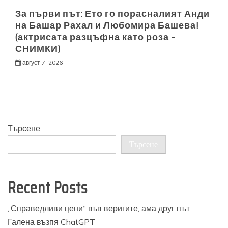
За първи път: Ето го порасналият Анди
на Башар Рахал и Любомира Башева!
(актрисата разцъфна като роза –
СНИМКИ)
август 7, 2026
Търсене
Търсене
Recent Posts
„Справедливи цени“ във веригите, ама друг път
Галена възпя ChatGPT