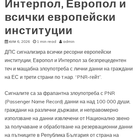
Интерпол, Европол и
всички европейски
институции
юли 6, 2026
1 min read
admin
ДПС сигнализира всички ресорни европейски
институции, Европол и Интерпол за безпрецедентен
теч и мащабна злоупотреба с лични данни на граждани
на ЕС и трети страни по т.нар. “PNR-гейт”.
Сигналите са за фрапантна злоупотреба с PNR
(Passenger Name Record) данни на над 100 000 души,
граждани на различни държави, и неправомерно
използване на данни извлечени от Национално звено
за получаване и обработване на резервационни данни
на пътниците в Република България от страна на