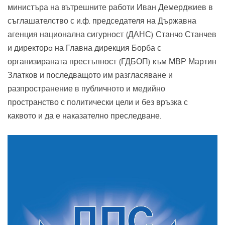
министъра на вътрешните работи Иван Демерджиев в
съглашателство с и.ф. председателя на Държавна
агенция национална сигурност (ДАНС) Станчо Станчев
и директорa на Главна дирекция Борба с
организираната престъпност (ГДБОП) към МВР Мартин
Златков и последващото им разгласяване и
разпространение в публичното и медийно
пространство с политически цели и без връзка с
каквото и да е наказателно преследване.