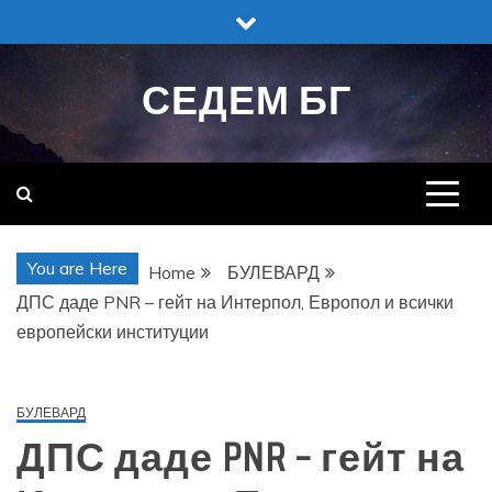
Skip
to
content
СЕДЕМ БГ
You are Here
Home
БУЛЕВАРД
ДПС даде PNR – гейт на Интерпол, Европол и всички
европейски институции
БУЛЕВАРД
ДПС даде PNR – гейт на