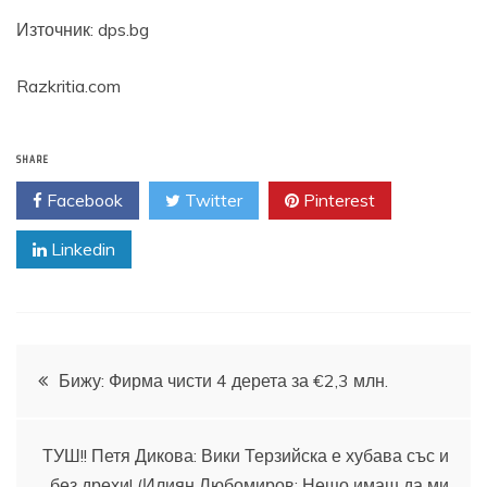
Източник: dps.bg
Razkritia.com
SHARE
Facebook
Twitter
Pinterest
Linkedin
Навигация
Бижу: Фирма чисти 4 дерета за €2,3 млн.
ТУШ!! Петя Дикова: Вики Терзийска е хубава със и
без дрехи! (Илиян Любомиров: Нещо имаш да ми