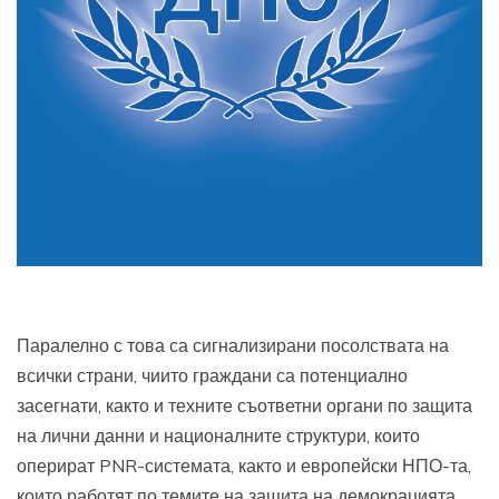
Паралелно с това са сигнализирани посолствата на
всички страни, чиито граждани са потенциално
засегнати, както и техните съответни органи по защита
на лични данни и националните структури, които
оперират PNR-системата, както и европейски НПО-та,
които работят по темите на защита на демокрацията,