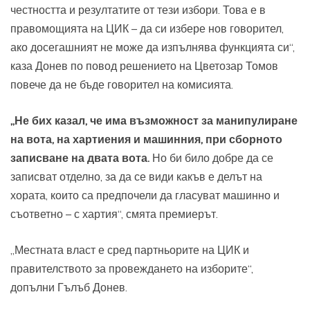
честността и резултатите от тези избори. Това е в
правомощията на ЦИК – да си избере нов говорител,
ако досегашният не може да изпълнява функцията си“,
каза Донев по повод решението на Цветозар Томов
повече да не бъде говорител на комисията.
„Не бих казал, че има възможност за манипулиране
на вота, на хартиения и машинния, при сборното
записване на двата вота.
Но би било добре да се
записват отделно, за да се види какъв е делът на
хората, които са предпочели да гласуват машинно и
съответно – с хартия“, смята премиерът.
„Местната власт е сред партньорите на ЦИК и
правителството за провеждането на изборите“,
допълни Гълъб Донев.