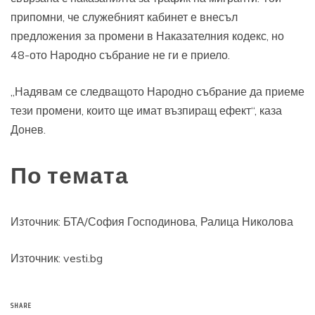
припомни, че служебният кабинет е внесъл
предложения за промени в Наказателния кодекс, но
48-ото Народно събрание не ги е приело.
„Надявам се следващото Народно събрание да приеме
тези промени, които ще имат възпиращ ефект“, каза
Донев.
По темата
Източник:
БТА/София Господинова, Ралица Николова
Източник: vesti.bg
SHARE