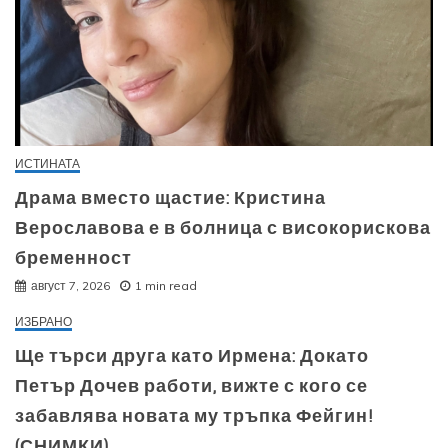
ИСТИНАТА
Драма вместо щастие: Кристина
Верославова е в болница с високорискова
бременност
август 7, 2026
1 min read
ИЗБРАНО
Ще търси друга като Ирмена: Докато
Петър Дочев работи, вижте с кого се
забавлява новата му тръпка Фейгин!
(СНИМКИ)