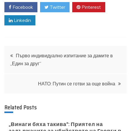
Facebook
Twitter
Pinterest
Linkedin
Навигация
Първо индивидуално изпитание за дамите в
„Един за друг”
НАТО: Путин се готви за още война
Related Posts
„Винаги бяха такива“: Приятел на
задържаните за убийството на Георги в