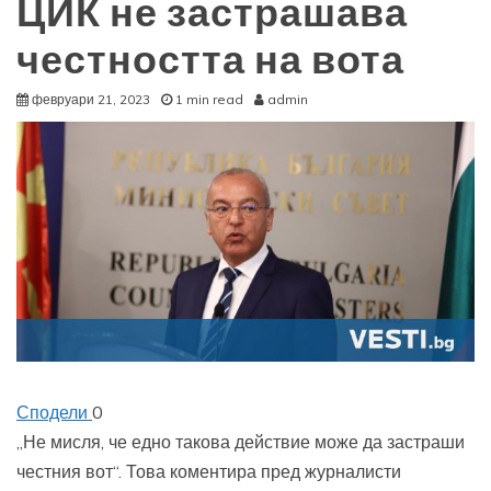
ЦИК не застрашава
честността на вота
февруари 21, 2023
1 min read
admin
Сподели
0
„Не мисля, че едно такова действие може да застраши
честния вот“. Това коментира пред журналисти