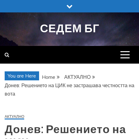
Skip
to
content
СЕДЕМ БГ
You are Here
Home
АКТУАЛНО
Донев: Решението на ЦИК не застрашава честността на
вота
АКТУАЛНО
Донев: Решението на