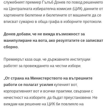
служебният премиер Гълъб Донев по повод решението
на Централната избирателна комисия (ЦИК) данните от
хартиените бюлетини и бюлетините от машините да се
вписват сумарно в обща графа в изборните протоколи.
Донев добави, че не вижда възможност за
манипулиране на вота, ако резултатите се записват
сборно.
Премиерът каза още, че държавните институции
работят за провеждането на честни избори.
„От страна на Министерството на вътрешните
работи се полагат усилия
купеният вот,
корпоративният вот и всички практики, свързани с
нечестност на изборите, да бъдат преустановени. Не
виждам как решение на ЦИК би повлияло на