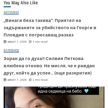
You May Also Like
АКТУАЛНО
„Винаги бяха такива“: Приятел на
задържаните за убийството на Георги в
Пловдив с потресаващ разказ
август 7, 2026
1 min read
БУЛЕВАРД
Зоран да го духа!! Силвия Петкова
влюбена отново: Не мисля, че е раждан
друг, който да успее… (още разкрития)
август 7, 2026
1 min read