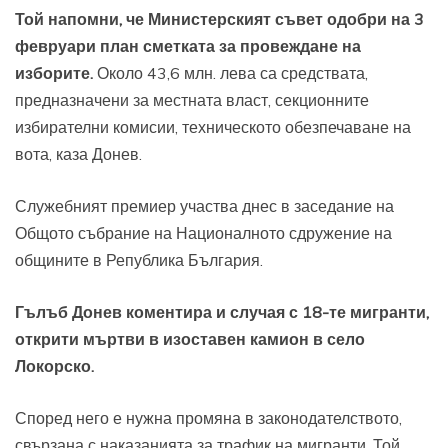
Той напомни, че Министерският съвет одобри на 3
февруари план сметката за провеждане на
изборите.
Около 43,6 млн. лева са средствата,
предназначени за местната власт, секционните
избирателни комисии, техническото обезпечаване на
вота, каза Донев.
Служебният премиер участва днес в заседание на
Общото събрание на Националното сдружение на
общините в Република България.
Гълъб Донев коментира и случая с 18-те мигранти,
открити мъртви в изоставен камион в село
Локорско.
Според него е нужна промяна в законодателството,
свързана с наказанията за трафик на мигранти. Той