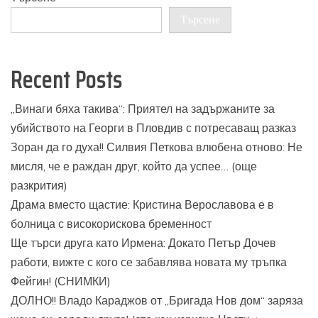
Търсене
Recent Posts
„Винаги бяха такива“: Приятел на задържаните за
убийството на Георги в Пловдив с потресаващ разказ
Зоран да го духа!! Силвия Петкова влюбена отново: Не
мисля, че е раждан друг, който да успее… (още
разкрития)
Драма вместо щастие: Кристина Верославова е в
болница с високорискова бременност
Ще търси друга като Ирмена: Докато Петър Дочев
работи, вижте с кого се забавлява новата му тръпка
Фейгин! (СНИМКИ)
ДОЛНО!! Владо Караджов от „Бригада Нов дом“ заряза