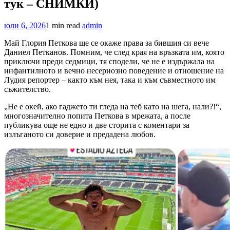
тук – СНИМКИ)
юли 6, 2026
1 min read
admin
Май Глория Петкова ще се окаже права за бившия си вече
Даниел Петканов. Помним, че след края на връзката им, която
приключи преди седмици, тя сподели, че не е издържала на
инфантилното и вечно несериозно поведение и отношение на
Лудия репортер – както към нея, така и към съвместното им
съжителство.
„Не е окей, ако гаджето ти гледа на теб като на шега, нали?!“,
многозначително попита Петкова в мрежата, а после
публикува още не едно и две сторита с коментари за
излъганото си доверие и предадена любов.