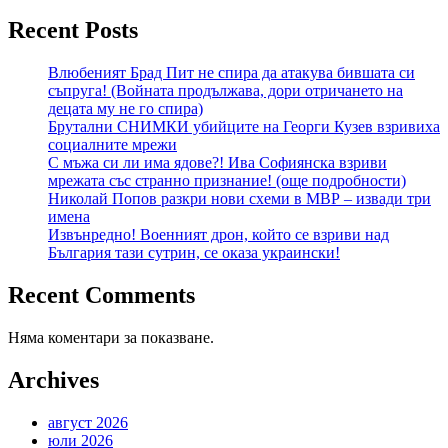
Recent Posts
Влюбеният Брад Пит не спира да атакува бившата си
съпруга! (Войната продължава, дори отричането на
децата му не го спира)
Брутални СНИМКИ убийците на Георги Кузев взривиха
социалните мрежи
С мъжа си ли има ядове?! Ива Софиянска взриви
мрежата със странно признание! (още подробности)
Николай Попов разкри нови схеми в МВР – извади три
имена
Извънредно! Военният дрон, който се взриви над
България тази сутрин, се оказа украински!
Recent Comments
Няма коментари за показване.
Archives
август 2026
юли 2026