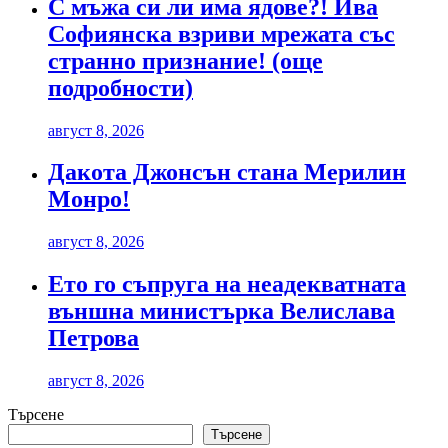
С мъжа си ли има ядове?! Ива
Софиянска взриви мрежата със
странно признание! (още
подробности)
август 8, 2026
Дакота Джонсън стана Мерилин
Монро!
август 8, 2026
Ето го съпруга на неадекватната
външна министърка Велислава
Петрова
август 8, 2026
Търсене
Търсене