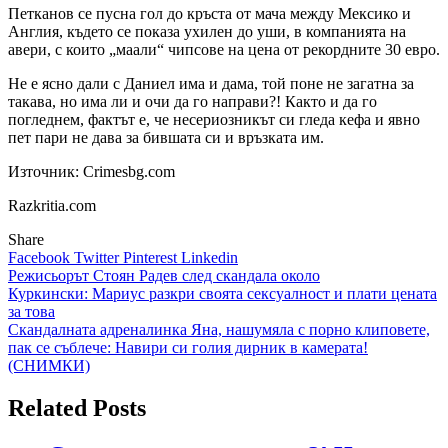
Петканов се пусна гол до кръста от мача между Мексико и
Англия, където се показа ухилен до уши, в компанията на
авери, с които „маали“ чипсове на цена от рекордните 30 евро.
Не е ясно дали с Даниел има и дама, той поне не загатна за
такава, но има ли и очи да го направи?! Както и да го
погледнем, фактът е, че несериозникът си гледа кефа и явно
пет пари не дава за бившата си и връзката им.
Източник: Crimesbg.com
Razkritia.com
Share
Facebook
Twitter
Pinterest
Linkedin
Навигация
Режисьорът Стоян Радев след скандала около
Куркински: Мариус разкри своята сексуалност и плати цената
за това
Скандалната адреналинка Яна, нашумяла с порно клиповете,
пак се съблече: Навири си голия дирник в камерата!
(СНИМКИ)
Related Posts