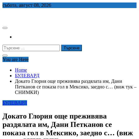
Skip
събота, август 08, 2026
to
СЕДЕМ БГ
content
Търсене
за:
You are Here
Home
БУЛЕВАРД
Докато Глория още преживява раздялата им, Дани
Петканов се показа гол в Мексико, заедно с… (виж тук –
СНИМКИ)
БУЛЕВАРД
Докато Глория още преживява
раздялата им, Дани Петканов се
показа гол в Мексико, заедно с… (виж