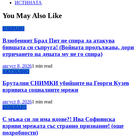
ИСТИНАТА
You May Also Like
ИЗБРАНО
Влюбеният Брад Пит не спира да атакува
бившата си съпруга! (Войната продължава, дори
отричането на децата му не го спира)
август 8, 2026
1 min read
АКТУАЛНО
Брутални СНИМКИ убийците на Георги Кузев
взривиха социалните мрежи
август 8, 2026
1 min read
БУЛЕВАРД
С мъжа си ли има ядове?! Ива Софиянска
взриви мрежата със странно признание! (още
подробности)