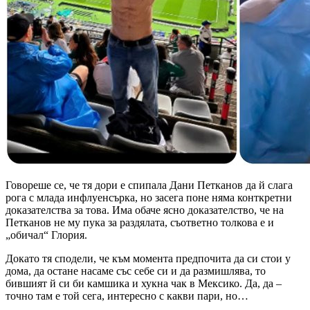
Говореше се, че тя дори е спипала Дани Петканов да й слага
рога с млада инфлуенсърка, но засега поне няма конткретни
доказателства за това. Има обаче ясно доказателство, че на
Петканов не му пука за раздялата, съответно толкова е и
„обичал“ Глория.
Докато тя сподели, че към момента предпочита да си стои у
дома, да остане насаме със себе си и да размишлява, то
бившият й си би камшика и хукна чак в Мексико. Да, да –
точно там е той сега, интересно с какви пари, но…