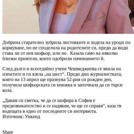
Добрина старателно зубрила листовките и ходела на уроци по
кормуване, но не споделила на родителите си, преди да види
става ли от нея шофьор, или не. Казала само на няколко
близки приятели, които одобрили начинанието й.
След дълго и всеотдайно учене Чешмеджиева се явила на
изпитите и ги взела „на шест“. Преди дни журналистката,
която на 13 април ще празнува 52-рия си рожден ден,
получила шофьорската си книжка и започнала да си търси
кола.
„Давам си сметка, че да се шофира в София е
предизвикателство и се надявам, че ще се справя“, каза тв
водещата в едно от последните си интервюта.
Източник: Уикенд
Share