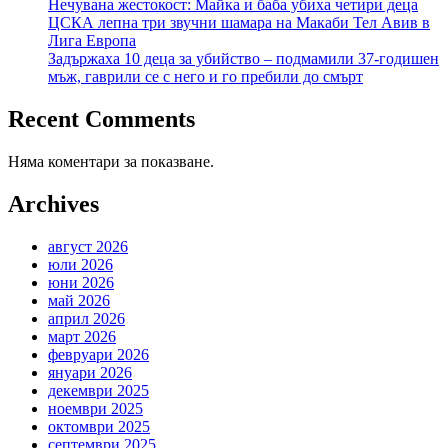
Нечувана жестокост: Майка и баба убиха четири деца
ЦСКА лепна три звучни шамара на Макаби Тел Авив в
Лига Европа
Задържаха 10 деца за убийство – подмамили 37-годишен
мъж, гаврили се с него и го пребили до смърт
Recent Comments
Няма коментари за показване.
Archives
август 2026
юли 2026
юни 2026
май 2026
април 2026
март 2026
февруари 2026
януари 2026
декември 2025
ноември 2025
октомври 2025
септември 2025