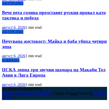
АКТУАЛНО
Вече пета година представят руския провал като
тактика и победа
август 6, 2026
1 min read
АКТУАЛНО
Нечувана жестокост: Майка и баба убиха четири
деца
август 6, 2026
1 min read
ИЗБРАНО
ЦСКА лепна три звучни шамара на Макаби Тел
Авив в Лига Европа
август 6, 2026
1 min read
All Rights Reserved 2021.
Proudly powered by WordPress
|
Theme: Engage News by
Candid
Themes
.