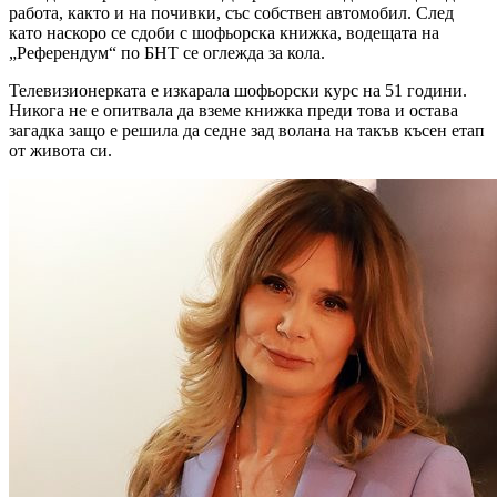
работа, както и на почивки, със собствен автомобил. След
като наскоро се сдоби с шофьорска книжка, водещата на
„Референдум“ по БНТ се оглежда за кола.
Телевизионерката е изкарала шофьорски курс на 51 години.
Никога не е опитвала да вземе книжка преди това и остава
загадка защо е решила да седне зад волана на такъв късен етап
от живота си.