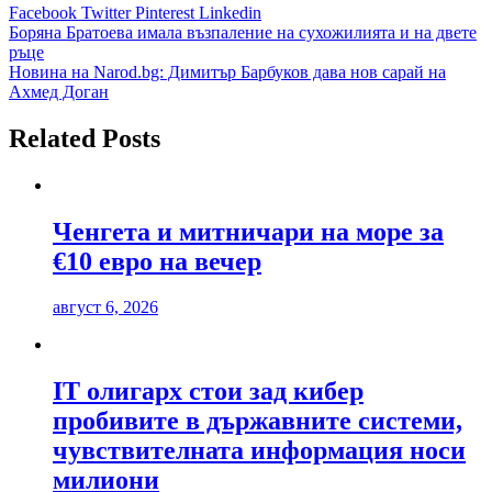
Facebook
Twitter
Pinterest
Linkedin
Навигация
Боряна Братоева имала възпаление на сухожилията и на двете
ръце
Новина на Narod.bg: Димитър Барбуков дава нов сарай на
Ахмед Доган
Related Posts
Ченгета и митничари на море за
€10 евро на вечер
август 6, 2026
IT олигарх стои зад кибер
пробивите в държавните системи,
чувствителната информация носи
милиони