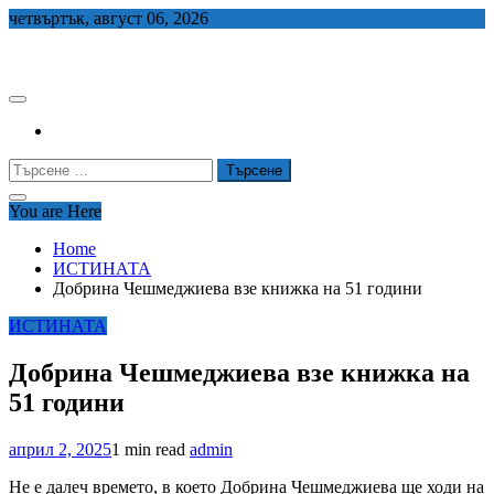
Skip
четвъртък, август 06, 2026
to
СЕДЕМ БГ
content
Търсене
за:
You are Here
Home
ИСТИНАТА
Добрина Чешмеджиева взе книжка на 51 години
ИСТИНАТА
Добрина Чешмеджиева взе книжка на
51 години
април 2, 2025
1 min read
admin
Не е далеч времето, в което Добрина Чешмеджиева ще ходи на