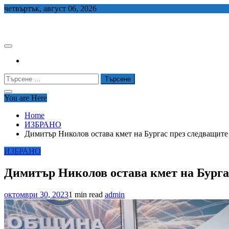
Skip
четвъртък, август 06, 2026
to
СЕДЕМ БГ
content
Търсене
за:
You are Here
Home
ИЗБРАНО
Димитър Николов остава кмет на Бургас през следващите
ИЗБРАНО
Димитър Николов остава кмет на Бурга
октомври 30, 2023
1 min read
admin