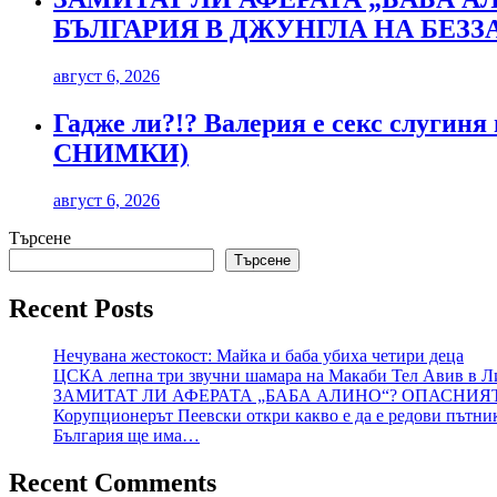
БЪЛГАРИЯ В ДЖУНГЛА НА БЕЗ
август 6, 2026
Гадже ли?!? Валерия е секс слугиня
СНИМКИ)
август 6, 2026
Търсене
Търсене
Recent Posts
Нечувана жестокост: Майка и баба убиха четири деца
ЦСКА лепна три звучни шамара на Макаби Тел Авив в Л
ЗАМИТАТ ЛИ АФЕРАТА „БАБА АЛИНО“? ОПАСНИЯ
Корупционерът Пеевски откри какво е да е редови пътни
България ще има…
Recent Comments