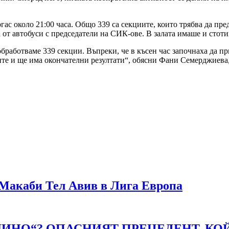
ас около 21:00 часа. Общо 339 са секциите, които трябва да пр
 от автобуси с председатели на СИК-ове. В залата имаше и стоти
бработваме 339 секции. Въпреки, че в късен час започнаха да пр
ите и ще има окончателни резултати“, обясни Фани Семерджиева
Макаби Тел Авив в Лига Европа
АЛИНО“? ОПАСНИЯТ ПРЕЦЕДЕНТ, КО