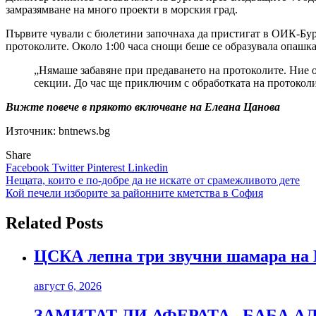
замразямване на много проекти в морския град.
Първите чували с бюлетини започнаха да пристигат в ОИК-Бург
протоколите. Около 1:00 часа снощи беше се образувала опашка
„Нямаше забавяне при предаването на протоколите. Ние о
секции. До час ще приключим с обработката на протокол
Вижте повече в прякото включване на Елеана Цанова
Източник: bntnews.bg
Share
Facebook
Twitter
Pinterest
Linkedin
Навигация
Нещата, които е по-добре да не искате от срамежливото дете
Кой печели изборите за районните кметства в София
Related Posts
ЦСКА лепна три звучни шамара на 
август 6, 2026
ЗАМИТАТ ЛИ АФЕРАТА „БАБА 