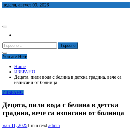
Skip
неделя, август 09, 2026
to
СЕДЕМ БГ
content
Търсене
за:
You are Here
Home
ИЗБРАНО
Децата, пили вода с белина в детска градина, вече са
изписани от болница
ИЗБРАНО
Децата, пили вода с белина в детска
градина, вече са изписани от болница
май 11, 2025
1 min read
admin