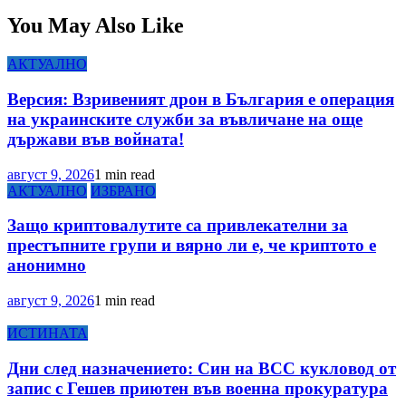
You May Also Like
АКТУАЛНО
Версия: Взривеният дрон в България е операция
на украинските служби за въвличане на още
държави във войната!
август 9, 2026
1 min read
АКТУАЛНО
ИЗБРАНО
Защо криптовалутите са привлекателни за
престъпните групи и вярно ли е, че криптото е
анонимно
август 9, 2026
1 min read
ИСТИНАТА
Дни след назначението: Син на ВСС кукловод от
запис с Гешев приютен във военна прокуратура