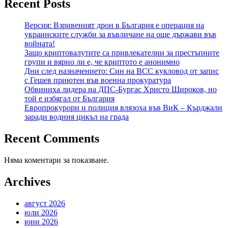
Recent Posts
Версия: Взривеният дрон в България е операция на
украинските служби за въвличане на още държави във
войната!
Защо криптовалутите са привлекателни за престъпните
групи и вярно ли е, че криптото е анонимно
Дни след назначението: Син на ВСС кукловод от запис
с Гешев приютен във военна прокуратура
Обвиниха лидера на ДПС-Бургас Христо Широков, но
той е избягал от България
Европрокурори и полиция влязоха във ВиК – Кърджали
заради водния цикъл на града
Recent Comments
Няма коментари за показване.
Archives
август 2026
юли 2026
юни 2026