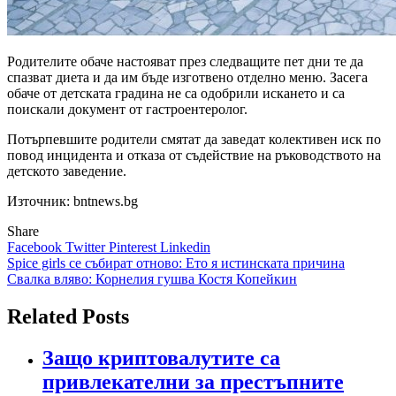
Родителите обаче настояват през следващите пет дни те да
спазват диета и да им бъде изготвено отделно меню. Засега
обаче от детската градина не са одобрили искането и са
поискали документ от гастроентеролог.
Потърпевшите родители смятат да заведат колективен иск по
повод инцидента и отказа от съдействие на ръководството на
детското заведение.
Източник: bntnews.bg
Share
Facebook
Twitter
Pinterest
Linkedin
Навигация
Spice girls се събират отново: Ето я истинската причина
Свалка вляво: Корнелия гушва Костя Копейкин
Related Posts
Защо криптовалутите са
привлекателни за престъпните