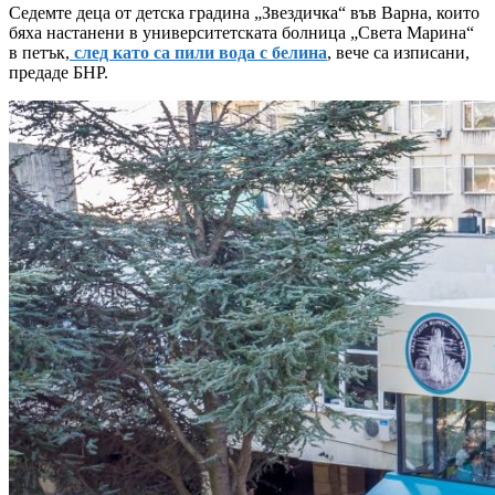
Седемте деца от детска градина „Звездичка“ във Варна, които
бяха настанени в университетската болница „Света Марина“
в петък,
след като са пили вода с белина
, вече са изписани,
предаде БНР.