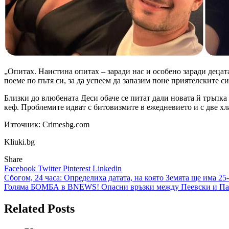
„Опитах. Наистина опитах – заради нас и особено заради децата
поеме по пътя си, за да успеем да запазим поне приятелските си
Близки до влюбената Деси обаче се питат дали новата й тръпка 
кеф. Проблемите идват с битовизмите в ежедневието и с две хл
Източник: Crimesbg.com
Kliuki.bg
Share
Facebook
Twitter
Pinterest
Linkedin
Навигация
Сбогом, 24 часа: Определиха датата, на която Земята ще има 25
Голяма БОМБА в BNEWS! Опасни връзки между Пеевски и Папа
Related Posts