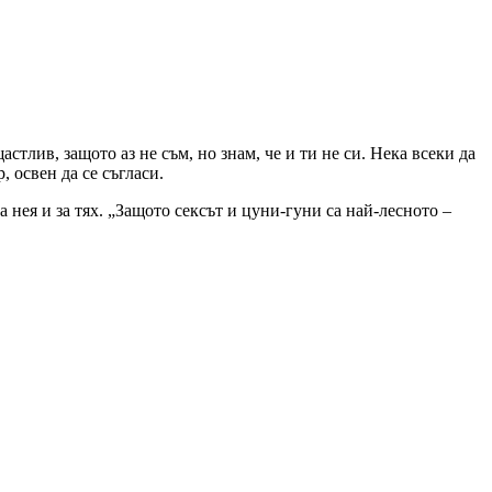
тлив, защото аз не съм, но знам, че и ти не си. Нека всеки да
, освен да се съгласи.
 нея и за тях. „Защото сексът и цуни-гуни са най-лесното –