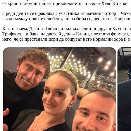
се крият и демонстрират привличането си извън Хелс Китчън.
Преди ден те се щракнаха с участника от звездния отбор – Чика
ласки между новите влюбени, но разбира се, децата на Трифоно
Както знаем, Деси и Илиян си паднаха един по друг в Кухнята н
Трифонова и баща на двете й деца – Елвин, влезе във формата, 
него, че са престанали дори да общуват като нормални хора и е 