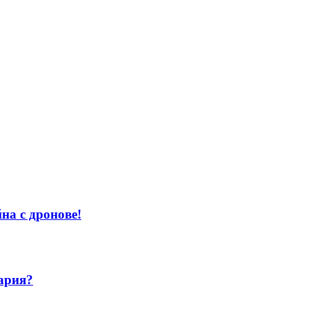
на с дронове!
ария?