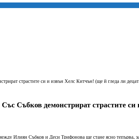
онстрират страстите си и извън Хелс Китчън! (ще й гледа ли де
: Със Събков демонстрират страстите си 
между Илиян Събков и Деси Трифонова ще стане ясно тепърва, за