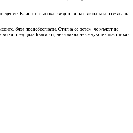
заведение. Клиенти станаха свидетели на свободната размяна на
мерите, бяха пренебрегнати. Стигна се дотам, че мъжът на
 заяви пред цяла България, че отдавна не се чувства щастлива с