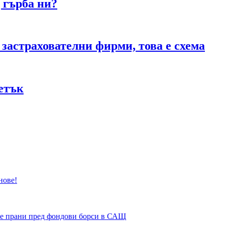
 гърба ни?
 застрахователни фирми, това е схема
петък
нове!
те прани пред фондови борси в САЩ