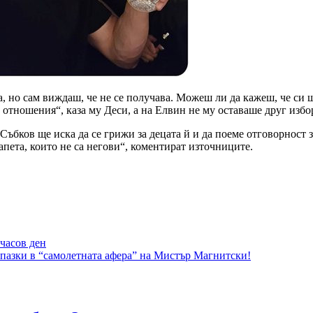
, но сам виждаш, че не се получава. Можеш ли да кажеш, че си щас
 отношения“, каза му Деси, а на Елвин не му оставаше друг избор
Събков ще иска да се грижи за децата й и да поеме отговорност за
апета, които не са негови“, коментират източниците.
-часов ден
зки в “самолетната афера” на Мистър Магнитски!