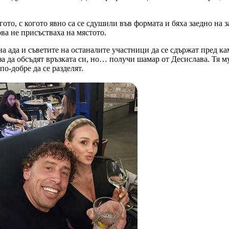
гото, с когото явно са се сдушили във формата и бяха заедно на 
ва не присъстваха на мястото.
а ада и съветите на останалите участници да се сдържат пред ка
за да обсъдят връзката си, но… получи шамар от Десислава. Тя му
по-добре да се разделят.