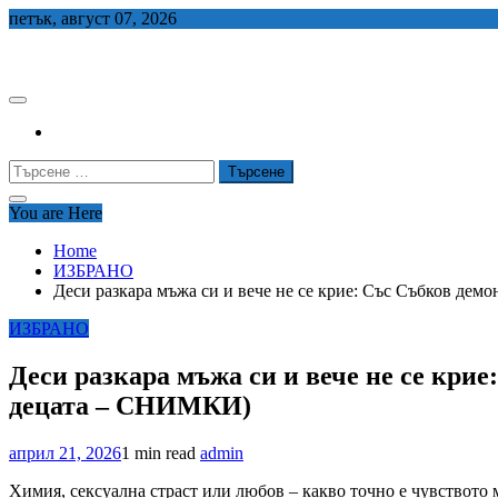
Skip
петък, август 07, 2026
to
СЕДЕМ БГ
content
Търсене
за:
You are Here
Home
ИЗБРАНО
Деси разкара мъжа си и вече не се крие: Със Събков дем
ИЗБРАНО
Деси разкара мъжа си и вече не се крие
децата – СНИМКИ)
април 21, 2026
1 min read
admin
Химия, сексуална страст или любов – какво точно е чувството 