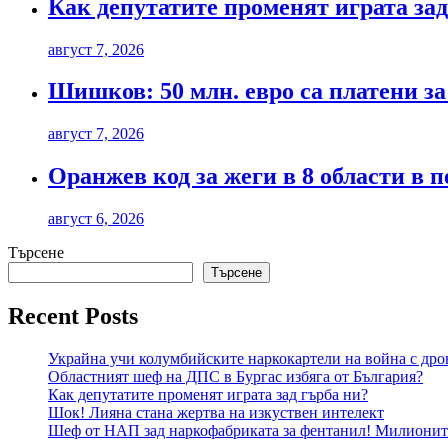
Как депутатите променят играта зад
август 7, 2026
Шишков: 50 млн. евро са платени за
август 7, 2026
Оранжев код за жеги в 8 области в 
август 6, 2026
Търсене
Търсене
Recent Posts
Украйна учи колумбийските наркокартели на война с дро
Областният шеф на ДПС в Бургас избяга от България?
Как депутатите променят играта зад гърба ни?
Шок! Лияна стана жертва на изкуствен интелект
Шеф от НАП зад наркофабриката за фентанил! Милиони