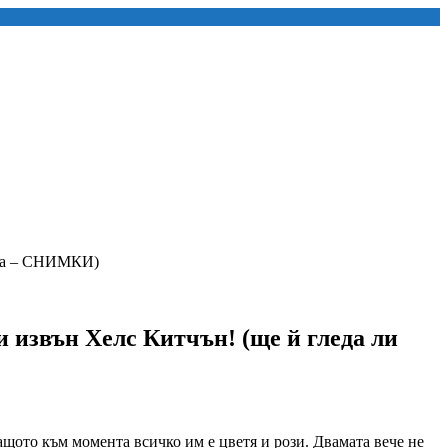
цата – СНИМКИ)
и извън Хелс Китчън! (ще й гледа ли
щото към момента всичко им е цветя и рози. Двамата вече не