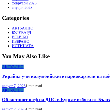
февруари 2023
януари 2023
Categories
АКТУАЛНО
БУЛЕВАРД
ВСИЧКО
ИЗБРАНО
ИСТИНАТА
You May Also Like
АКТУАЛНО
Украйна учи колумбийските наркокартели на вой
август 7, 2026
1 min read
АКТУАЛНО
Областният шеф на ДПС в Бургас избяга от Бълг
август 7, 2026
1 min read