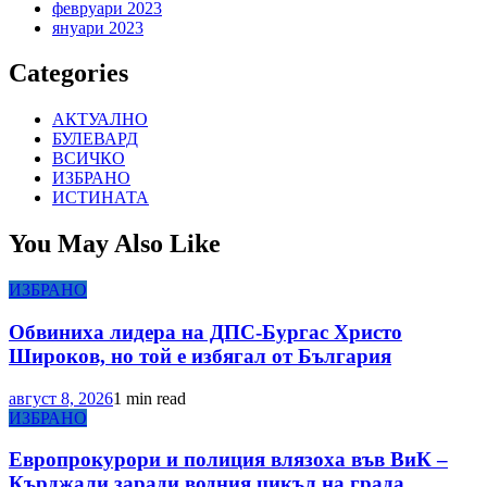
февруари 2023
януари 2023
Categories
АКТУАЛНО
БУЛЕВАРД
ВСИЧКО
ИЗБРАНО
ИСТИНАТА
You May Also Like
ИЗБРАНО
Обвиниха лидера на ДПС-Бургас Христо
Широков, но той е избягал от България
август 8, 2026
1 min read
ИЗБРАНО
Европрокурори и полиция влязоха във ВиК –
Кърджали заради водния цикъл на града