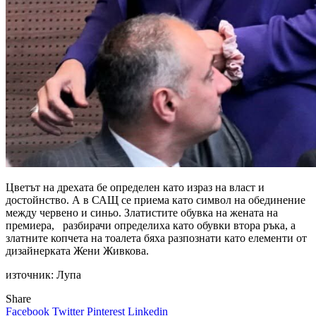
Цветът на дрехата бе определен като израз на власт и
достойнство. А в САЩ се приема като символ на обединение
между червено и синьо. Златистите обувка на жената на
премиера, разбирачи определиха като обувки втора ръка, а
златните копчета на тоалета бяха разпознати като елементи от
дизайнерката Жени Живкова.
източник: Лупа
Share
Facebook
Twitter
Pinterest
Linkedin