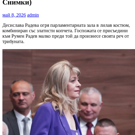
Снимки)
май 8, 2026
admin
Десислава Радева огря парламентарната зала в лилав костюм,
комбиниран със златисти копчета. Госпожата се присъедини
към Румен Радев малко преди той да произнесе своята реч от
трибуната.