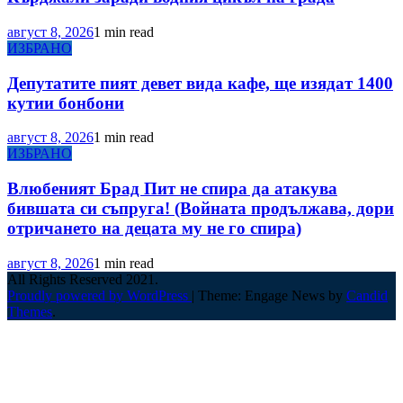
август 8, 2026
1 min read
ИЗБРАНО
Депутатите пият девет вида кафе, ще изядат 1400
кутии бонбони
август 8, 2026
1 min read
ИЗБРАНО
Влюбеният Брад Пит не спира да атакува
бившата си съпруга! (Войната продължава, дори
отричането на децата му не го спира)
август 8, 2026
1 min read
All Rights Reserved 2021.
Proudly powered by WordPress
|
Theme: Engage News by
Candid
Themes
.