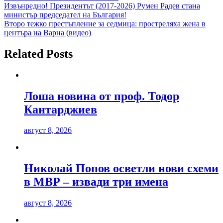
Навигация
Извънредно! Президентът (2017-2026) Румен Радев стана
министър председател на България!
Второ тежко престъпление за седмица: простреляха жена в
центъра на Варна (видео)
Related Posts
Лоша новина от проф. Тодор
Кантарджиев
август 8, 2026
Николай Попов осветли нови схеми
в МВР – извади три имена
август 8, 2026