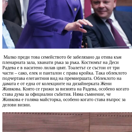
Малко преди това семейството бе забелязано да отива към
пленарната зала, хванати ръка за ръка. Костюмът на Деси
Радева е в наситено лилав цвят. Тоалетът се състои от три
части – сако, елек и панталон с права кройка. Така облеклото
подчертава елегантния вид на премиершата. Облеклото на
дамата е от една от колекциите на дизайнерката Жени
Живкова. Която се грижи за визията на Радева, особено когато
става дума за официални събития. Няма съмнение, че
Живкова е голяма майсторка, особено когато става въпрос за
делови визии.