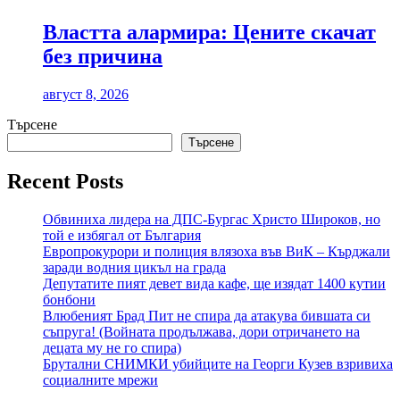
Властта алармира: Цените скачат
без причина
август 8, 2026
Търсене
Търсене
Recent Posts
Обвиниха лидера на ДПС-Бургас Христо Широков, но
той е избягал от България
Европрокурори и полиция влязоха във ВиК – Кърджали
заради водния цикъл на града
Депутатите пият девет вида кафе, ще изядат 1400 кутии
бонбони
Влюбеният Брад Пит не спира да атакува бившата си
съпруга! (Войната продължава, дори отричането на
децата му не го спира)
Брутални СНИМКИ убийците на Георги Кузев взривиха
социалните мрежи