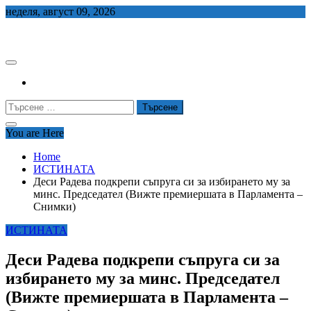
Skip
неделя, август 09, 2026
to
СЕДЕМ БГ
content
Търсене
за:
You are Here
Home
ИСТИНАТА
Деси Радева подкрепи съпруга си за избирането му за
минс. Председател (Вижте премиершата в Парламента –
Снимки)
ИСТИНАТА
Деси Радева подкрепи съпруга си за
избирането му за минс. Председател
(Вижте премиершата в Парламента –