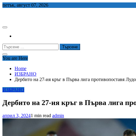
Skip
петък, август 07, 2026
to
СЕДЕМ БГ
content
Търсене
за:
You are Here
Home
ИЗБРАНО
Дербито на 27-ия кръг в Първа лига противопоставя Луд
ИЗБРАНО
Дербито на 27-ия кръг в Първа лига пр
април 3, 2024
1 min read
admin