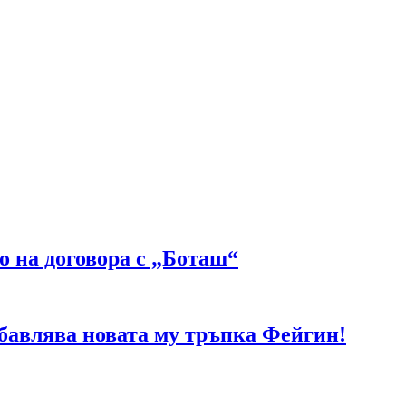
о на договора с „Боташ“
абавлява новата му тръпка Фейгин!