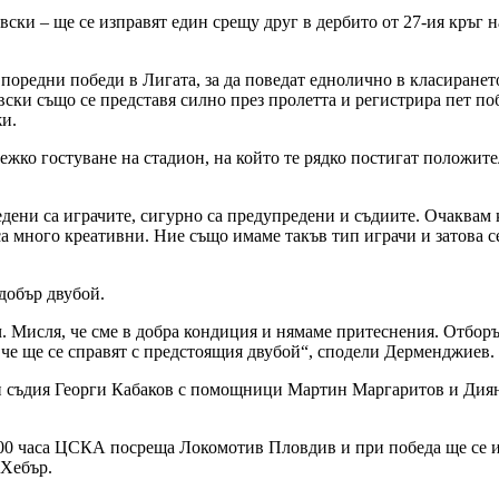
вски – ще се изправят един срещу друг в дербито от 27-ия кръг 
оредни победи в Лигата, за да поведат еднолично в класирането.
вски също се представя силно през пролетта и регистрира пет поб
жи.
ежко гостуване на стадион, на който те рядко постигат положител
дени са играчите, сигурно са предупредени и съдиите. Очаквам
а много креативни. Ние също имаме такъв тип играчи и затова с
добър двубой.
ч. Мисля, че сме в добра кондиция и нямаме притеснения. Отборъ
, че ще се справят с предстоящия двубой“, сподели Дерменджиев.
ки съдия Георги Кабаков с помощници Мартин Маргаритов и Диян
7:00 часа ЦСКА посреща Локомотив Пловдив и при победа ще се и
 Хебър.