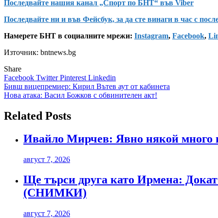
Последвайте нашия канал „Спорт по БНТ“ във Viber
Последвайте ни и във Фейсбук, за да сте винаги в час с пос
Намерете БНТ в социалните мрежи:
Instagram
,
Facebook
,
Li
Източник: bntnews.bg
Share
Facebook
Twitter
Pinterest
Linkedin
Навигация
Бивш вицепремиер: Кирил Вътев аут от кабинета
Нова атака: Васил Божков с обвинителен акт!
Related Posts
Ивайло Мирчев: Явно някой много и
август 7, 2026
Ще търси друга като Ирмена: Докато
(СНИМКИ)
август 7, 2026