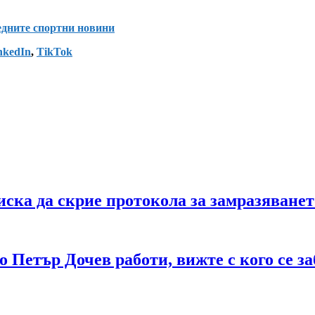
ледните спортни новини
nkedIn
,
TikTok
ска да скрие протокола за замразяванет
 Петър Дочев работи, вижте с кого се з