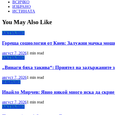
ВСИЧКО
ИЗБРАНО
ИСТИНАТА
You May Also Like
АКТУАЛНО
Гореща социология от Киев: Залужни мачка мощн
август 7, 2026
1 min read
АКТУАЛНО
„Винаги бяха такива“: Приятел на задържаните з
август 7, 2026
1 min read
ИЗБРАНО
Ивайло Мирчев: Явно някой много иска да скрие 
август 7, 2026
1 min read
АКТУАЛНО