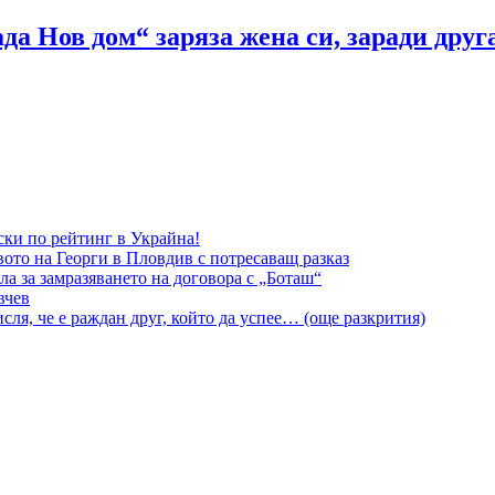
а Нов дом“ заряза жена си, заради дру
ки по рейтинг в Украйна!
вото на Георги в Пловдив с потресаващ разказ
а за замразяването на договора с „Боташ“
вчев
сля, че е раждан друг, който да успее… (още разкрития)