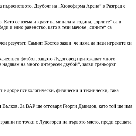
на първенството. Двубоят на „Хювефарма Арена“ в Разград е
 Като се взема и краят на миналата година, „орлите“ са в
еди и едно равенство, като в тези мачове „сините“ са
ен резултат. Самият Костов заяви, че няма да пази играчите си
 качествен футбол, защото Лудогорец притежават много
е надявам на много интересен двубой“, заяви треньорът
т е добре психологически, физически и технически, така
 Вълков. За ВАР ще отговаря Георги Давидов, като той ще има
зравни по точки с Лудогорец на първото място, преди срещата