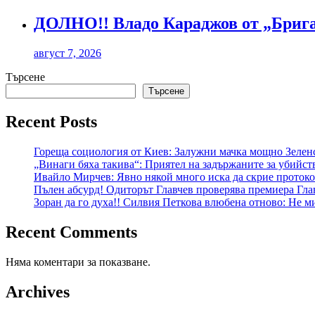
ДОЛНО!! Владо Караджов от „Бригад
август 7, 2026
Търсене
Търсене
Recent Posts
Гореща социология от Киев: Залужни мачка мощно Зеленс
„Винаги бяха такива“: Приятел на задържаните за убийст
Ивайло Мирчев: Явно някой много иска да скрие протокол
Пълен абсурд! Одиторът Главчев проверява премиера Гла
Зоран да го духа!! Силвия Петкова влюбена отново: Не ми
Recent Comments
Няма коментари за показване.
Archives