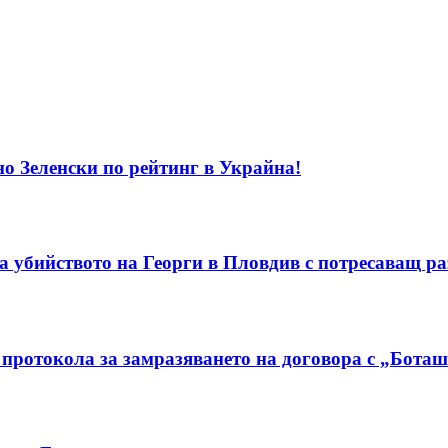
о Зеленски по рейтинг в Украйна!
а убийството на Георги в Пловдив с потресаващ ра
протокола за замразяването на договора с „Бота