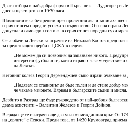
Двата отбора в най-добра форма в Първа лига – Лудогорец и Ле
днес и ще стартира в 19:30 часа.
Шампионите са безгрешни през пролетния дял и записаха шест п
серия от осем поредни успеха за първенство. От своя страна Ле
допуснали само един гол и са в серия от пет поредни сухи мре
Сега обаче за Левски за играчите на Николай Костов предстои т
за предстоящото дерби с ЦСКА в неделя.
„Не можем да си позволим да запазваме никого. Предупре
интересни футболисти, които играят със самочувствие и с
на Левски.
Неговият колега Георги Дерменджиев също изрази очакване за 
„Надявам се стадионът да бъде пълен и да стане добър ма
че чакаме мачовете. Вярвам в българските съдии и мисля
Дербито в Разград ще бъде ръководено от най-добрия българс
двама асистенти – Валентин Железов и Георги Дойнов.
В сряда ще се изиграят още два мача от междинния кръг. От 1
на „орлите“ с Левски. Преди това, от 14:30 Крумовград приема