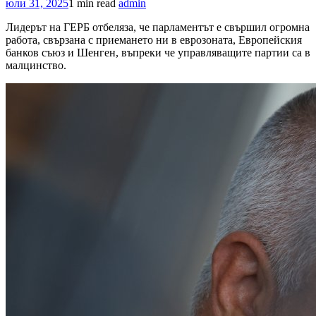
юли 31, 2025
1 min read
admin
Лидерът на ГЕРБ отбеляза, че парламентът e свършил огромна
работа, свързана с приемането ни в еврозоната, Европейския
банков съюз и Шенген, въпреки че управляващите партии са в
малцинство.