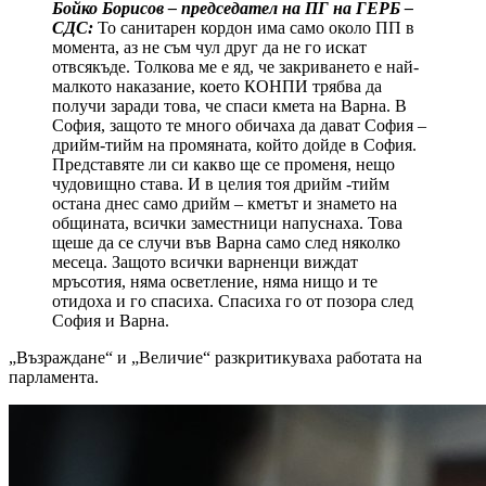
Бойко Борисов – председател на ПГ на ГЕРБ –
СДС:
То санитарен кордон има само около ПП в
момента, аз не съм чул друг да не го искат
отвсякъде. Толкова ме е яд, че закриването е най-
малкото наказание, което КОНПИ трябва да
получи заради това, че спаси кмета на Варна. В
София, защото те много обичаха да дават София –
дрийм-тийм на промяната, който дойде в София.
Представяте ли си какво ще се променя, нещо
чудовищно става. И в целия тоя дрийм -тийм
остана днес само дрийм – кметът и знамето на
общината, всички заместници напуснаха. Това
щеше да се случи във Варна само след няколко
месеца. Защото всички варненци виждат
мръсотия, няма осветление, няма нищо и те
отидоха и го спасиха. Спасиха го от позора след
София и Варна.
„Възраждане“ и „Величие“ разкритикуваха работата на
парламента.