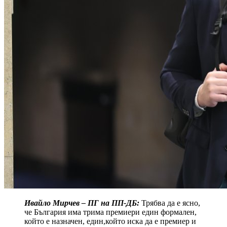
Ивайло Мирчев – ПГ на ПП-ДБ:
Трябва да е ясно,
че България има трима премиери един формален,
който е назначен, един,който иска да е премиер и