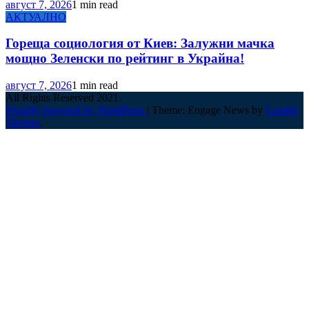
август 7, 2026
1 min read
АКТУАЛНО
Гореща социология от Киев: Залужни мачка
мощно Зеленски по рейтинг в Украйна!
август 7, 2026
1 min read
All Rights Reserved 2021.
Proudly powered by WordPress
|
Theme: Engage News by
Candid
Themes
.