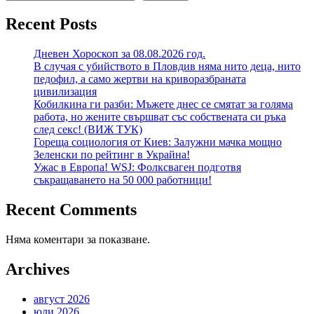
Recent Posts
Дневен Хороскоп за 08.08.2026 год.
В случая с убийството в Пловдив няма нито деца, нито
педофил, а само жертви на криворазбраната
цивилизация
Кобилкина ги разби: Мъжете днес се смятат за голяма
работа, но жените свършват със собствената си ръка
след секс! (ВИЖ ТУК)
Гореща социология от Киев: Залужни мачка мощно
Зеленски по рейтинг в Украйна!
Ужас в Европа! WSJ: Фолксваген подготвя
съкращаването на 50 000 работници!
Recent Comments
Няма коментари за показване.
Archives
август 2026
юли 2026