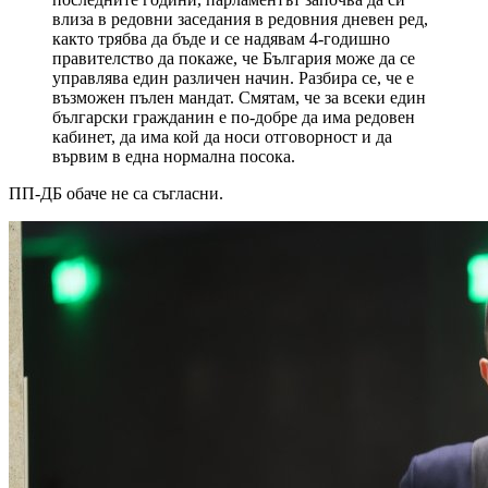
влиза в редовни заседания в редовния дневен ред,
както трябва да бъде и се надявам 4-годишно
правителство да покаже, че България може да се
управлява един различен начин. Разбира се, че е
възможен пълен мандат. Смятам, че за всеки един
български гражданин е по-добре да има редовен
кабинет, да има кой да носи отговорност и да
вървим в една нормална посока.
ПП-ДБ обаче не са съгласни.