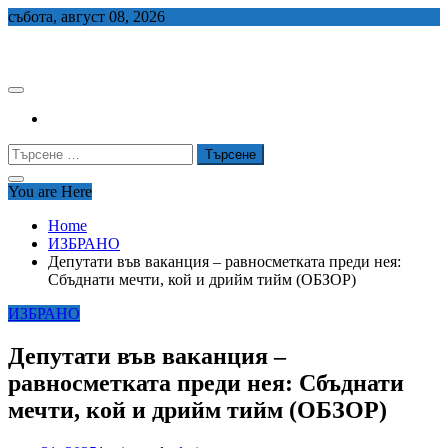
Skip
събота, август 08, 2026
to
СЕДЕМ БГ
content
Търсене
за:
You are Here
Home
ИЗБРАНО
Депутати във ваканция – равносметката преди нея:
Сбъднати мечти, кой и дрийм тийм (ОБЗОР)
ИЗБРАНО
Депутати във ваканция –
равносметката преди нея: Сбъднати
мечти, кой и дрийм тийм (ОБЗОР)