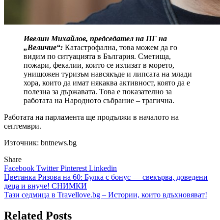
Ивелин Михайлов, председател на ПГ на
„Величие“:
Катастрофална, това можем да го
видим по ситуацията в България. Сметища,
пожари, фекалии, които се излизат в морето,
унищожен туризъм навсякъде и липсата на млади
хора, които да имат някаква активност, която да е
полезна за държавата. Това е показателно за
работата на Народното събрание – трагична.
Работата на парламента ще продължи в началото на
септември.
Източник: bntnews.bg
Share
Facebook
Twitter
Pinterest
Linkedin
Навигация
Цветанка Ризова на 60: Булка с бонус — свекърва, доведени
деца и внуче! СНИМКИ
Тази седмица в Travellove.bg – Истории, които вдъхновяват!
Related Posts