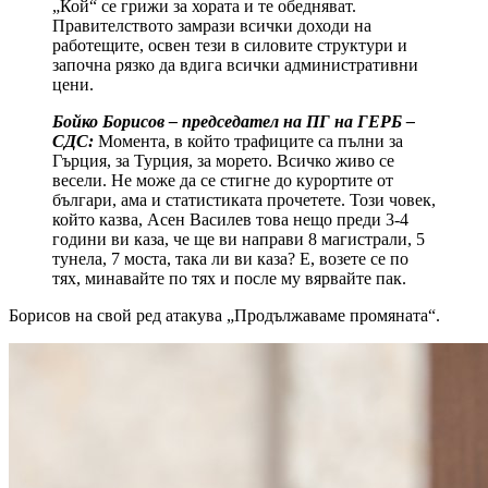
„Кой“ се грижи за хората и те обедняват.
Правителството замрази всички доходи на
работещите, освен тези в силовите структури и
започна рязко да вдига всички административни
цени.
Бойко Борисов – председател на ПГ на ГЕРБ –
СДС:
Момента, в който трафиците са пълни за
Гърция, за Турция, за морето. Всичко живо се
весели. Не може да се стигне до курортите от
българи, ама и статистиката прочетете. Този човек,
който казва, Асен Василев това нещо преди 3-4
години ви каза, че ще ви направи 8 магистрали, 5
тунела, 7 моста, така ли ви каза? Е, возете се по
тях, минавайте по тях и после му вярвайте пак.
Борисов на свой ред атакува „Продължаваме промяната“.