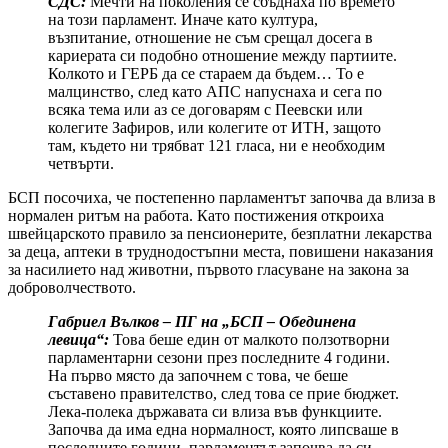
СДС:
Мечти на поколения се сбъднаха по времето
на този парламент. Иначе като култура,
възпитание, отношение не съм срещал досега в
кариерата си подобно отношение между партиите.
Колкото и ГЕРБ да се стараем да бъдем… То е
малцинство, след като АПС напуснаха и сега по
всяка тема или аз се договарям с Пеевски или
колегите Зафиров, или колегите от ИТН, защото
там, където ни трябват 121 гласа, ни е необходим
четвърти.
БСП посочиха, че постепенно парламентът започва да влиза в
нормален ритъм на работа. Като постижения откроиха
швейцарското правило за пенсионерите, безплатни лекарства
за деца, аптеки в труднодостъпни места, повишени наказания
за насилието над животни, първото гласуване на закона за
доброволчеството.
Габриел Вълков – ПГ на „БСП – Обединена
левица“:
Това беше един от малкото ползотворни
парламентарни сезони през последните 4 години.
На първо място да започнем с това, че беше
съставено правителство, след това се прие бюджет.
Лека-полека държавата си влиза във функциите.
Започва да има една нормалност, която липсваше в
последните години, парламентът започва да си