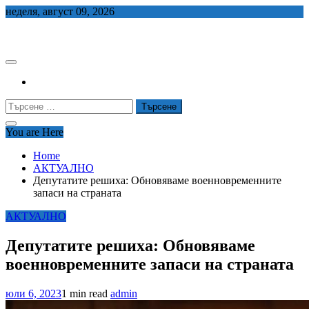
Skip
неделя, август 09, 2026
to
СЕДЕМ БГ
content
Търсене
за:
You are Here
Home
АКТУАЛНО
Депутатите решиха: Обновяваме военновременните
запаси на страната
АКТУАЛНО
Депутатите решиха: Обновяваме
военновременните запаси на страната
юли 6, 2023
1 min read
admin