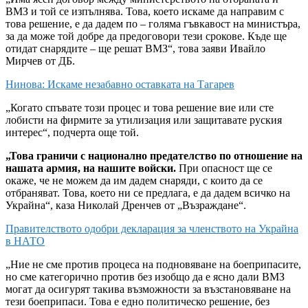
ВМЗ и той се изпълнява. Това, което искаме да направим с
това решение, е да дадем по – голяма гъвкавост на министъра,
за да може той добре да предоговори тези срокове. Къде ще
отидат снарядите – ще решат ВМЗ“, това заяви Ивайло
Мирчев от ДБ.
Нинова: Искаме незабавно оставката на Тагарев
„Когато спъвате този процес и това решение вие или сте
лобисти на фирмите за утилизация или защитавате руския
интерес“, подчерта още той.
„Това граничи с национално предателство по отношение на
нашата армия, на нашите войски.
При опасност ще се
окаже, че не можем да им дадем снаряди, с които да се
отбраняват. Това, което ни се предлага, е да дадем всичко на
Украйна“, каза Николай Дренчев от „Възраждане“.
Правителството одобри декларация за членството на Украйна
в НАТО
„Ние не сме против процеса на подновяване на боеприпасите,
но сме категорично против без изобщо да е ясно дали ВМЗ
могат да осигурят такива възможности за възстановяване на
тези боеприпаси. Това е едно политическо решение, без