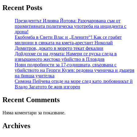
Recent Posts
Президентът Илияна Йотова: Разочарована съм от
примитивната политическа употреба на инцидента с
дрона!
Екобомба в Свети Влас и „Елените“! Как се грабят
милиони в сянката на кмета-арестант Николай
Димитров, докато в морето текат фекалии
Дойдохме си на думата: Намери се руска следа в
извършеното жестоко убийство в Пловдив
Нови подробности за 17-годишната, свързвана с
убийството на Георги Кузев: редовна ученичка и дъщеря
на бивша учителка
Симона Пейчева отиде на море след като любовникът й
Владо Загатото бе жив изгорен
Recent Comments
Няма коментари за показване.
Archives