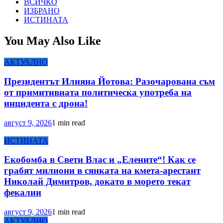
ВСИЧКО
ИЗБРАНО
ИСТИНАТА
You May Also Like
АКТУАЛНО
Президентът Илияна Йотова: Разочарована съм
от примитивната политическа употреба на
инцидента с дрона!
август 9, 2026
1 min read
ИСТИНАТА
Екобомба в Свети Влас и „Елените“! Как се
грабят милиони в сянката на кмета-арестант
Николай Димитров, докато в морето текат
фекалии
август 9, 2026
1 min read
АКТУАЛНО