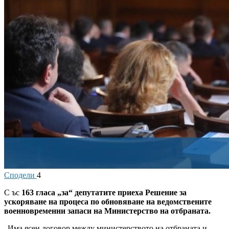
Сподели
4
С
ъс
163 гласа „за“ депутатите приеха Решение за
ускоряване на процеса по обновяване на ведомствените
военновременни запаси на Министерство на отбраната.
„Има ясен договор между министерството на отбраната и