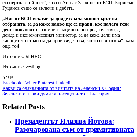
експертна стойност“, каза и Атанас Зафиров от БСП. Борислав
Гуцанов също се включи в дебата.
„Ние от БСП искаме да дойде в зала министърът на
отбраната, за да каже какво ще се прави, кое налага тези
действия,
които граничи с национално предателство, да
дойде и икономическият министър, за да каже дали има
капацитета страната да произведе това, което се изисква“, каза
още той.
Източник:
БГНЕС
Източник: vesti.bg
Share
Facebook
Twitter
Pinterest
Linkedin
Навигация
Какви са очакванията от визитата на Зеленски в София?
Зеленски с първи думи за посещението в България
Related Posts
Президентът Илияна Йотова:
Разочарована съм от примитивната