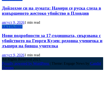
Дойдохме си на думата: Намери се руска следа в
извършеното жестоко убийство в Пловдив
август 9, 2026
1 min read
АКТУАЛНО
Нови подробности за 17-годишната, свързвана с
убийството на Георги Кузев: редовна ученичка и
дъщеря на бивша учителка
август 9, 2026
1 min read
All Rights Reserved 2021.
Proudly powered by WordPress
|
Theme: Engage News by
Candid
Themes
.