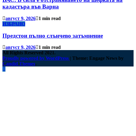
кадастъра във Варна
август 9, 2026
1 min read
ИЗБРАНО
Предстои пълно слънчево затъмнение
август 9, 2026
1 min read
All Rights Reserved 2021.
Proudly powered by WordPress
|
Theme: Engage News by
Candid Themes
.