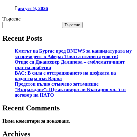
август 9, 2026
Търсене
Търсене
Recent Posts
Кметът на Бургас пред BNEWS за кандидатурата му
за президент в Афера: Това са пълни глупости!
Отиде си Джансевер Далипова – емблематичният
глас на арабеска
ВАС: В сила е отстраняването на шефката на
кадастъра във Варна
Предстои пълно слънчево затъмнение
“Възраждане”: Ще активира ли България чл. 5 от
договор на НАТО
Recent Comments
Няма коментари за показване.
Archives