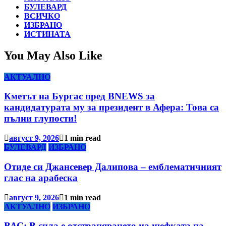
БУЛЕВАРД
ВСИЧКО
ИЗБРАНО
ИСТИНАТА
You May Also Like
АКТУАЛНО
Кметът на Бургас пред BNEWS за
кандидатурата му за президент в Афера: Това са
пълни глупости!
август 9, 2026
1 min read
БУЛЕВАРД
ИЗБРАНО
Отиде си Джансевер Далипова – емблематичният
глас на арабеска
август 9, 2026
1 min read
АКТУАЛНО
ИЗБРАНО
ВАС: В сила е отстраняването на шефката на