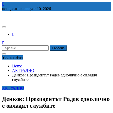
Skip
to
понеделник, август 10, 2026
content
СЕДЕМ БГ
Търсене
за:
You are Here
Home
АКТУАЛНО
Денков: Президентът Радев еднолично е овладял
службите
АКТУАЛНО
Денков: Президентът Радев еднолично
е овладял службите