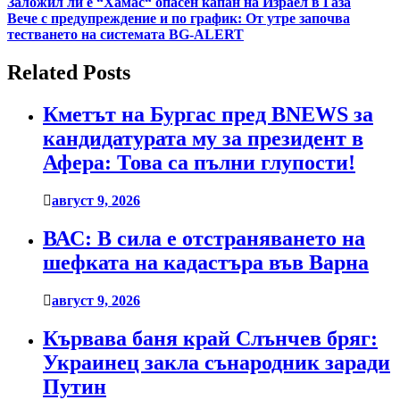
Навигация
Заложил ли е “Хамас“ опасен капан на Израел в Газа
Вече с предупреждение и по график: От утре започва
тестването на системата BG-ALERT
Related Posts
Кметът на Бургас пред BNEWS за
кандидатурата му за президент в
Афера: Това са пълни глупости!
август 9, 2026
ВАС: В сила е отстраняването на
шефката на кадастъра във Варна
август 9, 2026
Кървава баня край Слънчев бряг:
Украинец закла сънародник заради
Путин