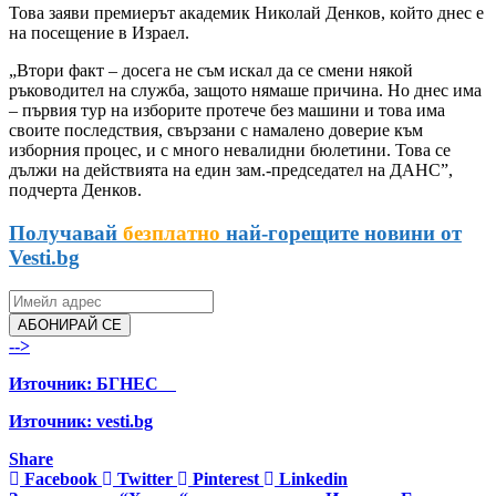
Това заяви премиерът академик Николай Денков, който днес е
на посещение в Израел.
„Втори факт – досега не съм искал да се смени някой
ръководител на служба, защото нямаше причина. Но днес има
– първия тур на изборите протече без машини и това има
своите последствия, свързани с намалено доверие към
изборния процес, и с много невалидни бюлетини. Това се
дължи на действията на един зам.-председател на ДАНС”,
подчерта Денков.
Получавай
безплатно
най-горещите новини от
Vesti.bg
АБОНИРАЙ СЕ
-->
Източник:
БГНЕС
Източник: vesti.bg
Share
Facebook
Twitter
Pinterest
Linkedin