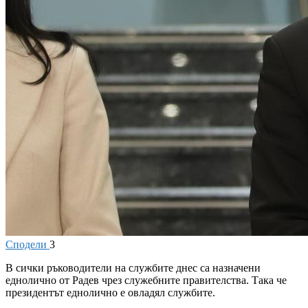
Сподели
3
В
сички ръководители на службите днес са назначени
еднолично от Радев чрез служебните правителства. Така че
президентът еднолично е овладял службите.