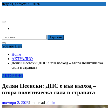
Skip
неделя, август 09, 2026
to
СЕДЕМ БГ
content
Търсене
за:
You are Here
Home
АКТУАЛНО
Делян Пеевски: ДПС е във възход – втора политическа
сила в страната
АКТУАЛНО
Делян Пеевски: ДПС е във възход –
втора политическа сила в страната
ноември 2, 2023
1 min read
admin