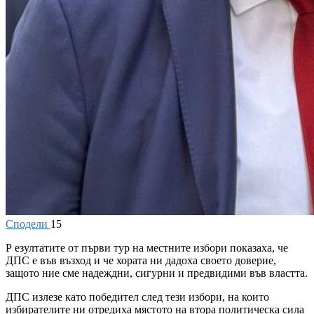
Сподели
15
Р
езултатите от първи тур на местните избори показаха, че
ДПС е във възход и че хората ни дадоха своето доверие,
защото ние сме надеждни, сигурни и предвидими във властта.
ДПС излезе като победител след тези избори, на които
избирателите ни отредиха мястото на втора политическа сила