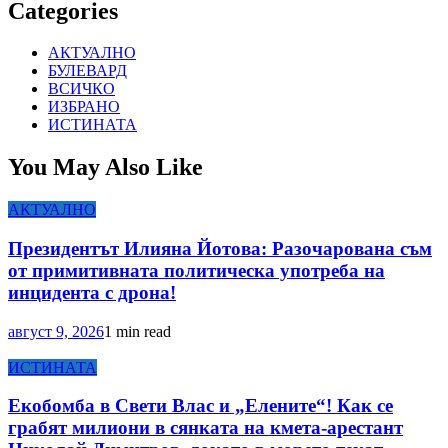
Categories
АКТУАЛНО
БУЛЕВАРД
ВСИЧКО
ИЗБРАНО
ИСТИНАТА
You May Also Like
АКТУАЛНО
Президентът Илияна Йотова: Разочарована съм
от примитивната политическа употреба на
инцидента с дрона!
август 9, 2026
1 min read
ИСТИНАТА
Екобомба в Свети Влас и „Елените“! Как се
грабят милиони в сянката на кмета-арестант