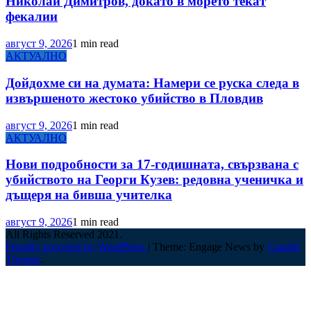
Николай Димитров, докато в морето текат
фекалии
август 9, 2026
1 min read
АКТУАЛНО
Дойдохме си на думата: Намери се руска следа в
извършеното жестоко убийство в Пловдив
август 9, 2026
1 min read
АКТУАЛНО
Нови подробности за 17-годишната, свързвана с
убийството на Георги Кузев: редовна ученичка и
дъщеря на бивша учителка
август 9, 2026
1 min read
All Rights Reserved 2021.
Proudly powered by WordPress
|
Theme: Engage News by
Candid
Themes
.