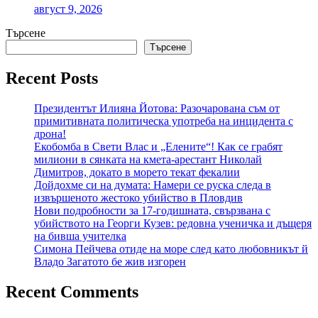
август 9, 2026
Търсене
Търсене
Recent Posts
Президентът Илияна Йотова: Разочарована съм от
примитивната политическа употреба на инцидента с
дрона!
Екобомба в Свети Влас и „Елените“! Как се грабят
милиони в сянката на кмета-арестант Николай
Димитров, докато в морето текат фекалии
Дойдохме си на думата: Намери се руска следа в
извършеното жестоко убийство в Пловдив
Нови подробности за 17-годишната, свързвана с
убийството на Георги Кузев: редовна ученичка и дъщеря
на бивша учителка
Симона Пейчева отиде на море след като любовникът й
Владо Загатото бе жив изгорен
Recent Comments