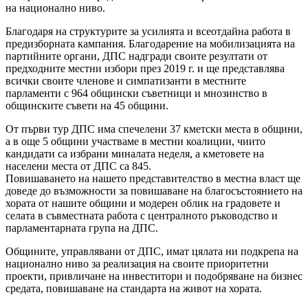
на национално ниво.
Благодаря на структурите за усилията и всеотдайна работа в
предизборната кампания. Благодарение на мобилизацията на
партийните органи, ДПС надгради своите резултати от
предходните местни избори през 2019 г. и ще представлява
всички своите членове и симпатизанти в местните
парламенти с 964 общински съветници и мнозинство в
общинските съвети на 45 общини.
От първи тур ДПС има спечелени 37 кметски места в общини,
а в още 5 общини участваме в местни коалиции, чиито
кандидати са избрани миналата неделя, а кметовете на
населени места от ДПС са 845.
Повишаването на нашето представителство в местна власт ще
доведе до възможности за повишаване на благосъстоянието на
хората от нашите общини и модерен облик на градовете и
селата в съвместната работа с централното ръководство и
парламентарната група на ДПС.
Общините, управлявани от ДПС, имат цялата ни подкрепа на
национално ниво за реализация на своите приоритетни
проекти, привличане на инвеститори и подобряване на бизнес
средата, повишаване на стандарта на живот на хората.