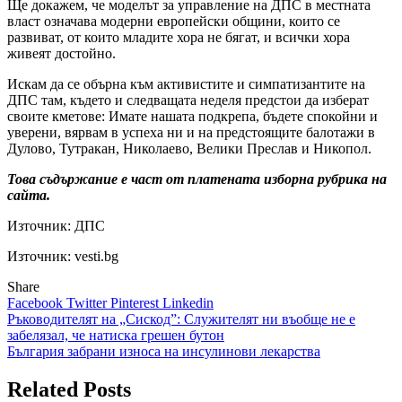
Ще докажем, че моделът за управление на ДПС в местната
власт означава модерни европейски общини, които се
развиват, от които младите хора не бягат, и всички хора
живеят достойно.
Искам да се обърна към активистите и симпатизантите на
ДПС там, където и следващата неделя предстои да изберат
своите кметове: Имате нашата подкрепа, бъдете спокойни и
уверени, вярвам в успеха ни и на предстоящите балотажи в
Дулово, Тутракан, Николаево, Велики Преслав и Никопол.
Това съдържание е част от платената изборна рубрика на
сайта.
Източник:
ДПС
Източник: vesti.bg
Share
Facebook
Twitter
Pinterest
Linkedin
Навигация
Ръководителят на „Сискод”: Служителят ни въобще не е
забелязал, че натиска грешен бутон
България забрани износа на инсулинови лекарства
Related Posts