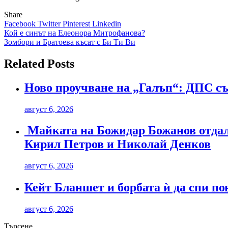
Share
Facebook
Twitter
Pinterest
Linkedin
Навигация
Кой е синът на Елеонора Митрофанова?
Зомбори и Братоева късат с Би Ти Ви
Related Posts
Ново проучване на „Галъп“: ДПС със
август 6, 2026
Майката на Божидар Божанов отдал
Кирил Петров и Николай Денков
август 6, 2026
Кейт Бланшет и борбата ѝ да спи по
август 6, 2026
Търсене