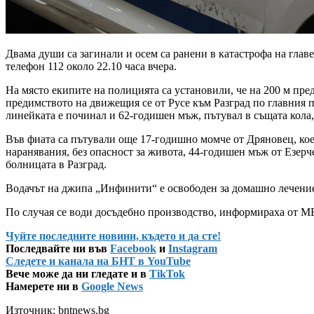
Двама души са загинали и осем са ранени в катастрофа на главе
телефон 112 около 22.10 часа вчера.
На място екипите на полицията са установили, че на 200 м пре
предимството на движещия се от Русе към Разград по главния п
линейката е починал и 62-годишен мъж, пътувал в същата кола,
Във фиата са пътували още 17-годишно момче от Дряновец, коет
наранявания, без опасност за живота, 44-годишен мъж от Езерче
болницата в Разград.
Водачът на джипа „Инфинити“ е освободен за домашно лечение.
По случая се води досъдебно производство, информираха от МВ
Чуйте последните новини, където и да сте!
Последвайте ни във
Facebook
и
Instagram
Следете и канала на БНТ в YouTube
Вече може да ни гледате и в
TikTok
Намерете ни в
Google News
Източник: bntnews.bg