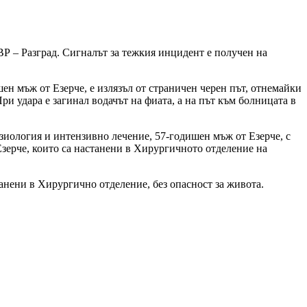
МВР – Разград. Сигналът за тежкия инцидент е получен на
ен мъж от Езерче, е излязъл от страничен черен път, отнемайки
 удара е загинал водачът на фиата, а на път към болницата в
езиология и интензивно лечение, 57-годишен мъж от Езерче, с
 Езерче, които са настанени в Хирургичното отделение на
анени в Хирургично отделение, без опасност за живота.