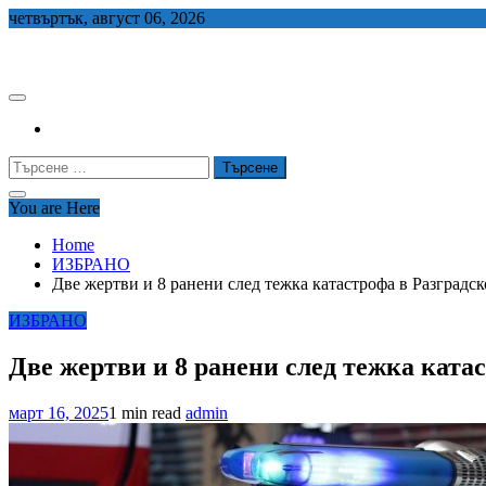
Skip
четвъртък, август 06, 2026
to
СЕДЕМ БГ
content
Търсене
за:
You are Here
Home
ИЗБРАНО
Две жертви и 8 ранени след тежка катастрофа в Разградск
ИЗБРАНО
Две жертви и 8 ранени след тежка ката
март 16, 2025
1 min read
admin