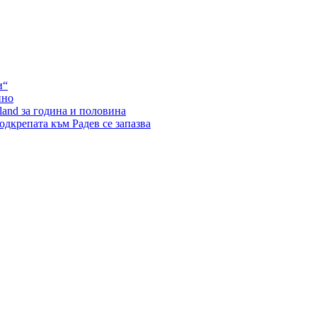
и“
ино
land за година и половина
одкрепата към Радев се запазва