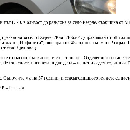
н път Е-70, в близост до разклона за село Езерче, съобщиха от 
ди разклона за село Езерче „Фиат Добло“, управляван от 58-годиш
ът джип „Инфинити“, шофиран от 46-годишен мъж от Разград. При
 от село Дряновец.
о е с опасност за живота и е настанено в Отделението по анест
, без опасност за живота, и две деца – на пет и седем години от
 Съпругата му, на 37 години, и седемгодишното им дете са наст
Р – Разград.