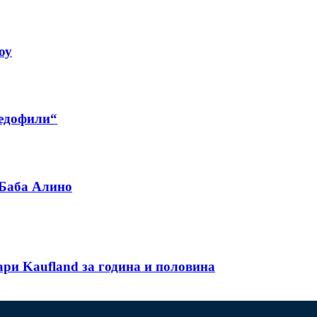
оу
педофили“
 Баба Алино
ари Kaufland за година и половина