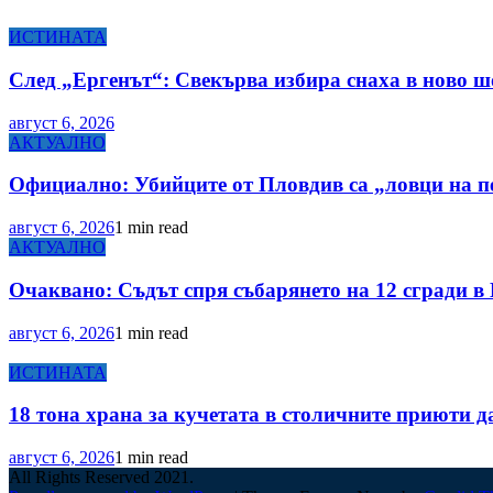
ИСТИНАТА
След „Ергенът“: Свекърва избира снаха в ново ш
август 6, 2026
АКТУАЛНО
Официално: Убийците от Пловдив са „ловци на 
август 6, 2026
1 min read
АКТУАЛНО
Очаквано: Съдът спря събарянето на 12 сгради в
август 6, 2026
1 min read
ИСТИНАТА
18 тона храна за кучетата в столичните приюти д
август 6, 2026
1 min read
All Rights Reserved 2021.