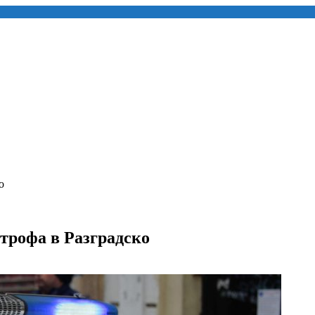
о
строфа в Разградско