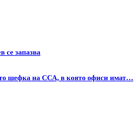
в се запазва
ато шефка на ССА, в която офиси имат…