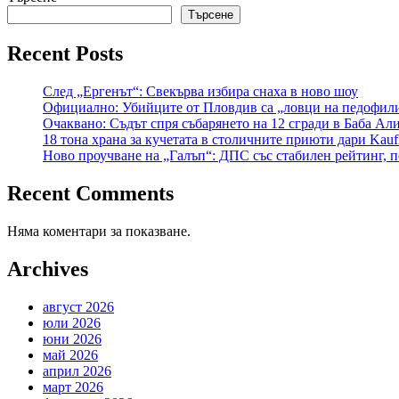
Търсене
Recent Posts
След „Ергенът“: Свекърва избира снаха в ново шоу
Официално: Убийците от Пловдив са „ловци на педофил
Очаквано: Съдът спря събарянето на 12 сгради в Баба Ал
18 тона храна за кучетата в столичните приюти дари Kauf
Ново проучване на „Галъп“: ДПС със стабилен рейтинг, п
Recent Comments
Няма коментари за показване.
Archives
август 2026
юли 2026
юни 2026
май 2026
април 2026
март 2026