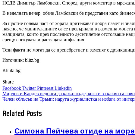
НСДВ Димитър Ламбовски. Според други коментар в мрежата, т
В неделната вечер, обаче Ламбовски бе представен като бизнесм
За щастие голяма част от хората притежават добра памет и знаят
наясно, че манипулациите са се превърнали в разменна монета в
малцината, които през последното десетилетие отстояваше на
срещу спекулата и растящата инфлация.
Тези факти не могат да се пренебрегнат и заменят с дрънкани
Източник: blitz.bg
Kliuki.bg
Share
Facebook
Twitter
Pinterest
Linkedin
Навигация
Мирчев и Кандев веднага да кажат къде, кога и за какво са гов
Челен сблъсък на Тръмп: наруга журналистка и избяга от интер
Related Posts
Симона Пейчева отиде на море 