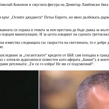
иколай Кокинов и смуглата фигура на Димитър Ламбовски бяха а
 кръг „Осемте джуджета“ Петьо Еврото, но явно дълбоката държа
авната си охрана и темата за нея престана да бъде дъвка за жъл
а порция манипулации. И за целта изкарват на сцената третокла
а измества следващата със скоростта на светлината, то е добре 
ят.
азследване за „гигантските“ кредити от ББР, сам попадна в гранд
ал с изтекли аудиозаписи (известен като аферата „Банкя“), в ко
ави репликата: „Ти си го избра! Не ми се подсмихвай“.