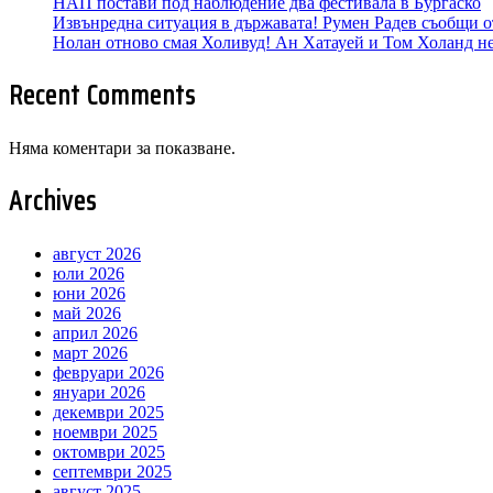
НАП постави под наблюдение два фестивала в Бургаско
Извънредна ситуация в държавата! Румен Радев съобщи о
Нолан отново смая Холивуд! Ан Хатауей и Том Холанд не
Recent Comments
Няма коментари за показване.
Archives
август 2026
юли 2026
юни 2026
май 2026
април 2026
март 2026
февруари 2026
януари 2026
декември 2025
ноември 2025
октомври 2025
септември 2025
август 2025