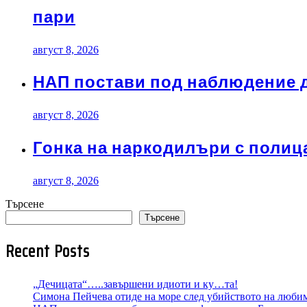
пари
август 8, 2026
НАП постави под наблюдение д
август 8, 2026
Гонка на наркодилъри с полицаи
август 8, 2026
Търсене
Търсене
Recent Posts
„Дечицата“…..завършени идиоти и ку…та!
Симона Пейчева отиде на море след убийството на любимия