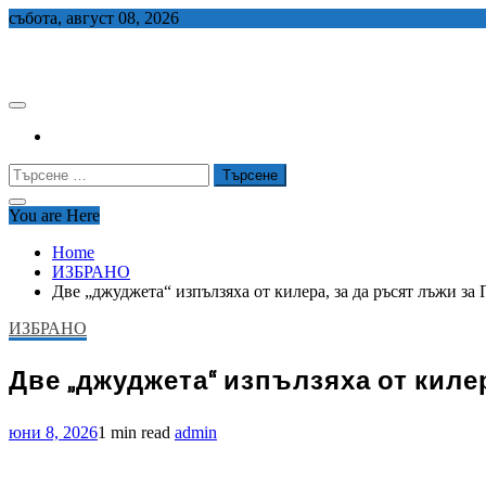
Skip
събота, август 08, 2026
to
СЕДЕМ БГ
content
Търсене
за:
You are Here
Home
ИЗБРАНО
Две „джуджета“ изпълзяха от килера, за да ръсят лъжи за
ИЗБРАНО
Две „джуджета“ изпълзяха от килер
юни 8, 2026
1 min read
admin