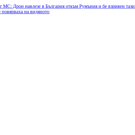
т МС: Дрон навлезе в България откъм Румъния и бе взривен тази
 повярваха на видяното