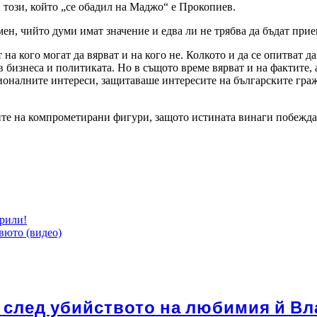
ози, който „се обадил на Маджо“ е Прокопиев.
ен, чийто думи имат значение и едва ли не трябва да бъдат прие
 на кого могат да вярват и на кого не. Колкото и да се опитват д
 бизнеса и политиката. Но в същото време вярват и на фактите, 
ционалните интереси, защитаваше интересите на българските гр
ците на компрометирани фигури, защото истината винаги побежда
орили!
вюто (видео)
след убийството на любимия й Влад