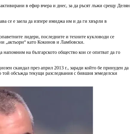
ктивирани в ефир вчера и днес, за да ръсят лъжи срещу Делян
ва се е заела да изпере имиджа им и да ги хвърли в
топаветните лидери, последните и техните кукловоди се
сни „актьори“ като Кокинов и Ламбовски.
да напомним на българското общество кои се опитват да го
иозен скандал през април 2013 г., заради който бе принуден да
ито той обсъжда текущи разследвания с бившия земеделски