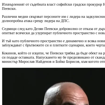
Изхвърленият от съдебната власт софийски градски прокурор Н
Пеевски.
Различни медии свързват персоните им с лидера на задкулисния
долнопробна атака срещу лидера на ДПС.
Седмици след като Делян Пеевски доброволно се отказа от държ
опитват всячески да узурпират публичното пространство с нов
И тъй като публичното пространство е динамично и всяка новин
заблуждават с брътвежите си и плитките сценарии, които черта
Кокинов, който се изцепи, че Пеевски трябва да бъде обект на р
си подаде оставката. Напускането му бе предизвикано от сканд
министър Мирослав Найденов и Бойко Борисов, към когото отпр