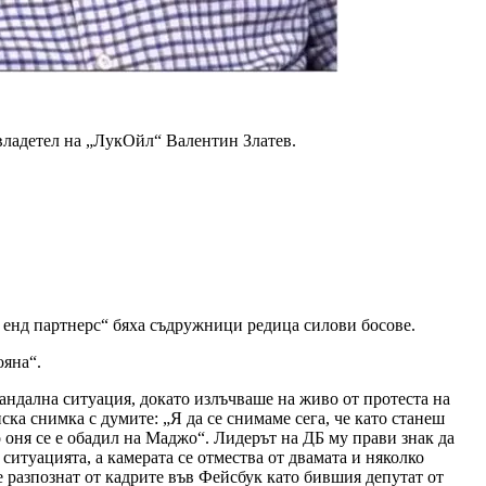
 владетел на „ЛукОйл“ Валентин Златев.
 енд партнерс“ бяха съдружници редица силови босове.
ояна“.
кандална ситуация, докато излъчваше на живо от протеста на
ска снимка с думите: „Я да се снимаме сега, че като станеш
 оня се е обадил на Маджо“. Лидерът на ДБ му прави знак да
ситуацията, а камерата се отмества от двамата и няколко
 разпознат от кадрите във Фейсбук като бившия депутат от