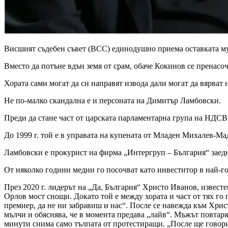
Висшият съдебен съвет (ВСС) единодушно приема оставката му
Вместо да потъне вдън земя от срам, обаче Кокинов се пренасо
Хората сами могат да си направят извода дали могат да вярват н
Не по-малко скандална е и персоната на Димитър Ламбовски.
Преди да стане част от царската парламентарна група на НДСВ
До 1999 г. той е в управата на купената от Младен Михалев-М
Ламбовски е прокурист на фирма „Интергруп – България“ заед
От няколко години медии го посочват като инвеститор в най-го
През 2020 г. лидерът на „Да, България“ Христо Иванов, извест
Орлов мост снощи. Докато той е между хората и част от тях го 
премиер, да не ни забравиш и нас“. После се навежда към Хрис
мълчи и обяснява, че в момента предава „лайв“. Мъжът повтаря,
минути снима само тълпата от протестиращи. „После ще говори