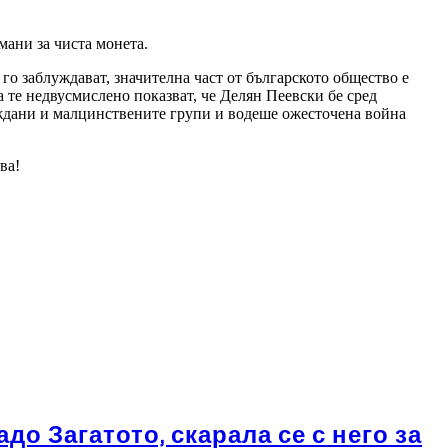
мани за чиста монета.
а го заблуждават, значителна част от българското общество е
а те недвусмислено показват, че Делян Пеевски бе сред
аждани и малцинствените групи и водеше ожесточена война
ва!
о Загатото, скарала се с него за