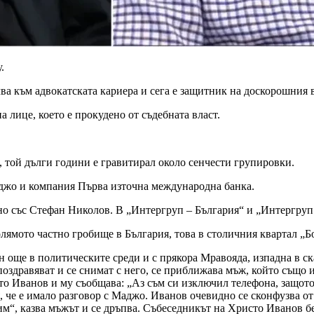
.
чва към адвокатската кариера и сега е защитник на доскорошния
а лице, което е прокудено от съдебната власт.
, той дълги години е гравитирал около сенчести групировки.
аджо и компания Първа източна международна банка.
но със Стефан Николов. В „Интергруп – България“ и „Интергруп
лямото частно гробище в България, това в столичния квартал „Б
ен още в политическите среди и с прякора Мравояда, изпадна в с
поздравяват и се снимат с него, се приближава мъж, който също и
то Иванов и му съобщава: „Аз съм си изключил телефона, защото
 че е имало разговор с Маджо. Иванов очевидно се сконфузва от 
м“, казва мъжът и се дръпва. Събеседникът на Христо Иванов бе