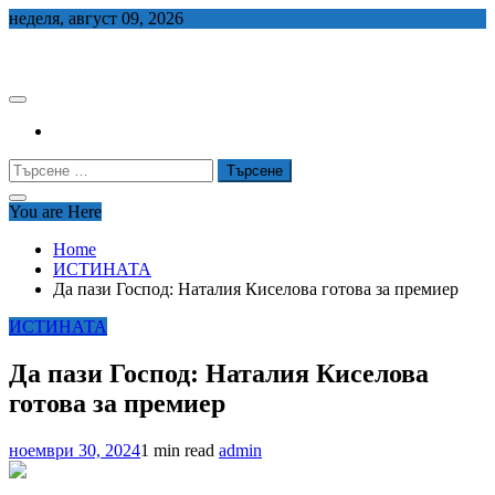
Skip
неделя, август 09, 2026
to
СЕДЕМ БГ
content
Търсене
за:
You are Here
Home
ИСТИНАТА
Да пази Господ: Наталия Киселова готова за премиер
ИСТИНАТА
Да пази Господ: Наталия Киселова
готова за премиер
ноември 30, 2024
1 min read
admin