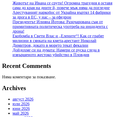
Животът на Ивана се срути! Огромна трагедия я оставя
сама до края на дните й, повече мъж няма да погледне
Арестуваният наркобос от Украйна въртял 14 фабрики
за дрога в ЕС, у нас – за ефедрон
Президентът Илияна Йотова: Разочарована съм от
примитивната политическа употреба на инцидента с
дрона!
Екобомба в Свети Влас и „Елените“! Как се грабят
милиони в сянката на кмета-арестант Николай
Димитров, докато в морето текат фекалии
Дойдохме си на думата: Намери се руска следа в
извършеното жестоко убийство в Пловдив
Recent Comments
Няма коментари за показване.
Archives
август 2026
юли 2026
юни 2026
май 2026