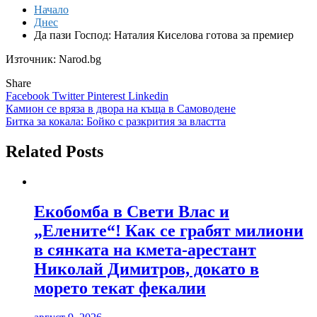
Начало
Днес
Да пази Господ: Наталия Киселова готова за премиер
Източник: Narod.bg
Share
Facebook
Twitter
Pinterest
Linkedin
Навигация
Камион се вряза в двора на къща в Самоводене
Битка за кокала: Бойко с разкрития за властта
Related Posts
Екобомба в Свети Влас и
„Елените“! Как се грабят милиони
в сянката на кмета-арестант
Николай Димитров, докато в
морето текат фекалии