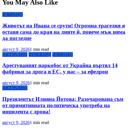
You May Also Like
ИЗБРАНО
Животът на Ивана се срути! Огромна трагедия я
оставя сама до края на дните й, повече мъж няма
да погледне
август 9, 2026
1 min read
АКТУАЛНО
БУЛЕВАРД
ИЗБРАНО
Арестуваният наркобос от Украйна въртял 14
фабрики за дрога в ЕС, у нас – за ефедрон
август 9, 2026
1 min read
АКТУАЛНО
Президентът Илияна Йотова: Разочарована съм
от примитивната политическа употреба на
инцидента с дрона!
август 9, 2026
1 min read